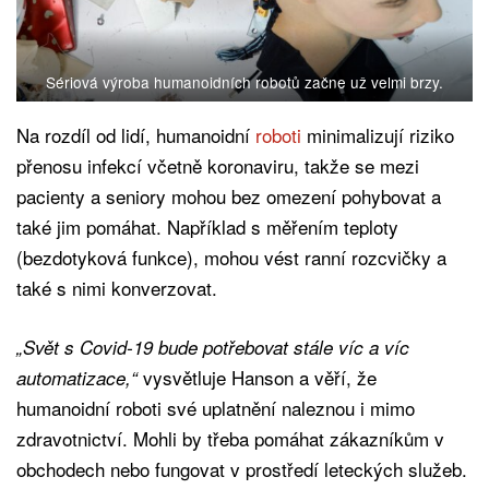
Sériová výroba humanoidních robotů začne už velmi brzy.
Na rozdíl od lidí, humanoidní
roboti
minimalizují riziko
přenosu infekcí včetně koronaviru, takže se mezi
pacienty a seniory mohou bez omezení pohybovat a
také jim pomáhat. Například s měřením teploty
(bezdotyková funkce), mohou vést ranní rozcvičky a
také s nimi konverzovat.
„Svět s Covid-19 bude potřebovat stále víc a víc
vysvětluje Hanson a věří, že
automatizace,“
humanoidní roboti své uplatnění naleznou i mimo
zdravotnictví. Mohli by třeba pomáhat zákazníkům v
obchodech nebo fungovat v prostředí leteckých služeb.