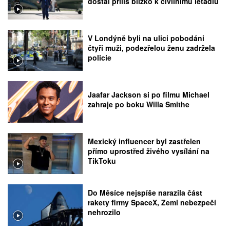
dostal příliš blízko k civilnímu letadlu
V Londýně byli na ulici pobodáni
čtyři muži, podezřelou ženu zadržela
policie
Jaafar Jackson si po filmu Michael
zahraje po boku Willa Smithe
Mexický influencer byl zastřelen
přímo uprostřed živého vysílání na
TikToku
Do Měsíce nejspíše narazila část
rakety firmy SpaceX, Zemi nebezpečí
nehrozilo