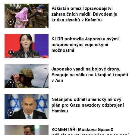
Pákistán omezil zpravodajství
zahraničních médií. Důvodem je
kritika zásahů v Kašmíru
KLDR pohrozila Japonsku svými
neupřesněnými vojenskými
možnostmi
Japonsko vsadí na bojové drony.
Reaguje na válku na Ukrajině i napětí
v Asii
Netanjahu odmítl americký mírový
plán pro Gazu navzdory odzbrojení
Hamásu
KOMENTÁŘ: Muskova SpaceX