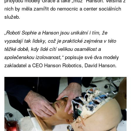
přibydou modely Grace a také „muž“ Hanson. Většina z
nich by měla zamířit do nemocnic a center sociálních
služeb.
„Roboti Sophie a Hanson jsou unikátní i tím, že
vypadají tak lidsky, což je praktické zejména v této
těžké době, kdy lidé cítí velikou osamělost a
popisuje své dva modely
společenskou izolovanost,“
zakladatel a CEO Hanson Robotics, David Hanson.