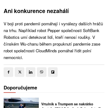
Ani konkurence nezahálí
V boji proti pandemii pomáhají i vynálezy dalších hráčů
na trhu. Například robot Pepper společnosti SoftBank
Robotics umí detekovat lidí, kteří nenosí roušky. V
čínském Wu-chanu během propuknutí pandemie zase
robot společnosti CloudMinds pomáhal řídit polní
nemocnici.
Doporučujeme
Vrtulník s Trumpem se nakrátko