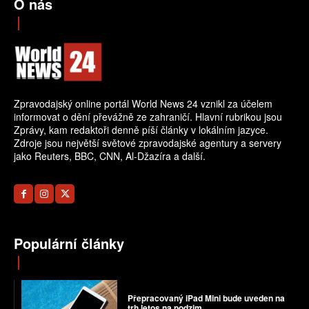
O nás
Zpravodajský online portál World News 24 vznikl za účelem
informovat o dění převážně ze zahraničí. Hlavní rubrikou jsou
Zprávy, kam redaktoři denně píší články v lokálním jazyce.
Zdroje jsou největší světové zpravodajské agentury a servery
jako Reuters, BBC, CNN, Al-Džazíra a další.
Populární články
Přepracovaný iPad Mini bude uveden na
trh letos na podzim