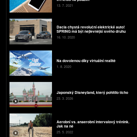
13. 7. 2021
Dacia chystá revoluční elektrické auto!
SPRING má být nejlevnější svého druhu
16. 10. 2020
Na dovolenou díky virtuální realitě
1. 8. 2020
Japonský Disneyland, který pohltilo ticho
23. 3. 2026
Aerobní vs. anaerobní intervalový trénink.
Jak na ně
25. 5. 2022