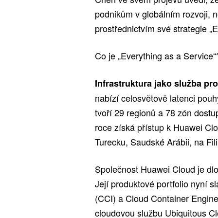
podnikům v globálním rozvoji,
prostřednictvím své strategie „E
Co je „Everything as a Service“
Infrastruktura jako služba pr
nabízí celosvětově latenci pouh
tvoří 29 regionů a 78 zón dostu
roce získá přístup k Huawei Cl
Turecku, Saudské Arábii, na Fil
Společnost Huawei Cloud je dlo
Její produktové portfolio nyní s
(CCI) a Cloud Container Engine (
cloudovou službu Ubiquitous C