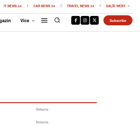
IT NEWS 24
CAR NEWS 24
TRAVEL NEWS 24
DALŠÍ WEBY
gazín
Více
Subscribe
Reklama
Reklama