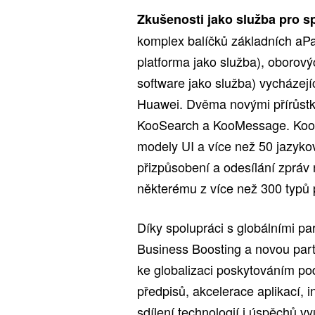
Zkušenosti jako služba pro s
komplex balíčků základních aPaa
platforma jako služba), oborov
software jako služba) vycházejíc
Huawei. Dvěma novými přírůstky
KooSearch a KooMessage. KooSe
modely UI a více než 50 jazyk
přizpůsobení a odesílání zpráv 
některému z více než 300 typů p
Díky spolupráci s globálními pa
Business Boosting a novou part
ke globalizaci poskytováním po
předpisů, akcelerace aplikací, i
sdílení technologií i úspěchů v