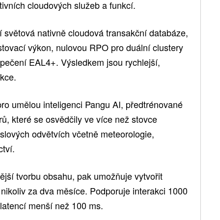
tivních cloudových služeb a funkcí.
í světová nativně cloudová transakční databáze,
stovací výkon, nulovou RPO pro duální clustery
ezpečení EAL4+. Výsledkem jsou rychlejší,
akce.
ro umělou inteligenci Pangu AI, předtrénované
ů, které se osvědčily ve více než stovce
slových odvětvích včetně meteorologie,
tví.
nější tvorbu obsahu, pak umožňuje vytvořit
 nikoliv za dva měsíce. Podporuje interakci 1000
s latencí menší než 100 ms.