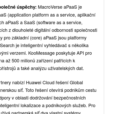
MacroVerse aPaaS je
polečné úspěchy:
S (application platform as a service, aplikační
ých aPaaS a SaaS (software as a service,
ích z dlouholeté digitální odbornosti společnosti
 pro základní (core) aPaaS jsou platformy
arch je inteligentní vyhledávač s několika
ovými verzemi. KooMessage poskytuje API pro
na až 500 milionů zařízení patřících k
řístrojů a také analýzu uživatelských dat.
rtnery nabízí Huawei Cloud řešení Global
nerskou síť. Toto řešení otevírá podnikům cestu
dpory v oblasti dodržování bezpečnostních
nteligentní lokalizace a podnikových služeb. Pro
yužívá partnerská síť dva vlastní systémy