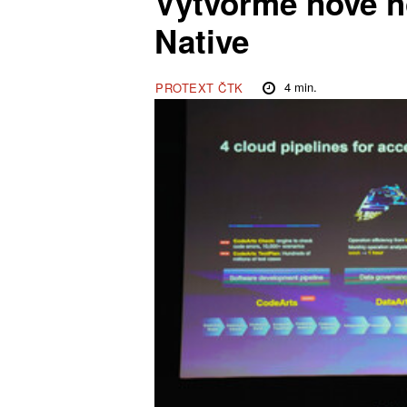
Vytvořme nové 
Native
4
min.
PROTEXT ČTK