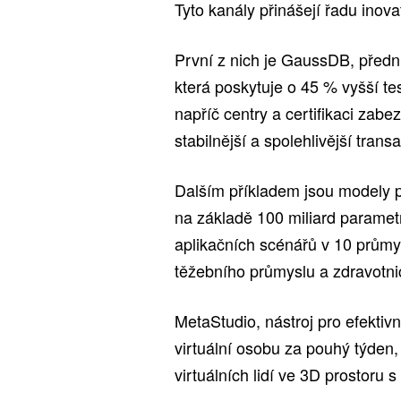
Tyto kanály přinášejí řadu inova
První z nich je GaussDB, předn
která poskytuje o 45 % vyšší te
napříč centry a certifikaci zab
stabilnější a spolehlivější trans
Dalším příkladem jsou modely p
na základě 100 miliard parametr
aplikačních scénářů v 10 průmy
těžebního průmyslu a zdravotnic
MetaStudio, nástroj pro efektiv
virtuální osobu za pouhý týden,
virtuálních lidí ve 3D prostoru 