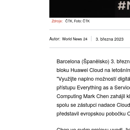
Zdroje:
ČTK, Foto: ČTK
Autor:
World News 24
3. března 2023
Barcelona (Španělsko) 3. bř
bloku Huawei Cloud na letošn
"Využijte naplno možností digit
přístupu Everything as a Servic
Computing Mark Chen zahájil kl
spolu se zástupci nadace Clou
představil evropskou pobočku C
Chen ve svém projevu uvedl, ž