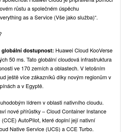
 novém růstu a společném úspěchu
verything as a Service (Vše jako služba)“.
?
Huawei Cloud KooVerse
o globální dostupnost:
ých 50 ms. Tato globální cloudová infrastruktura
pnosti ve 170 zemích a oblastech. V letošním
oud ještě více zákazníků díky novým regionům v
ipínách a v Egyptě.
uhodobým lídrem v oblasti nativního cloudu.
laví nové přírůstky – Cloud Container Instance
CCE) AutoPilot, které doplní její nativní
loud Native Service (UCS) a CCE Turbo.