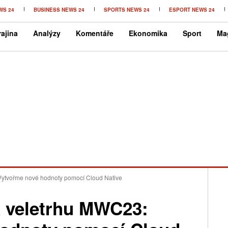
WS 24
BUSINESS NEWS 24
SPORTS NEWS 24
ESPORT NEWS 24
ajina
Analýzy
Komentáře
Ekonomika
Sport
Ma
ytvořme nové hodnoty pomocí Cloud Native
 veletrhu MWC23: