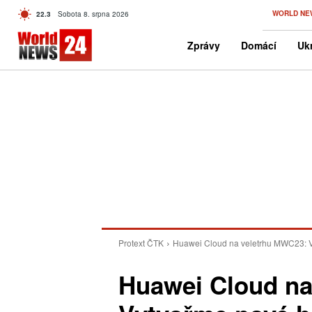
C
WORLD NE
22.3
Sobota 8. srpna 2026
Czech
Zprávy
Domácí
Ukr
Protext ČTK
Huawei Cloud na veletrhu MWC23: V
Huawei Cloud na