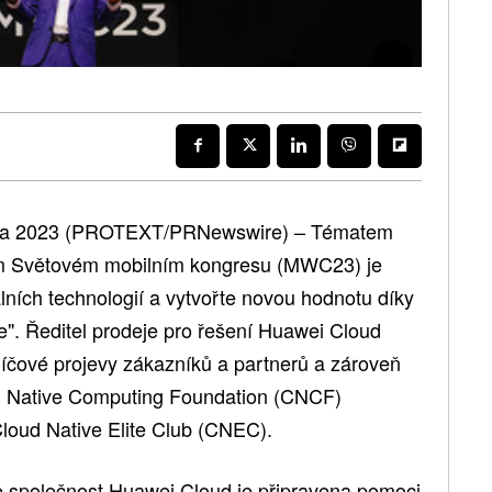
ezna 2023 (PROTEXT/PRNewswire) – Tématem
ím Světovém mobilním kongresu (MWC23) je
álních technologií a vytvořte novou hodnotu díky
e". Ředitel prodeje pro řešení Huawei Cloud
íčové projevy zákazníků a partnerů a zároveň
d Native Computing Foundation (CNCF)
loud Native Elite Club (CNEC).
e společnost Huawei Cloud je připravena pomoci