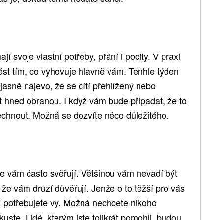
ají svoje vlastní potřeby, přání i pocity. V praxi
st tím, co vyhovuje hlavně vám. Tenhle týden
asně najevo, že se cítí přehlížený nebo
 hned obranou. I když vám bude připadat, že to
lechnout. Možná se dozvíte něco důležitého.
se vám často svěřují. Většinou vám nevadí být
 že vám druzí důvěřují. Jenže o to těžší pro vás
ji potřebujete vy. Možná nechcete nikoho
kuste. Lidé, kterým jste tolikrát pomohli, budou