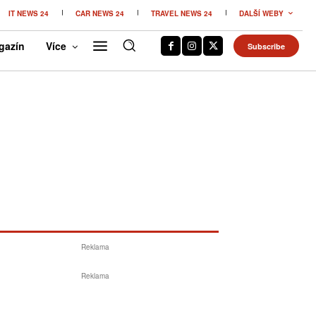
IT NEWS 24
CAR NEWS 24
TRAVEL NEWS 24
DALŠÍ WEBY
gazín
Více
Subscribe
Reklama
Reklama