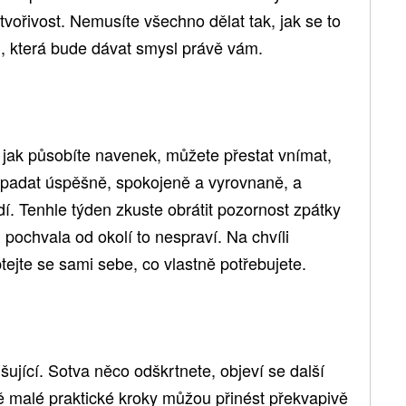
tvořivost. Nemusíte všechno dělat tak, jak se to
u, která bude dávat smysl právě vám.
o, jak působíte navenek, můžete přestat vnímat,
vypadat úspěšně, spokojeně a vyrovnaně, a
edí. Tenhle týden zkuste obrátit pozornost zpátky
 pochvala od okolí to nespraví. Na chvíli
tejte se sami sebe, co vlastně potřebujete.
ující. Sotva něco odškrtnete, objeví se další
ě malé praktické kroky můžou přinést překvapivě