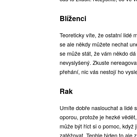
Blíženci
Teoreticky víte, že ostatní lidé m
se ale někdy můžete nechat uné
se může stát, že vám někdo dá j
nevyslyšený. Zkuste nereagovat
přehání, nic vás nestojí ho vys
Rak
Umíte dobře naslouchat a lidé 
oporou, protože je hezké vědět,
může být říct si o pomoc, když 
zatěžovat. Tenhle týden to ale z