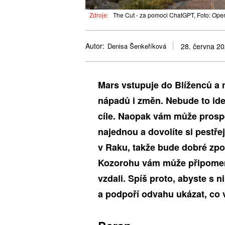
Zdroje:
The Cut - za pomoci ChatGPT, Foto: Ope
Autor:
Denisa Šenkeříková
28. června 2
Mars vstupuje do Blíženců a 
nápadů i změn. Nebude to ide
cíle. Naopak vám může prospě
najednou a dovolíte si pestře
v Raku, takže bude dobré zpom
Kozorohu vám může připomenou
vzdali. Spíš proto, abyste s n
a podpoří odvahu ukázat, co v