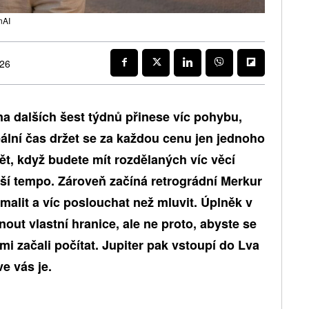
nAI
026
na dalších šest týdnů přinese víc pohybu,
ální čas držet se za každou cenu jen jednoho
t, když budete mít rozdělaných víc věcí
jší tempo. Zároveň začíná retrográdní Merkur
alit a víc poslouchat než mluvit. Úplněk v
t vlastní hranice, ale ne proto, abyste se
imi začali počítat. Jupiter pak vstoupí do Lva
e vás je.