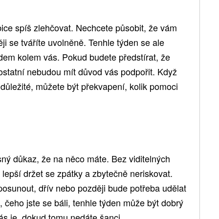
ce spíš zlehčovat. Nechcete působit, že vám
ěji se tváříte uvolněně. Tenhle týden se ale
 lidem kolem vás. Pokud budete předstírat, že
 ostatní nebudou mít důvod vás podpořit. Když
o důležité, můžete být překvapení, kolik pomoci
sný důkaz, že na něco máte. Bez viditelných
 lepší držet se zpátky a zbytečně neriskovat.
osunout, dřív nebo později bude potřeba udělat
, čeho jste se báli, tenhle týden může být dobrý
 vás je, dokud tomu nedáte šanci.