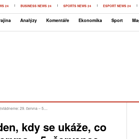
WS 24
BUSINESS NEWS 24
SPORTS NEWS 24
ESPORT NEWS 24
ajina
Analýzy
Komentáře
Ekonomika
Sport
Ma
vládneme: 29. června – 5....
en, kdy se ukáže, co