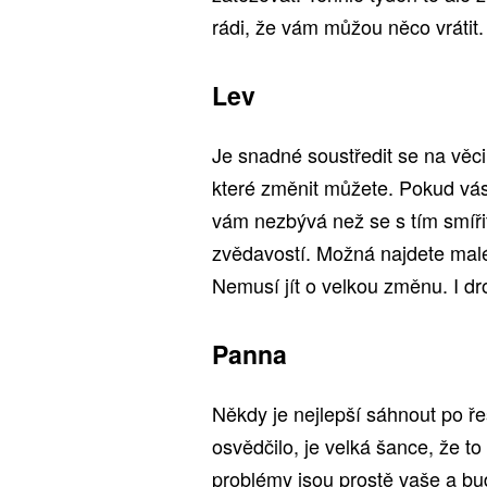
rádi, že vám můžou něco vrátit.
Lev
Je snadné soustředit se na věci
které změnit můžete. Pokud vás 
vám nezbývá než se s tím smířit
zvědavostí. Možná najdete malé,
Nemusí jít o velkou změnu. I d
Panna
Někdy je nejlepší sáhnout po ře
osvědčilo, je velká šance, že 
problémy jsou prostě vaše a bud