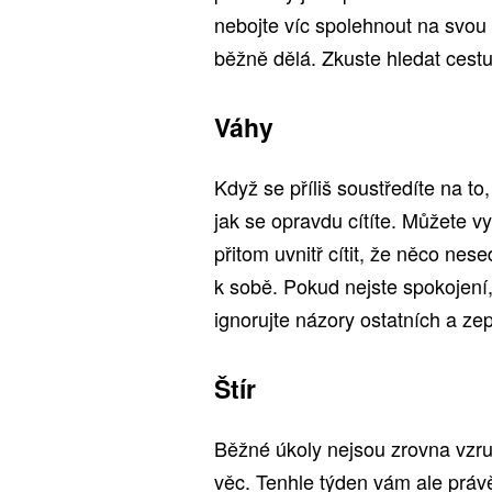
nebojte víc spolehnout na svou 
běžně dělá. Zkuste hledat cest
Váhy
Když se příliš soustředíte na t
jak se opravdu cítíte. Můžete 
přitom uvnitř cítit, že něco nes
k sobě. Pokud nejste spokojení,
ignorujte názory ostatních a zep
Štír
Běžné úkoly nejsou zrovna vzruš
věc. Tenhle týden vám ale práv