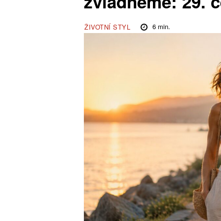
zvládneme: 29. č
6
min.
ŽIVOTNÍ STYL