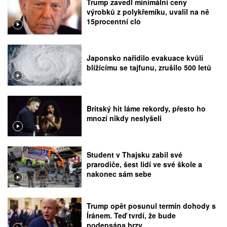
Trump zavedl minimální ceny
výrobků z polykřemíku, uvalil na ně
15procentní clo
Japonsko nařídilo evakuace kvůli
blížícímu se tajfunu, zrušilo 500 letů
Britský hit láme rekordy, přesto ho
mnozí nikdy neslyšeli
Student v Thajsku zabil své
prarodiče, šest lidí ve své škole a
nakonec sám sebe
Trump opět posunul termín dohody s
Íránem. Teď tvrdí, že bude
podepsána brzy