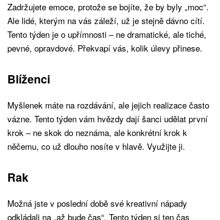
Zadržujete emoce, protože se bojíte, že by byly „moc“.
Ale lidé, kterým na vás záleží, už je stejně dávno cítí.
Tento týden je o upřímnosti – ne dramatické, ale tiché,
pevné, opravdové. Překvapí vás, kolik úlevy přinese.
Blíženci
Myšlenek máte na rozdávání, ale jejich realizace často
vázne. Tento týden vám hvězdy dají šanci udělat první
krok – ne skok do neznáma, ale konkrétní krok k
něčemu, co už dlouho nosíte v hlavě. Využijte ji.
Rak
Možná jste v poslední době své kreativní nápady
odkládali na „až bude čas“. Tento týden si ten čas