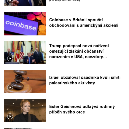
Coinbase v Británii spouští
obchodování s americkými akciemi
Trump podepsal nová nařízení
omezující získání občanství
narozením v USA, navzdory
rozhodnutí Nejvyššího soudu
Izrael obžaloval osadníka kvůli smrti
palestinského aktivisty
Ester Geislerová odkrývá rodinný
příběh svého otce