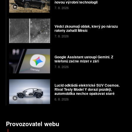
novou výrobní technologii
7. 8. 2026
Vědci zkoumají oblak, který po nárazu
rakety zahalil Měsíc
7. 8. 2026
Google Assistant ustoupí Gemini. Z
telefonů začne mizet v září
7. 8. 2026
Lucid odkládá elektrické SUV Cosmos.
Rival Tesly Model Y dorazí později,
automobilka nechce opakovat staré
chyby
6. 8. 2026
Provozovatel webu