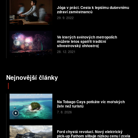
Jóga v práci. Cesta k lepšímu duševnímu
zdraví zaměstnanců
29. 9. 2022
Ve kterých světových metropolích
můžete letos spatřit tradiční
silvestrovský ohňostroj
28. 12. 2021
Nejnovější články
Na Tobago Cays potkáte víc mořských
želv než turistů
7. 8. 2026
Ford chystá revoluci. Nový elektrický
pick-up Fathom slibuje nízkou cenu i zcela