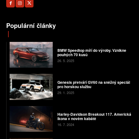
Populární články
BMW Speedtop míří do výroby. Vznikne
pouhých 70 kusů
26. 5. 2025
Genesis přetváří GV60 na sněžný speciál
pro horskou službu
29. 1. 2025
Harley-Davidson Breakout 117. Americká
ikona v novém kabátě
16. 7. 2024