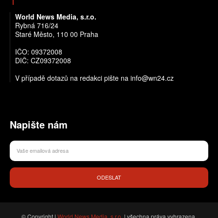
World News Media, s.r.o.
Rybná 716/24
Staré Město, 110 00 Praha
IČO: 09372008
DIČ: CZ09372008
V případě dotazů na redakci pište na info@wn24.cz
Napište nám
ODESLAT
© Copyright |
World News Media, s.r.o.
| všechna práva vyhrazena.