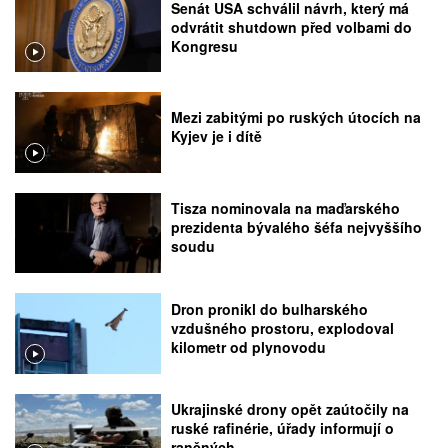
Senát USA schválil návrh, který má
odvrátit shutdown před volbami do
Kongresu
Mezi zabitými po ruských útocích na
Kyjev je i dítě
Tisza nominovala na maďarského
prezidenta bývalého šéfa nejvyššího
soudu
Dron pronikl do bulharského
vzdušného prostoru, explodoval
kilometr od plynovodu
Ukrajinské drony opět zaútočily na
ruské rafinérie, úřady informují o
raněných