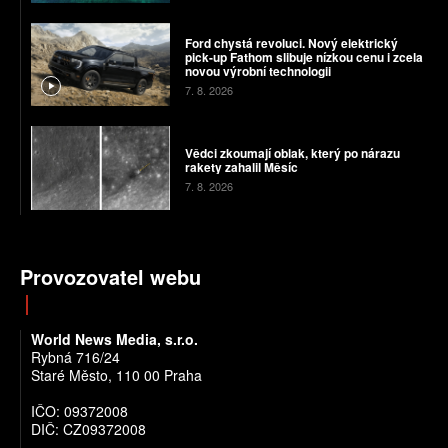
Ford chystá revoluci. Nový elektrický
pick-up Fathom slibuje nízkou cenu i zcela
novou výrobní technologii
7. 8. 2026
Vědci zkoumají oblak, který po nárazu
rakety zahalil Měsíc
7. 8. 2026
Provozovatel webu
World News Media, s.r.o.
Rybná 716/24
Staré Město, 110 00 Praha
IČO: 09372008
DIČ: CZ09372008