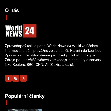
O nás
Zpravodajský online portál World News 24 vznikl za účelem
informovat o dění převážně ze zahraničí. Hlavní rubrikou jsou
Zprávy, kam redaktoři denně píší články v lokálním jazyce.
Zdroje jsou největší světové zpravodajské agentury a servery
jako Reuters, BBC, CNN, Al-Džazíra a další.
Populární články