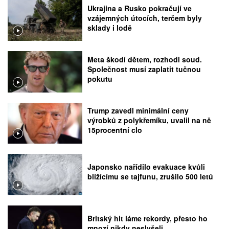
Ukrajina a Rusko pokračují ve
vzájemných útocích, terčem byly
sklady i lodě
Meta škodí dětem, rozhodl soud.
Společnost musí zaplatit tučnou
pokutu
Trump zavedl minimální ceny
výrobků z polykřemíku, uvalil na ně
15procentní clo
Japonsko nařídilo evakuace kvůli
blížícímu se tajfunu, zrušilo 500 letů
Britský hit láme rekordy, přesto ho
mnozí nikdy neslyšeli