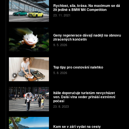
Rychlost, síla, krása. Na maximum se dá
žít jedině s BMW M4 Competition
23. 11. 2021
Geny regenerace dávají naději na obnovu
ztracených končetin
9. 5. 2026
Top tipy pro cestování nalehko
5. 8. 2026
Itálie doporučuje turistům nevycházet
ven. Další vlna veder přináší extrémní
počasí
23. 8. 2023
Kam se v září vydat na cesty