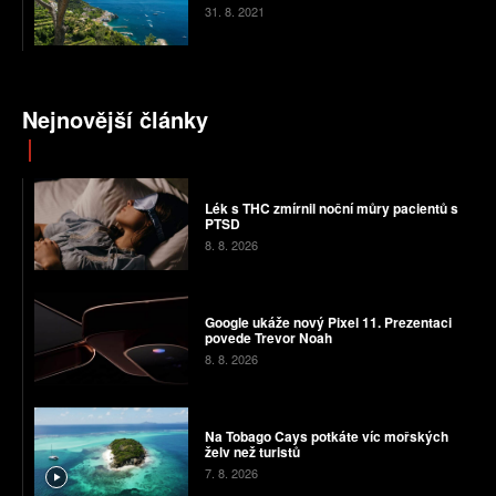
31. 8. 2021
Nejnovější články
Lék s THC zmírnil noční můry pacientů s
PTSD
8. 8. 2026
Google ukáže nový Pixel 11. Prezentaci
povede Trevor Noah
8. 8. 2026
Na Tobago Cays potkáte víc mořských
želv než turistů
7. 8. 2026