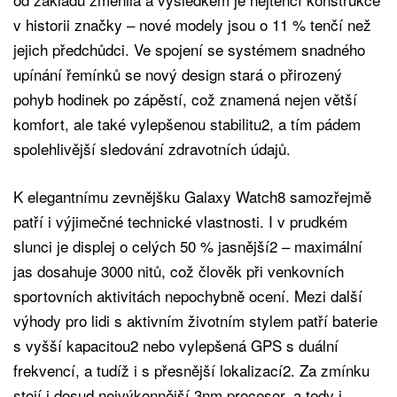
v historii značky – nové modely jsou o 11 % tenčí než
jejich předchůdci. Ve spojení se systémem snadného
upínání řemínků se nový design stará o přirozený
pohyb hodinek po zápěstí, což znamená nejen větší
komfort, ale také vylepšenou stabilitu2, a tím pádem
spolehlivější sledování zdravotních údajů.
K elegantnímu zevnějšku Galaxy Watch8 samozřejmě
patří i výjimečné technické vlastnosti. I v prudkém
slunci je displej o celých 50 % jasnější2 – maximální
jas dosahuje 3000 nitů, což člověk při venkovních
sportovních aktivitách nepochybně ocení. Mezi další
výhody pro lidi s aktivním životním stylem patří baterie
s vyšší kapacitou2 nebo vylepšená GPS s duální
frekvencí, a tudíž i s přesnější lokalizací2. Za zmínku
stojí i dosud nejvýkonnější 3nm procesor, a tedy i