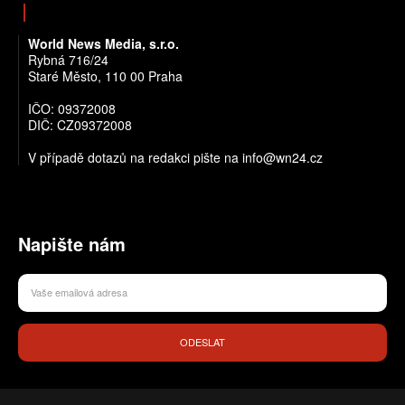
World News Media, s.r.o.
Rybná 716/24
Staré Město, 110 00 Praha
IČO: 09372008
DIČ: CZ09372008
V případě dotazů na redakci pište na info@wn24.cz
Napište nám
ODESLAT