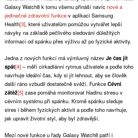
Galaxy Watch8 k tomu všemu přináší navíc
nové a
jedinečné zdravotní funkce
v aplikaci Samsung
Health
[3]
, které uživatelům pomůžou vytvářet lepší
návyky na základě pečlivého sledování důležitých
informací od spánku přes výživu až po fyzické aktivity.
Jedna z nových funkcí má výmluvný název
Je čas jít
[4]
– měří cirkadiánní rytmus uživatele a podle toho
spát
navrhuje ideální čas, kdy si jít lehnout, aby se člověk
další ráno vzbudil dostatečně svěží. Funkce
Cévní
[5]
zase pomáhá monitorovat hladinu stresu v
zátěž
cévním systému při spánku. Kromě spánku sleduje
stres i během fyzických aktivit a podle toho navrhuje,
jak upravit životní styl, aby byl zdravější.
Mezi nové funkce u řady Galaxy Watch8 patří i