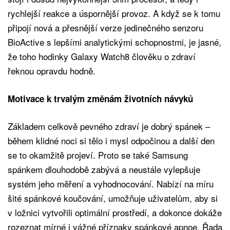
rychlejší reakce a úspornější provoz. A když se k tomu
připojí nová a přesnější verze jedinečného senzoru
BioActive s lepšími analytickými schopnostmi, je jasné,
že toho hodinky Galaxy Watch8 člověku o zdraví
řeknou opravdu hodně.
Motivace k trvalým změnám životních návyků
Základem celkově pevného zdraví je dobrý spánek –
během klidné noci si tělo i mysl odpočinou a další den
se to okamžitě projeví. Proto se také Samsung
spánkem dlouhodobě zabývá a neustále vylepšuje
systém jeho měření a vyhodnocování. Nabízí na míru
šité spánkové koučování, umožňuje uživatelům, aby si
v ložnici vytvořili optimální prostředí, a dokonce dokáže
rozeznat mírné i vážné příznaky spánkové apnoe. Řada