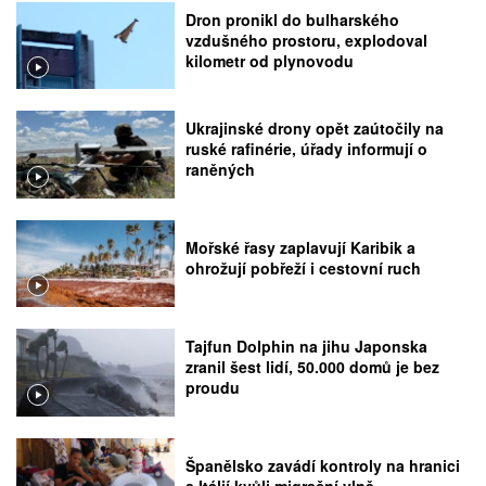
Dron pronikl do bulharského
vzdušného prostoru, explodoval
kilometr od plynovodu
Ukrajinské drony opět zaútočily na
ruské rafinérie, úřady informují o
raněných
Mořské řasy zaplavují Karibik a
ohrožují pobřeží i cestovní ruch
Tajfun Dolphin na jihu Japonska
zranil šest lidí, 50.000 domů je bez
proudu
Španělsko zavádí kontroly na hranici