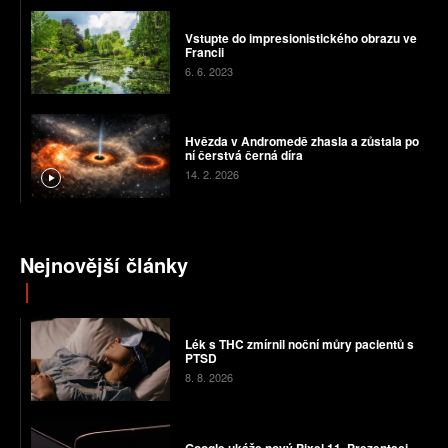
Vstupte do impresionistického obrazu ve
Francii
6. 6. 2023
Hvězda v Andromedě zhasla a zůstala po
ní čerstvá černá díra
14. 2. 2026
Nejnovější články
Lék s THC zmírnil noční můry pacientů s
PTSD
8. 8. 2026
Google ukáže nový Pixel 11. Prezentaci