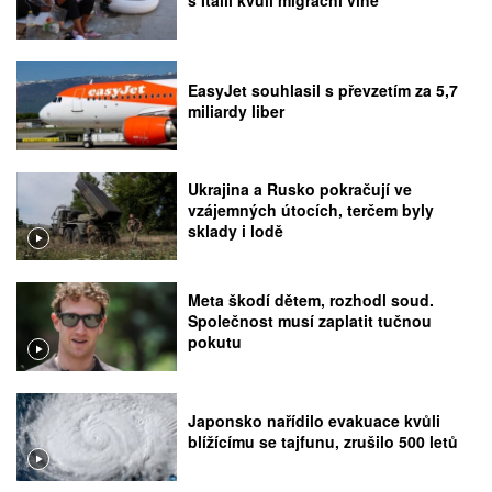
s Itálií kvůli migrační vlně
EasyJet souhlasil s převzetím za 5,7
miliardy liber
Ukrajina a Rusko pokračují ve
vzájemných útocích, terčem byly
sklady i lodě
Meta škodí dětem, rozhodl soud.
Společnost musí zaplatit tučnou
pokutu
Japonsko nařídilo evakuace kvůli
blížícímu se tajfunu, zrušilo 500 letů