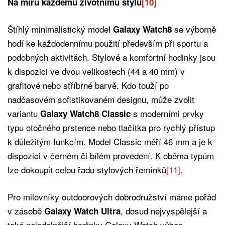
Na míru každému životnímu stylu
[10]
Štíhlý minimalistický model
se výborně
Galaxy Watch8
hodí ke každodennímu použití především při sportu a
podobných aktivitách. Stylové a komfortní hodinky jsou
k dispozici ve dvou velikostech (44 a 40 mm) v
grafitové nebo stříbrné barvě. Kdo touží po
nadčasovém sofistikovaném designu, může zvolit
variantu
s moderními prvky
Galaxy Watch8 Classic
typu otočného prstence nebo tlačítka pro rychlý přístup
k důležitým funkcím. Model Classic měří 46 mm a je k
dispozici v černém či bílém provedení. K oběma typům
lze dokoupit celou řadu stylových řemínků
[11]
.
Pro milovníky outdoorových dobrodružství máme pořád
v zásobě
, dosud nejvyspělejší a
Galaxy Watch Ultra
také nejodolnější hodinky Galaxy Watch vůbec.