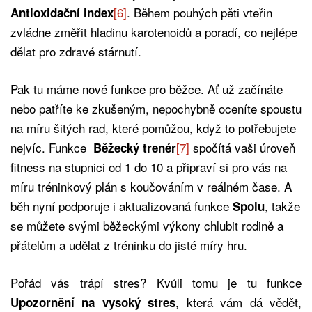
[6]
. Během pouhých pěti vteřin
Antioxidační index
zvládne změřit hladinu karotenoidů a poradí, co nejlépe
dělat pro zdravé stárnutí.
Pak tu máme nové funkce pro běžce. Ať už začínáte
nebo patříte ke zkušeným, nepochybně oceníte spoustu
na míru šitých rad, které pomůžou, když to potřebujete
nejvíc. Funkce
[7]
spočítá vaši úroveň
Běžecký trenér
fitness na stupnici od 1 do 10 a připraví si pro vás na
míru tréninkový plán s koučováním v reálném čase. A
běh nyní podporuje i aktualizovaná funkce
, takže
Spolu
se můžete svými běžeckými výkony chlubit rodině a
přátelům a udělat z tréninku do jisté míry hru.
Pořád vás trápí stres? Kvůli tomu je tu funkce
, která vám dá vědět,
Upozornění na vysoký stres