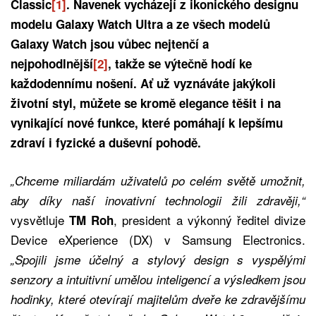
Classic
[1]
. Navenek vycházejí z ikonického designu
modelu Galaxy Watch Ultra a ze všech modelů
Galaxy Watch jsou vůbec nejtenčí a
nejpohodlnější
[2]
, takže se výtečně hodí ke
každodennímu nošení. Ať už vyznáváte jakýkoli
životní styl, můžete se kromě elegance těšit i na
vynikající nové funkce, které pomáhají k lepšímu
zdraví i fyzické a duševní pohodě.
„Chceme miliardám uživatelů po celém světě umožnit,
aby díky naší inovativní technologii žili zdravěji,“
vysvětluje
, president a výkonný ředitel divize
TM Roh
Device eXperience (DX) v Samsung Electronics.
„Spojili jsme účelný a stylový design s vyspělými
senzory a intuitivní umělou inteligencí a výsledkem jsou
hodinky, které otevírají majitelům dveře ke zdravějšímu