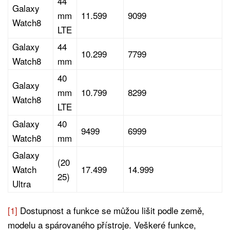
44
Galaxy
mm
11.599
9099
Watch8
LTE
Galaxy
44
10.299
7799
Watch8
mm
40
Galaxy
mm
10.799
8299
Watch8
LTE
Galaxy
40
9499
6999
Watch8
mm
Galaxy
(20
Watch
17.499
14.999
25)
Ultra
[1]
Dostupnost a funkce se můžou lišit podle země,
modelu a spárovaného přístroje. Veškeré funkce,