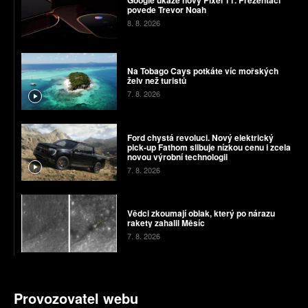
povede Trevor Noah
8. 8. 2026
Na Tobago Cays potkáte víc mořských
želv než turistů
7. 8. 2026
Ford chystá revoluci. Nový elektrický
pick-up Fathom slibuje nízkou cenu i zcela
novou výrobní technologii
7. 8. 2026
Vědci zkoumají oblak, který po nárazu
rakety zahalil Měsíc
7. 8. 2026
Provozovatel webu