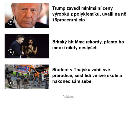
Trump zavedl minimální ceny
výrobků z polykřemíku, uvalil na ně
15procentní clo
Britský hit láme rekordy, přesto ho
mnozí nikdy neslyšeli
Student v Thajsku zabil své
prarodiče, šest lidí ve své škole a
nakonec sám sebe
Reklama