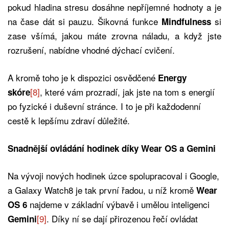
pokud hladina stresu dosáhne nepříjemné hodnoty a je
na čase dát si pauzu. Šikovná funkce
si
Mindfulness
zase všímá, jakou máte zrovna náladu, a když jste
rozrušení, nabídne vhodné dýchací cvičení.
A kromě toho je k dispozici osvědčené
Energy
[8]
, které vám prozradí, jak jste na tom s energií
skóre
po fyzické i duševní stránce. I to je při každodenní
cestě k lepšímu zdraví důležité.
Snadnější ovládání hodinek díky Wear OS a Gemini
Na vývoji nových hodinek úzce spolupracoval i Google,
a Galaxy Watch8 je tak první řadou, u níž kromě
Wear
najdeme v základní výbavě i umělou inteligenci
OS 6
[9]
. Díky ní se dají přirozenou řečí ovládat
Gemini