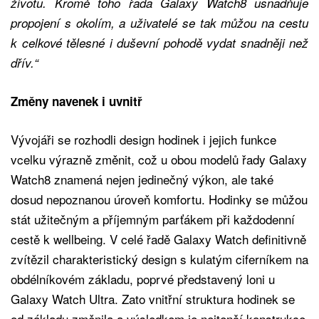
životu. Kromě toho řada Galaxy Watch8 usnadňuje
propojení s okolím, a uživatelé se tak můžou na cestu
k celkové tělesné i duševní pohodě vydat snadněji než
dřív.“
Změny navenek i uvnitř
Vývojáři se rozhodli design hodinek i jejich funkce
vcelku výrazně změnit, což u obou modelů řady Galaxy
Watch8 znamená nejen jedinečný výkon, ale také
dosud nepoznanou úroveň komfortu. Hodinky se můžou
stát užitečným a příjemným parťákem při každodenní
cestě k wellbeing. V celé řadě Galaxy Watch definitivně
zvítězil charakteristický design s kulatým ciferníkem na
obdélníkovém základu, poprvé představený loni u
Galaxy Watch Ultra. Zato vnitřní struktura hodinek se
od základu změnila a výsledkem je nejtenčí konstrukce