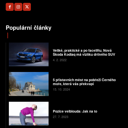
Populární články
Veliké, praktické a po faceliftu. Nová
Škoda Kodiaq má vizitku drtivého SUV
4. 2. 2022
5 přístavních měst na pobřeží Černého
moře, která vás překvapí
15. 10. 2024
Pozice velblouda: Jak na to
27. 7. 2023