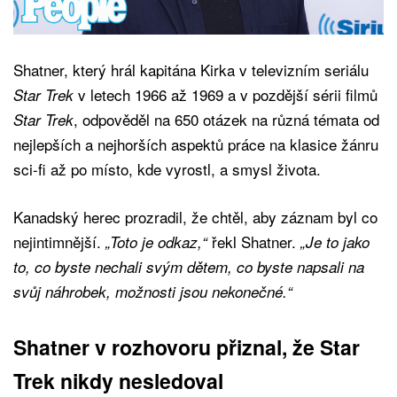
Shatner, který hrál kapitána Kirka v televizním seriálu
v letech 1966 až 1969 a v pozdější sérii filmů
Star Trek
, odpověděl na 650 otázek na různá témata od
Star Trek
nejlepších a nejhorších aspektů práce na klasice žánru
sci-fi až po místo, kde vyrostl, a smysl života.
Kanadský herec prozradil, že chtěl, aby záznam byl co
nejintimnější.
řekl Shatner.
„Toto je odkaz,“
„Je to jako
to, co byste nechali svým dětem, co byste napsali na
svůj náhrobek, možnosti jsou nekonečné.“
Shatner v rozhovoru přiznal, že Star
Trek nikdy nesledoval