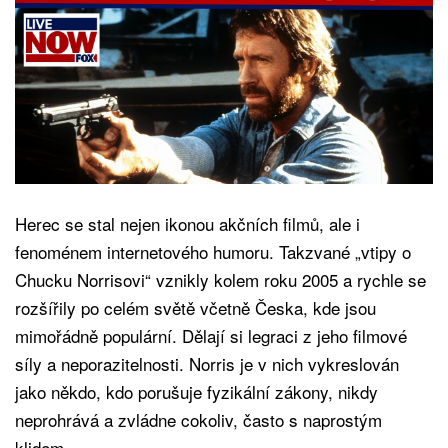
Herec se stal nejen ikonou akčních filmů, ale i
fenoménem internetového humoru. Takzvané „vtipy o
Chucku Norrisovi“ vznikly kolem roku 2005 a rychle se
rozšířily po celém světě včetně Česka, kde jsou
mimořádně populární. Dělají si legraci z jeho filmové
síly a neporazitelnosti. Norris je v nich vykreslován
jako někdo, kdo porušuje fyzikální zákony, nikdy
neprohrává a zvládne cokoliv, často s naprostým
klidem.