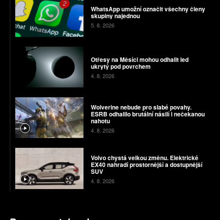
WhatsApp umožní označit všechny členy
skupiny najednou
5. 8. 2026
Otřesy na Měsíci mohou odhalit led
ukrytý pod povrchem
4. 8. 2026
Wolverine nebude pro slabé povahy.
ESRB odhalilo brutální násilí i nečekanou
nahotu
4. 8. 2026
Volvo chystá velkou změnu. Elektrické
EX40 nahradí prostornější a dostupnější
SUV
4. 8. 2026