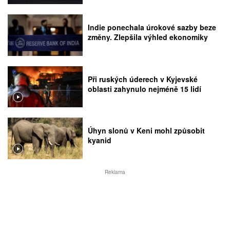
Indie ponechala úrokové sazby beze
změny. Zlepšila výhled ekonomiky
Při ruských úderech v Kyjevské
oblasti zahynulo nejméně 15 lidí
Úhyn slonů v Keni mohl způsobit
kyanid
Reklama