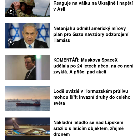
Reaguje na válku na Ukrajině i napětí
v Asii
Netanjahu odmítl americký mírový
plán pro Gazu navzdory odzbrojení
Hamásu
KOMENTÁŘ: Muskova SpaceX
udělala po 24 letech něco, na co není
zvyklá. A přišel pád akcií
Lodě uvázlé v Hormuzském průlivu
mohou šířit invazní druhy do celého
světa
Nákladní letadlo se nad Lipskem
srazilo s letícím objektem, zřejmě
dronem