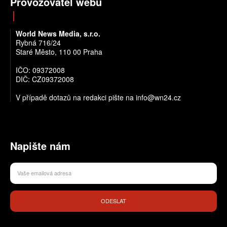
Provozovatel webu
World News Media, s.r.o.
Rybná 716/24
Staré Město, 110 00 Praha
IČO: 09372008
DIČ: CZ09372008
V případě dotazů na redakci pište na info@wn24.cz
Napište nám
ODESLAT