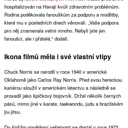
hospitalizován na Havaji kvůli zdravotním problémům.
Rodina poděkovala fanouškům za podporu a modlitby,
které mu v posledních dnech věnovali. „Vaše podpora
pro něj znamenala velmi mnoho. Nebyli jste jen
fanoušci, ale i přátelé,“ dodali.
Ikona filmů měla i své vlastní vtipy
Chuck Norris se narodil v roce 1940 v americké
Oklahomě jako Carlos Ray Norris. Před svou hereckou
kariérou sloužil v americkém letectvu a následně se
prosadil jako špičkový bojovník. Držel několik černých
pásů, mimo jiné v karate, taekwondu, judu a brazilském
jiu-jitsu.
Do širšího povědomí veřejnosti se dostal v roce 1972,