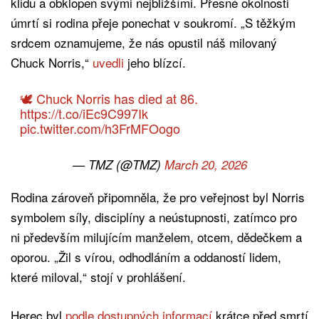
klidu a obklopen svými nejbližšími. Přesné okolnosti
úmrtí si rodina přeje ponechat v soukromí. „S těžkým
srdcem oznamujeme, že nás opustil náš milovaný
Chuck Norris,“
uvedli
jeho blízcí.
🕊️ Chuck Norris has died at 86.
https://t.co/iEc9C997Ik
pic.twitter.com/h3FrMFOogo
— TMZ (@TMZ)
March 20, 2026
Rodina zároveň připomněla, že pro veřejnost byl Norris
symbolem síly, disciplíny a neústupnosti, zatímco pro
ni především milujícím manželem, otcem, dědečkem a
oporou. „Žil s vírou, odhodláním a oddaností lidem,
které miloval,“ stojí v prohlášení.
Herec byl
podle dostupných informací
krátce před smrtí