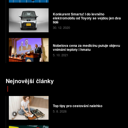
Konkurent Smartu! I do levného
elektromobilu od Toyoty se vejdou jen dva
lidé
30. 12. 2020
Nobelova cena za medicínu putuje objevu
vnímání teploty i hmatu
5. 10. 2021
Nejnovější články
Top tipy pro cestování nalehko
5. 8. 2026