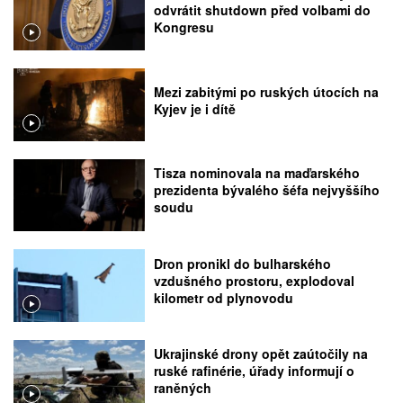
odvrátit shutdown před volbami do
Kongresu
Mezi zabitými po ruských útocích na
Kyjev je i dítě
Tisza nominovala na maďarského
prezidenta bývalého šéfa nejvyššího
soudu
Dron pronikl do bulharského
vzdušného prostoru, explodoval
kilometr od plynovodu
Ukrajinské drony opět zaútočily na
ruské rafinérie, úřady informují o
raněných