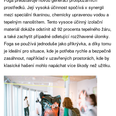
prostředků. Její vysoká účinnost spočívá v synergii
mezi speciální tkaninou, chemicky upravenou vodou a
tepelným nanoštítem. Tento vysoce účinný izolační
materiál dokáže odstínit až 92 procenta tepelného žáru,
a také zachytit případné odletující rozžhavené úlomky.
Foga se používá jednoduše jako přikrývka, a díky tomu
je ideální pro situace, kde je potřeba rychle a bezpečně
zasáhnout, například v uzavřených prostorách, kde by
klasické hašení mohlo napáchat více škody než užitku.