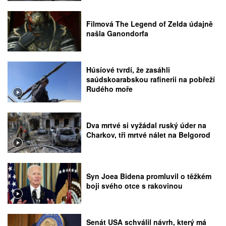
Filmová The Legend of Zelda údajně
našla Ganondorfa
Húsíové tvrdí, že zasáhli
saúdskoarabskou rafinerii na pobřeží
Rudého moře
Dva mrtvé si vyžádal ruský úder na
Charkov, tři mrtvé nálet na Belgorod
Syn Joea Bidena promluvil o těžkém
boji svého otce s rakovinou
Senát USA schválil návrh, který má