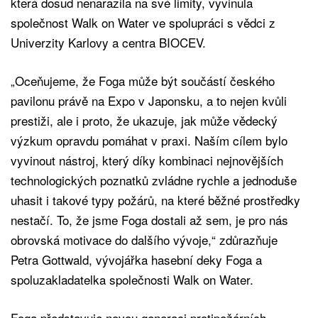
která dosud nenarazila na své limity, vyvinula
společnost Walk on Water ve spolupráci s vědci z
Univerzity Karlovy a centra BIOCEV.
„Oceňujeme, že Foga může být součástí českého
pavilonu právě na Expo v Japonsku, a to nejen kvůli
prestiži, ale i proto, že ukazuje, jak může vědecký
výzkum opravdu pomáhat v praxi. Naším cílem bylo
vyvinout nástroj, který díky kombinaci nejnovějších
technologických poznatků zvládne rychle a jednoduše
uhasit i takové typy požárů, na které běžné prostředky
nestačí. To, že jsme Foga dostali až sem, je pro nás
obrovská motivace do dalšího vývoje,“ zdůrazňuje
Petra Gottwald, vývojářka hasební deky Foga a
spoluzakladatelka společnosti Walk on Water.
Foga představuje novou generaci protipožárních