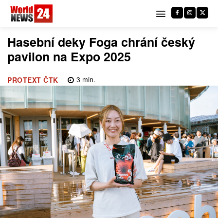
Hasební deky Foga chrání český
pavilon na Expo 2025
3
min.
PROTEXT ČTK