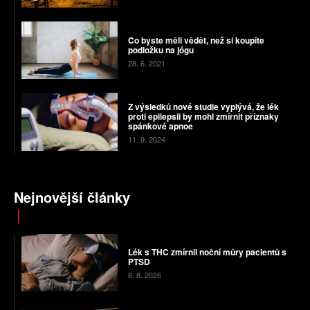
Co byste měli vědět, než si koupíte
podložku na jógu
28. 6. 2021
Z výsledků nové studie vyplývá, že lék
proti epilepsii by mohl zmírnit příznaky
spánkové apnoe
11. 9. 2024
Nejnovější články
Lék s THC zmírnil noční můry pacientů s
PTSD
8. 8. 2026