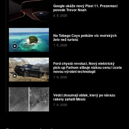
Google ukáže nový Pixel 11. Prezentaci
povede Trevor Noah
8. 8. 2026
Na Tobago Cays potkáte víc mořských
želv než turistů
7. 8. 2026
Ford chystá revoluci. Nový elektrický
pick-up Fathom slibuje nízkou cenu i zcela
novou výrobní technologii
7. 8. 2026
Vědci zkoumají oblak, který po nárazu
rakety zahalil Měsíc
7. 8. 2026