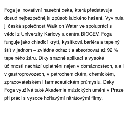
Foga je inovativní hasební deka, která představuje
dosud nejbezpečnější způsob laického hašení. Vyvinula
ji česká společnost Walk on Water ve spolupráci s
vědci z Univerzity Karlovy a centra BIOCEV. Foga
funguje jako chladicí krytí, kyslíková bariéra a tepelný
štít v jednom – zvládne odrazit a absorbovat až 92 %
tepelného žáru. Díky snadné aplikaci a vysoké
účinnosti nachází uplatnění nejen v domácnostech, ale i
v gastroprovozech, v petrochemickém, chemickém,
zpracovatelském i farmaceutickém průmyslu. Deky
Foga využívá také Akademie múzických umění v Praze
při práci s vysoce hořlavými nitrátovými filmy.