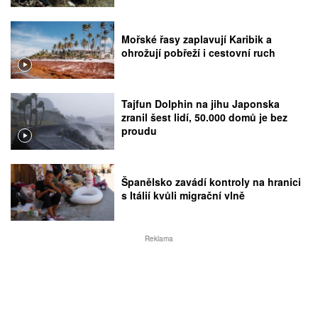
Mořské řasy zaplavují Karibik a
ohrožují pobřeží i cestovní ruch
Tajfun Dolphin na jihu Japonska
zranil šest lidí, 50.000 domů je bez
proudu
Španělsko zavádí kontroly na hranici
s Itálií kvůli migrační vlně
Reklama