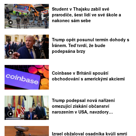
Student v Thajsku zabil své
prarodiče, šest lidí ve své škole a
nakonec sám sebe
Trump opět posunul termín dohody s
Íránem. Teď tvrdí, že bude
podepsána brzy
Coinbase v Británii spouští
obchodování s americkými akciemi
Trump podepsal nová nařízení
omezující získání občanství
narozením v USA, navzdory
rozhodnutí Nejvyššího soudu
Izrael obžaloval osadníka kvůli smrti