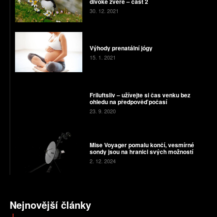
divoké zvěře – část 2
30. 12. 2021
Výhody prenatální jógy
15. 1. 2021
Friluftsliv – užívejte si čas venku bez
ohledu na předpověď počasí
23. 9. 2020
Mise Voyager pomalu končí, vesmírné
sondy jsou na hranici svých možností
2. 12. 2024
Nejnovější články