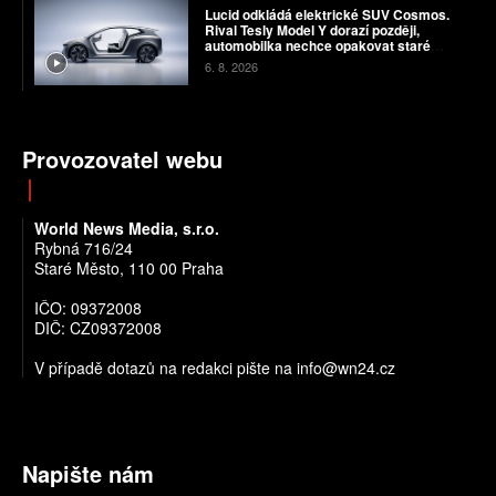
Lucid odkládá elektrické SUV Cosmos.
Rival Tesly Model Y dorazí později,
automobilka nechce opakovat staré
chyby
6. 8. 2026
Provozovatel webu
World News Media, s.r.o.
Rybná 716/24
Staré Město, 110 00 Praha
IČO: 09372008
DIČ: CZ09372008
V případě dotazů na redakci pište na info@wn24.cz
Napište nám