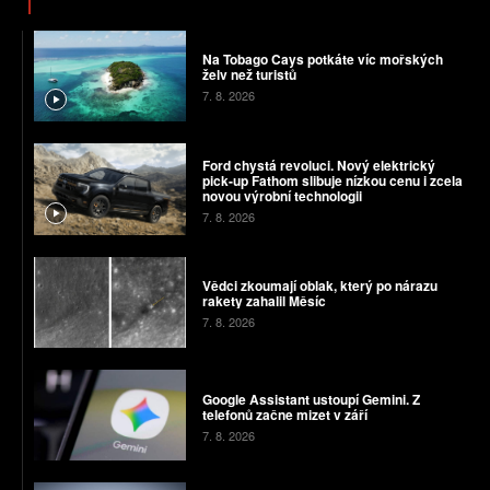
Na Tobago Cays potkáte víc mořských
želv než turistů
7. 8. 2026
Ford chystá revoluci. Nový elektrický
pick-up Fathom slibuje nízkou cenu i zcela
novou výrobní technologii
7. 8. 2026
Vědci zkoumají oblak, který po nárazu
rakety zahalil Měsíc
7. 8. 2026
Google Assistant ustoupí Gemini. Z
telefonů začne mizet v září
7. 8. 2026