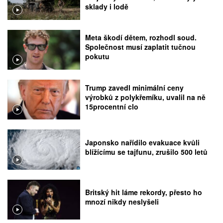
sklady i lodě
Meta škodí dětem, rozhodl soud.
Společnost musí zaplatit tučnou
pokutu
Trump zavedl minimální ceny
výrobků z polykřemíku, uvalil na ně
15procentní clo
Japonsko nařídilo evakuace kvůli
blížícímu se tajfunu, zrušilo 500 letů
Britský hit láme rekordy, přesto ho
mnozí nikdy neslyšeli