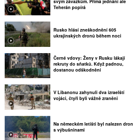
svým závazkům. Přímá jednání ale
Teherán popírá
Rusko hlásí zneškodnění 605
ukrajinských dronů během noci
Černé vdovy: Ženy v Rusku lákají
rekruty do sňatků. Když padnou,
dostanou odškodnění
V Libanonu zahynuli dva izraelští
vojáci, čtyři byli vážně zraněni
Na německém letišti byl nalezen dron
s výbušninami