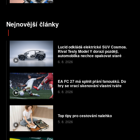
Nejnovější články
Lucid odkládá elektrické SUV Cosmos.
Rival Tesly Model Y dorazí později,
automobilka nechce opakovat staré
chyby
6. 8. 2026
EA FC 27 má splnit přání fanoušků. Do
hry se vrací skenování vlastní tváře
6. 8. 2026
Top tipy pro cestování nalehko
5. 8. 2026