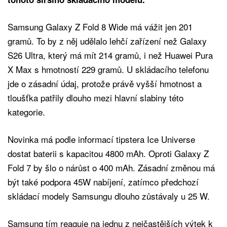
Samsung Galaxy Z Fold 8 Wide má vážit jen 201
gramů. To by z něj udělalo lehčí zařízení než Galaxy
S26 Ultra, který má mít 214 gramů, i než Huawei Pura
X Max s hmotností 229 gramů. U skládacího telefonu
jde o zásadní údaj, protože právě vyšší hmotnost a
tloušťka patřily dlouho mezi hlavní slabiny této
kategorie.
Novinka má podle informací tipstera Ice Universe
dostat baterii s kapacitou 4800 mAh. Oproti Galaxy Z
Fold 7 by šlo o nárůst o 400 mAh. Zásadní změnou má
být také podpora 45W nabíjení, zatímco předchozí
skládací modely Samsungu dlouho zůstávaly u 25 W.
Samsung tím reaguje na jednu z nejčastějších výtek k