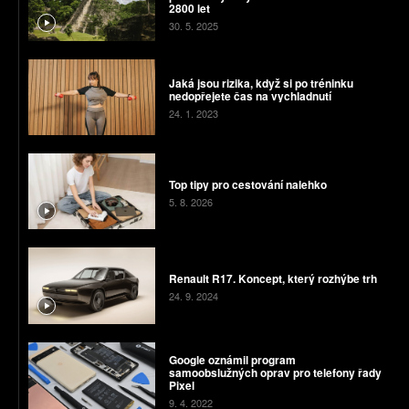
2800 let
30. 5. 2025
Jaká jsou rizika, když si po tréninku
nedopřejete čas na vychladnutí
24. 1. 2023
Top tipy pro cestování nalehko
5. 8. 2026
Renault R17. Koncept, který rozhýbe trh
24. 9. 2024
Google oznámil program
samoobslužných oprav pro telefony řady
Pixel
9. 4. 2022