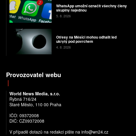
WhatsApp umožní označit všechny členy
skupiny najednou
5. 8. 2026
Otřesy na Měsíci mohou odhalit led
ukrytý pod povrchem
4. 8. 2026
Provozovatel webu
World News Media, s.r.o.
Rybná 716/24
Staré Město, 110 00 Praha
IČO: 09372008
DIČ: CZ09372008
V případě dotazů na redakci pište na info@wn24.cz