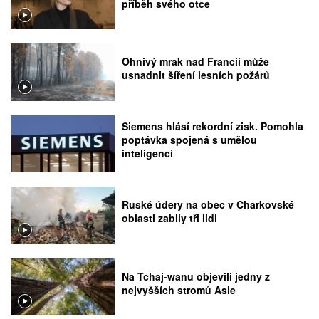
příběh svého otce
Ohnivý mrak nad Francií může
usnadnit šíření lesních požárů
Siemens hlásí rekordní zisk. Pomohla
poptávka spojená s umělou
inteligencí
Ruské údery na obec v Charkovské
oblasti zabily tři lidi
Na Tchaj-wanu objevili jedny z
nejvyšších stromů Asie