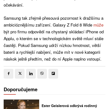
očekávání.
Samsung tak zřejmě přesouvá pozornost k dražšímu a
ambicióznějšímu zařízení. Galaxy Z Fold 8 Wide
může
být pro firmu odpovědí na chystaný skládací iPhone od
Applu, o kterém se v technologickém světě mluví stále
častěji. Pokud Samsung udrží nízkou hmotnost, větší
baterii a rychlejší nabíjení, může mít v nové kategorii
náskok ještě předtím, než do ní Apple naplno vstoupí.
Doporučujeme
Ester Geislerová odkrývá rodinný