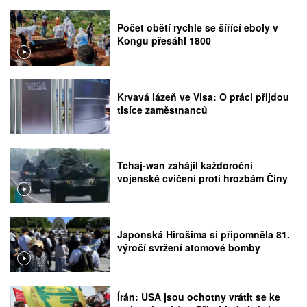
Počet obětí rychle se šířící eboly v
Kongu přesáhl 1800
Krvavá lázeň ve Visa: O práci přijdou
tisíce zaměstnanců
Tchaj-wan zahájil každoroční
vojenské cvičení proti hrozbám Číny
Japonská Hirošima si připomněla 81.
výročí svržení atomové bomby
Írán: USA jsou ochotny vrátit se ke