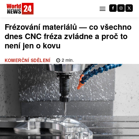
Frézování materiálů — co všechno
dnes CNC fréza zvládne a proč to
není jen o kovu
2
min.
KOMERČNÍ SDĚLENÍ