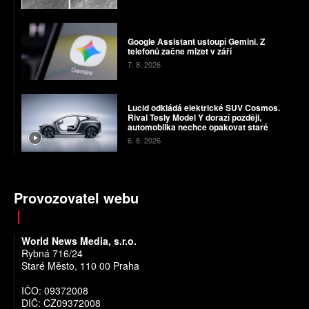
Google Assistant ustoupí Gemini. Z
telefonů začne mizet v září
7. 8. 2026
Lucid odkládá elektrické SUV Cosmos.
Rival Tesly Model Y dorazí později,
automobilka nechce opakovat staré
chyby
6. 8. 2026
Provozovatel webu
World News Media, s.r.o.
Rybná 716/24
Staré Město, 110 00 Praha
IČO: 09372008
DIČ: CZ09372008