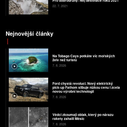
Pro dobrodruhy: Nej destinace roku 2021
22. 7. 2021
Nejnovější články
Na Tobago Cays potkáte víc mořských
želv než turistů
7. 8. 2026
Ford chystá revoluci. Nový elektrický
pick-up Fathom slibuje nízkou cenu i zcela
novou výrobní technologii
7. 8. 2026
Vědci zkoumají oblak, který po nárazu
rakety zahalil Měsíc
7. 8. 2026