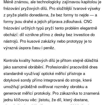
Méně známou, ale technologicky zajímavou kapitolou je
frézování pryžových dílů. Pro složitější tvarové výseky
z pryže platilo donedávna, že bez formy to nejde — a
formy jsou drahé a jejich příprava zdlouhavá. CNC
frézování určitých typů pryží tento problém elegantně
obchází: díl vznikne přímo z desky bez investice do
nástrojů. Pro kusové zakázky nebo prototypy je to
výrazná úspora času i peněz.
Kontrola kvality hotových dílů je přitom stejně důležitá
jako samotné obrábění. Profesionální pracoviště dnes
standardně využívají optické měřicí přístroje a
dotykové sondy přímo integrované do stroje, které
umožňují průběžně ověřovat rozměry obrobku a
generovat měřicí protokoly. Pro zákazníka to znamená
jednu klíčovou věc: jistotu, že díl, který dostane,