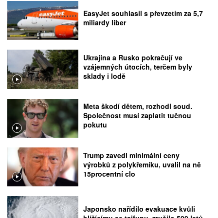
EasyJet souhlasil s převzetím za 5,7
miliardy liber
Ukrajina a Rusko pokračují ve
vzájemných útocích, terčem byly
sklady i lodě
Meta škodí dětem, rozhodl soud.
Společnost musí zaplatit tučnou
pokutu
Trump zavedl minimální ceny
výrobků z polykřemíku, uvalil na ně
15procentní clo
Japonsko nařídilo evakuace kvůli
blížícímu se tajfunu, zrušilo 500 letů