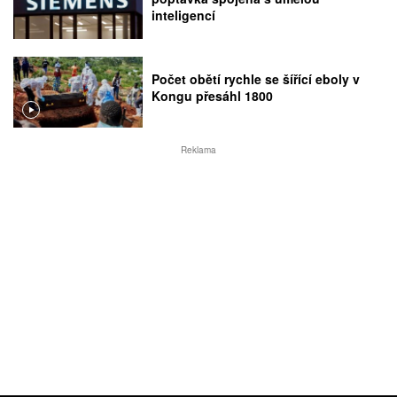
inteligencí
Počet obětí rychle se šířící eboly v
Kongu přesáhl 1800
Reklama