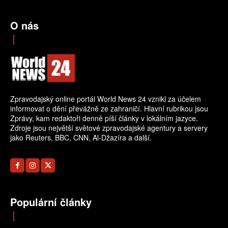
O nás
Zpravodajský online portál World News 24 vznikl za účelem
informovat o dění převážně ze zahraničí. Hlavní rubrikou jsou
Zprávy, kam redaktoři denně píší články v lokálním jazyce.
Zdroje jsou největší světové zpravodajské agentury a servery
jako Reuters, BBC, CNN, Al-Džazíra a další.
Populární články