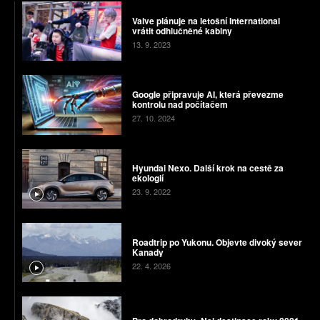
Valve plánuje na letošní International
vrátit odhlučněné kabiny
13. 9. 2023
Google připravuje AI, která převezme
kontrolu nad počítačem
27. 10. 2024
Hyundai Nexo. Další krok na cestě za
ekologií
23. 9. 2022
Roadtrip po Yukonu. Objevte divoký sever
Kanady
22. 4. 2026