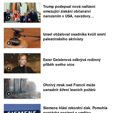
Trump podepsal nová nařízení
omezující získání občanství
narozením v USA, navzdory
rozhodnutí Nejvyššího soudu
Izrael obžaloval osadníka kvůli smrti
palestinského aktivisty
Ester Geislerová odkrývá rodinný
příběh svého otce
Ohnivý mrak nad Francií může
usnadnit šíření lesních požárů
Siemens hlásí rekordní zisk. Pomohla
poptávka spojená s umělou