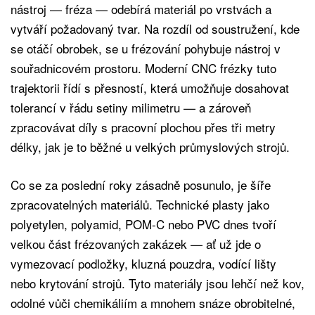
nástroj — fréza — odebírá materiál po vrstvách a
vytváří požadovaný tvar. Na rozdíl od soustružení, kde
se otáčí obrobek, se u frézování pohybuje nástroj v
souřadnicovém prostoru. Moderní CNC frézky tuto
trajektorii řídí s přesností, která umožňuje dosahovat
tolerancí v řádu setiny milimetru — a zároveň
zpracovávat díly s pracovní plochou přes tři metry
délky, jak je to běžné u velkých průmyslových strojů.
Co se za poslední roky zásadně posunulo, je šíře
zpracovatelných materiálů. Technické plasty jako
polyetylen, polyamid, POM-C nebo PVC dnes tvoří
velkou část frézovaných zakázek — ať už jde o
vymezovací podložky, kluzná pouzdra, vodící lišty
nebo krytování strojů. Tyto materiály jsou lehčí než kov,
odolné vůči chemikáliím a mnohem snáze obrobitelné,