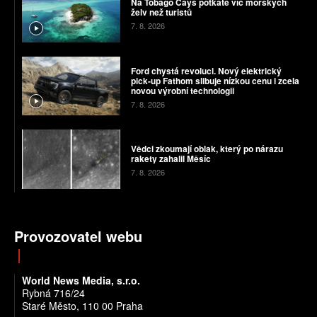
Na Tobago Cays potkáte víc mořských
želv než turistů
7. 8. 2026
Ford chystá revoluci. Nový elektrický
pick-up Fathom slibuje nízkou cenu i zcela
novou výrobní technologii
7. 8. 2026
Vědci zkoumají oblak, který po nárazu
rakety zahalil Měsíc
7. 8. 2026
Provozovatel webu
World News Media, s.r.o.
Rybná 716/24
Staré Město, 110 00 Praha