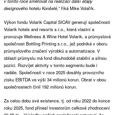
v tomto roce směřovat na realizaci další etapy
říká Mike Volařík.
designového hotelu Konšelé,“
Výkon fondu Volarik Capital SICAV generují společnosti
Volarik hotels and resorts s.r.o., která vlastní a
provozuje Wellness & Wine Hotel Volarik, a průmyslová
společnost Bottling Printing s.r.o., jež podniká v oboru
průmyslového značení výrobků a automatizace. V
oblasti průmyslu má fond dlouhodobě stabilní a silnou
pozici. Rozvíjet aktivity v tomto segmentu bude i
nadále. Společnosti v roce 2025 dosáhly provozního
zisku EBITDA ve výši 34 milionů korun. Obrat v obou
společnostech činil 192 milionů korun.
Za celou dobu své existence, tj. od roku 2022 do konce
roku 2025, fond přinesl investorům celkové zhodnocení
26,85 %.
„Výsledky našich společností potvrzují, že