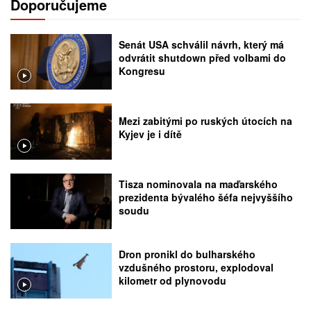
Doporučujeme
Senát USA schválil návrh, který má
odvrátit shutdown před volbami do
Kongresu
Mezi zabitými po ruských útocích na
Kyjev je i dítě
Tisza nominovala na maďarského
prezidenta bývalého šéfa nejvyššího
soudu
Dron pronikl do bulharského
vzdušného prostoru, explodoval
kilometr od plynovodu