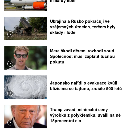
miliardy liber
Ukrajina a Rusko pokračují ve
vzájemných útocích, terčem byly
sklady i lodě
Meta škodí dětem, rozhodl soud.
Společnost musí zaplatit tučnou
pokutu
Japonsko nařídilo evakuace kvůli
blížícímu se tajfunu, zrušilo 500 letů
Trump zavedl minimální ceny
výrobků z polykřemíku, uvalil na ně
15procentní clo