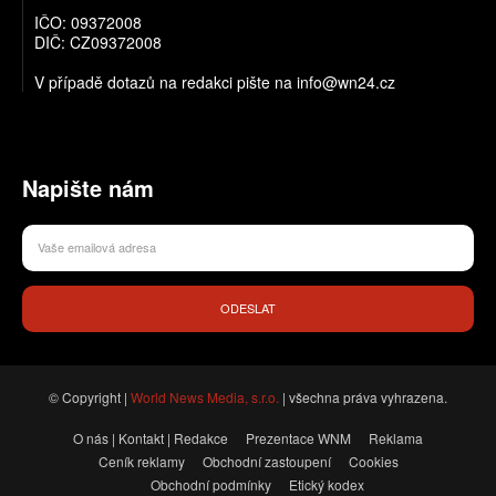
IČO: 09372008
DIČ: CZ09372008
V případě dotazů na redakci pište na info@wn24.cz
Napište nám
ODESLAT
© Copyright |
World News Media, s.r.o.
| všechna práva vyhrazena.
O nás | Kontakt | Redakce
Prezentace WNM
Reklama
Ceník reklamy
Obchodní zastoupení
Cookies
Obchodní podmínky
Etický kodex