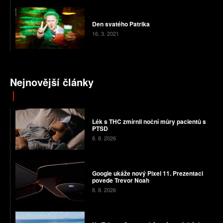
Den svatého Patrika
16. 3. 2021
Nejnovější články
Lék s THC zmírnil noční můry pacientů s
PTSD
8. 8. 2026
Google ukáže nový Pixel 11. Prezentaci
povede Trevor Noah
8. 8. 2026