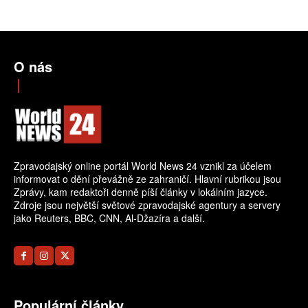
O nás
Zpravodajský online portál World News 24 vznikl za účelem
informovat o dění převážně ze zahraničí. Hlavní rubrikou jsou
Zprávy, kam redaktoři denně píší články v lokálním jazyce.
Zdroje jsou největší světové zpravodajské agentury a servery
jako Reuters, BBC, CNN, Al-Džazíra a další.
Populární články