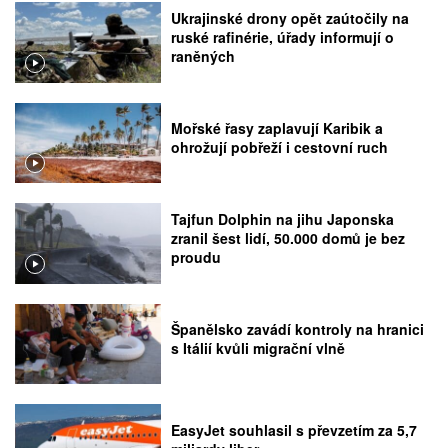
Ukrajinské drony opět zaútočily na
ruské rafinérie, úřady informují o
raněných
Mořské řasy zaplavují Karibik a
ohrožují pobřeží i cestovní ruch
Tajfun Dolphin na jihu Japonska
zranil šest lidí, 50.000 domů je bez
proudu
Španělsko zavádí kontroly na hranici
s Itálií kvůli migrační vlně
EasyJet souhlasil s převzetím za 5,7