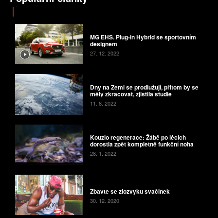
MG EHS. Plug-in Hybrid se sportovním
designem
27. 12. 2022
Dny na Zemi se prodlužují, přitom by se
měly zkracovat, zjistila studie
11. 8. 2022
Kouzlo regenerace: Žábě po lécích
dorostla zpět kompletně funkční noha
28. 1. 2022
Zbavte se zlozvyku svačinek
30. 12. 2020