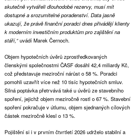
skutečně vytvářeli dlouhodobé rezervy, musí mít
dostupné a srozumitelné poradenství. Data jasně
ukazují, že právě finanční poradci dnes přivádějí klienty
k moderním investičním produktům pro zajištění na
uvádí Marek Černoch.
stáří,“
Objem hypotečních úvěrů zprostředkovaných
členskými společnostmi ČASF dosáhl 42,4 miliardy Kč,
což představuje meziroční nárůst o 58 %. Poradci
pomohli uzavřít více než 10 tisíc hypotečních smluv.
Silná poptávka přetrvává také u úvěrů ze stavebního
spoření, jejichž objem meziročně rostl o 67 %. Stavební
spoření pokračuje v útlumu, objem sjednaných cílových
částek meziročně klesl o 13 %.
Pojištění si i v prvním čtvrtletí 2026 udrželo stabilní a