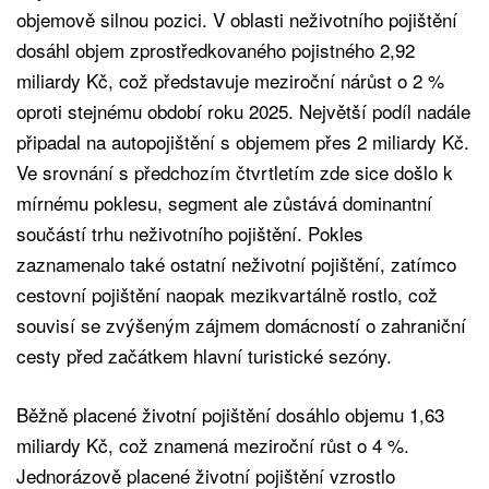
objemově silnou pozici. V oblasti neživotního pojištění
dosáhl objem zprostředkovaného pojistného 2,92
miliardy Kč, což představuje meziroční nárůst o 2 %
oproti stejnému období roku 2025. Největší podíl nadále
připadal na autopojištění s objemem přes 2 miliardy Kč.
Ve srovnání s předchozím čtvrtletím zde sice došlo k
mírnému poklesu, segment ale zůstává dominantní
součástí trhu neživotního pojištění. Pokles
zaznamenalo také ostatní neživotní pojištění, zatímco
cestovní pojištění naopak mezikvartálně rostlo, což
souvisí se zvýšeným zájmem domácností o zahraniční
cesty před začátkem hlavní turistické sezóny.
Běžně placené životní pojištění dosáhlo objemu 1,63
miliardy Kč, což znamená meziroční růst o 4 %.
Jednorázově placené životní pojištění vzrostlo