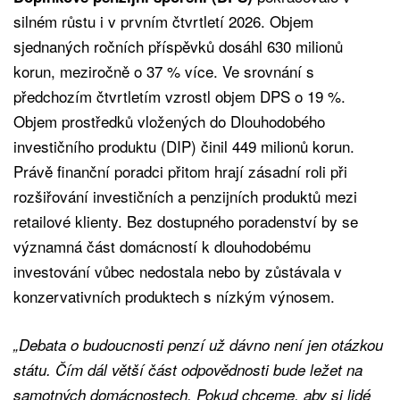
silném růstu i v prvním čtvrtletí 2026. Objem
sjednaných ročních příspěvků dosáhl 630 milionů
korun, meziročně o 37 % více. Ve srovnání s
předchozím čtvrtletím vzrostl objem DPS o 19 %.
Objem prostředků vložených do Dlouhodobého
investičního produktu (DIP) činil 449 milionů korun.
Právě finanční poradci přitom hrají zásadní roli při
rozšiřování investičních a penzijních produktů mezi
retailové klienty. Bez dostupného poradenství by se
významná část domácností k dlouhodobému
investování vůbec nedostala nebo by zůstávala v
konzervativních produktech s nízkým výnosem.
„Debata o budoucnosti penzí už dávno není jen otázkou
státu. Čím dál větší část odpovědnosti bude ležet na
samotných domácnostech. Pokud chceme, aby si lidé