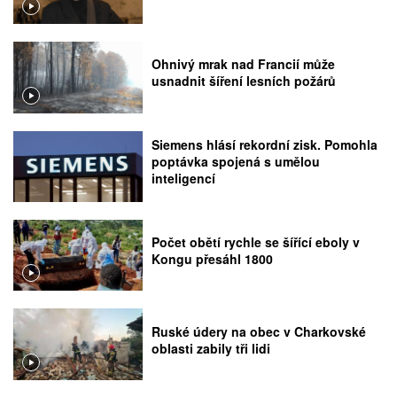
Ohnivý mrak nad Francií může
usnadnit šíření lesních požárů
Siemens hlásí rekordní zisk. Pomohla
poptávka spojená s umělou
inteligencí
Počet obětí rychle se šířící eboly v
Kongu přesáhl 1800
Ruské údery na obec v Charkovské
oblasti zabily tři lidi