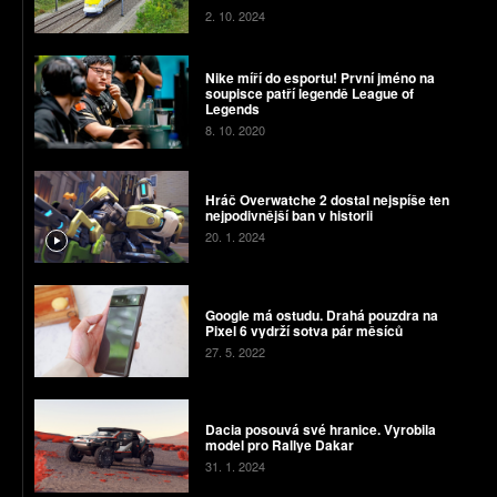
2. 10. 2024
Nike míří do esportu! První jméno na
soupisce patří legendě League of
Legends
8. 10. 2020
Hráč Overwatche 2 dostal nejspíše ten
nejpodivnější ban v historii
20. 1. 2024
Google má ostudu. Drahá pouzdra na
Pixel 6 vydrží sotva pár měsíců
27. 5. 2022
Dacia posouvá své hranice. Vyrobila
model pro Rallye Dakar
31. 1. 2024