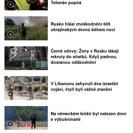
Teherán popírá
Rusko hlásí zneškodnění 605
ukrajinských dronů během noci
Černé vdovy: Ženy v Rusku lákají
rekruty do sňatků. Když padnou,
dostanou odškodnění
V Libanonu zahynuli dva izraelští
vojáci, čtyři byli vážně zraněni
Na německém letišti byl nalezen dron
s výbušninami