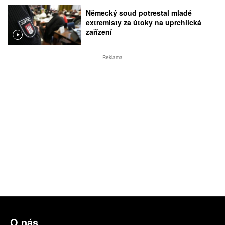
Německý soud potrestal mladé
extremisty za útoky na uprchlická
zařízení
Reklama
O nás