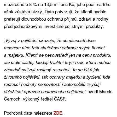
meziročně o 8 % na 13,5 milionu Kč, jeho podíl na trhu
však zůstává nízký. Data potvrzují, že klienti nadále
preferují dlouhodobou ochranu příjmů, zdraví a rodiny
před jednorázovými investičně pojistnými produkty.
„Vývoj v pojištění ukazuje, že domácnosti dnes
mnohem více řeší skutečnou ochranu svých financí
a majetku. Klienti se nesoustředí jen na cenu produktu,
ale stále častěji hledají kvalitní krytí rizik, která mohou
zásadně ovlivnit rodinný rozpočet. To se týká jak
životního pojištění, tak ochrany majetku a bydlení, kde
rostoucí hodnoty nemovitostí i automobilů zvyšují
uvedl Marek
důležitost správně nastaveného pojištění,“
Černoch, výkonný ředitel ČASF.
Podrobná data naleznete
.
ZDE