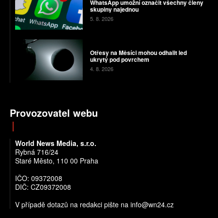
WhatsApp umožní označit všechny členy
skupiny najednou
5. 8. 2026
Otřesy na Měsíci mohou odhalit led
ukrytý pod povrchem
4. 8. 2026
Provozovatel webu
World News Media, s.r.o.
Rybná 716/24
Staré Město, 110 00 Praha
IČO: 09372008
DIČ: CZ09372008
V případě dotazů na redakci pište na info@wn24.cz