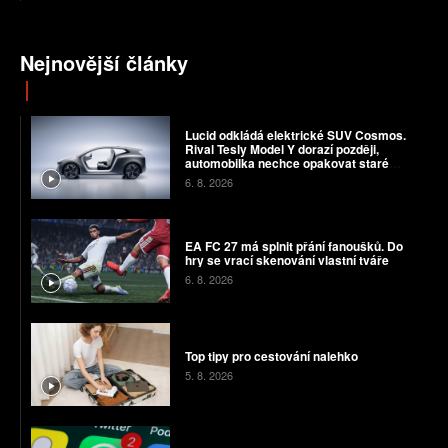
Nejnovější články
Lucid odkládá elektrické SUV Cosmos.
Rival Tesly Model Y dorazí později,
automobilka nechce opakovat staré
chyby
6. 8. 2026
EA FC 27 má splnit přání fanoušků. Do
hry se vrací skenování vlastní tváře
6. 8. 2026
Top tipy pro cestování nalehko
5. 8. 2026