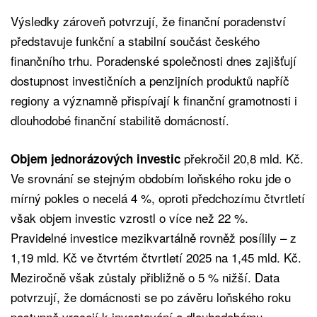
Výsledky zároveň potvrzují, že finanční poradenství
představuje funkční a stabilní součást českého
finančního trhu. Poradenské společnosti dnes zajišťují
dostupnost investičních a penzijních produktů napříč
regiony a významně přispívají k finanční gramotnosti i
dlouhodobé finanční stabilitě domácností.
překročil 20,8 mld. Kč.
Objem jednorázových investic
Ve srovnání se stejným obdobím loňského roku jde o
mírný pokles o necelá 4 %, oproti předchozímu čtvrtletí
však objem investic vzrostl o více než 22 %.
Pravidelné investice mezikvartálně rovněž posílily – z
1,19 mld. Kč ve čtvrtém čtvrtletí 2025 na 1,45 mld. Kč.
Meziročně však zůstaly přibližně o 5 % nižší. Data
potvrzují, že domácnosti se po závěru loňského roku
postupně vracejí k investování a dlouhodobému