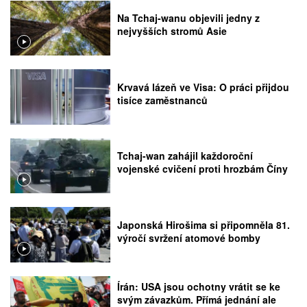
Na Tchaj-wanu objevili jedny z
nejvyšších stromů Asie
Krvavá lázeň ve Visa: O práci přijdou
tisíce zaměstnanců
Tchaj-wan zahájil každoroční
vojenské cvičení proti hrozbám Číny
Japonská Hirošima si připomněla 81.
výročí svržení atomové bomby
Írán: USA jsou ochotny vrátit se ke
svým závazkům. Přímá jednání ale