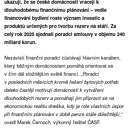
ukazují, že se české domácnosti vracejí k
dlouhodobému finančnímu plánování – vedle
financování bydlení roste význam investic a
produktů určených pro tvorbu rezerv na stáří. Za
celý rok 2025 sjednali poradci smlouvy v objemu 240
miliard korun.
Nezávislí finanční poradci zůstávají hlavním kanálem,
který běžným domácnostem pomáhá orientovat se
v čím dál složitějším světě financí.
„Poradci
v posledních měsících kromě řešení bytových potřeb
daleko častěji motivují domácnosti k vytváření
dlouhodobých rezerv a pomáhají jim připravit se na
ekonomickou realitu dneška, kdy je role vlastních úspor
při finančním plánování v době penze stále důležitější,“
uvedl Marek Černoch, výkonný ředitel ČASF.