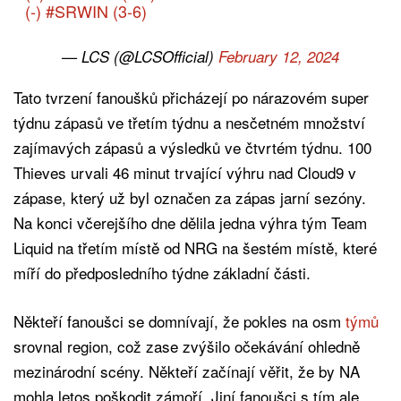
(-)
#SRWIN
(3-6)
— LCS (@LCSOfficial)
February 12, 2024
Tato tvrzení fanoušků přicházejí po nárazovém super
týdnu zápasů ve třetím týdnu a nesčetném množství
zajímavých zápasů a výsledků ve čtvrtém týdnu. 100
Thieves urvali 46 minut trvající výhru nad Cloud9 v
zápase, který už byl označen za zápas jarní sezóny.
Na konci včerejšího dne dělila jedna výhra tým Team
Liquid na třetím místě od NRG na šestém místě, které
míří do předposledního týdne základní části.
Někteří fanoušci se domnívají, že pokles na osm
týmů
srovnal region, což zase zvýšilo očekávání ohledně
mezinárodní scény. Někteří začínají věřit, že by NA
mohla letos poškodit zámoří. Jiní fanoušci s tím ale