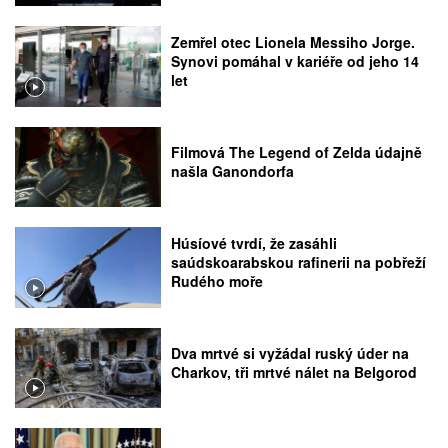
Zemřel otec Lionela Messiho Jorge.
Synovi pomáhal v kariéře od jeho 14
let
Filmová The Legend of Zelda údajně
našla Ganondorfa
Húsíové tvrdí, že zasáhli
saúdskoarabskou rafinerii na pobřeží
Rudého moře
Dva mrtvé si vyžádal ruský úder na
Charkov, tři mrtvé nálet na Belgorod