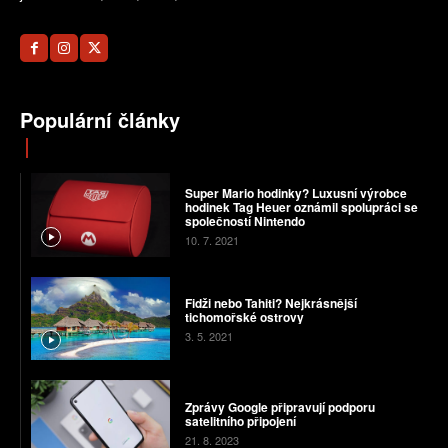
Populární články
Super Mario hodinky? Luxusní výrobce
hodinek Tag Heuer oznámil spolupráci se
společností Nintendo
10. 7. 2021
Fidži nebo Tahiti? Nejkrásnější
tichomořské ostrovy
3. 5. 2021
Zprávy Google připravují podporu
satelitního připojení
21. 8. 2023