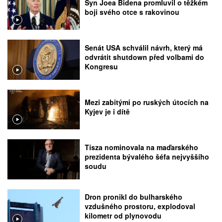
Syn Joea Bidena promluvil o těžkém
boji svého otce s rakovinou
Senát USA schválil návrh, který má
odvrátit shutdown před volbami do
Kongresu
Mezi zabitými po ruských útocích na
Kyjev je i dítě
Tisza nominovala na maďarského
prezidenta bývalého šéfa nejvyššího
soudu
Dron pronikl do bulharského
vzdušného prostoru, explodoval
kilometr od plynovodu