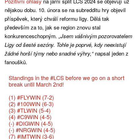
Pozitivní ohlasy
na jarní split LCS 2024 se objevují už
nějakou dobu. 10. února se na subredditu hry objevil
příspěvek, který chválí reformu ligy. Dělá tak
především za to, jak se region znovu stal
konkurenceschopným.
„Jsem vášnivým pozorovatelem
Ligy od šesté sezóny. Tohle je poprvé, kdy neexistují
napsal jeden z
žádné horší týmy nebo snadné výhry,“
fanoušků.
Standings in the
#LCS
before we go on a short
break until March 2nd!
(1)
#FLYWIN
(7-2)
(2)
#100WIN
(6-3)
(3)
#TLWIN
(5-4)
(4)
#C9WIN
(4-5)
(-)
#DIGWIN
(4-5)
(-)
#NRGWIN
(4-5)
(7)
#IMTWIN
(3-6)