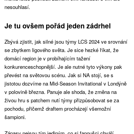
nesouhlasí.
Je tu ovšem pořád jeden zádrhel
Zbývá zjistit, jak silné jsou týmy LCS 2024 ve srovnání
se zbytkem ligového světa. Je sice hezké říkat, že
domácí region je v probíhajícím tažení
konkurenceschopnější. Je ale nutné tyto výkony pak
převést na světovou scénu. Jak si NA stojí, se s
jistotou dozvíme na Mid-Season Invitational v Londýně
v polovině března. Panuje ale shoda, že změna na
živou hru s patchem nutí týmy přizpůsobovat se za
pochodu, přičemž draftem procházejí všemožní
šampioni.
Zápasy nejsou tím jediným, co si fanoušci chválí.