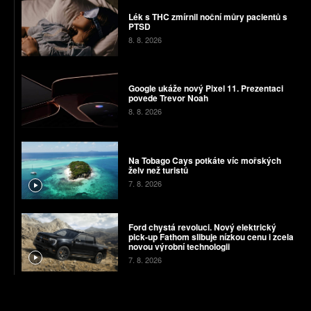
Lék s THC zmírnil noční můry pacientů s
PTSD
8. 8. 2026
Google ukáže nový Pixel 11. Prezentaci
povede Trevor Noah
8. 8. 2026
Na Tobago Cays potkáte víc mořských
želv než turistů
7. 8. 2026
Ford chystá revoluci. Nový elektrický
pick-up Fathom slibuje nízkou cenu i zcela
novou výrobní technologii
7. 8. 2026