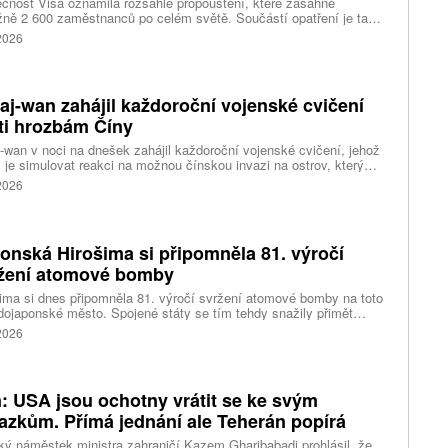
čnost Visa oznámila rozsáhlé propouštění, které zasáhne
ižně 2 600 zaměstnanců po celém světě. Součástí opatření je také
ní 320 pracovních míst v kalifornském Foster City, kde firma
 2026
ozuje významné technologické centrum. Vyplývá to z dokumentů
ožených úřadům státu Kalifornie.
aj-wan zahájil každoroční vojenské cvičení
ti hrozbám Číny
-wan v noci na dnešek zahájil každoroční vojenské cvičení, jehož
 je simulovat reakci na možnou čínskou invazi na ostrov, který
ng pokládá za součást svého území. Desetidenní manévry se
 2026
 konat na různých místech po celém ostrově, informovala
ura AP.
onská Hirošima si připomněla 81. výročí
žení atomové bomby
ima si dnes připomněla 81. výročí svržení atomové bomby na toto
ojaponské město. Spojené státy se tím tehdy snažily přimět
sko ke kapitulaci na konci druhé světové války. Starosta města
 2026
i Macui při této příležitosti kritizoval světové velmoci za vedení
 a vyzval je, aby přestaly ospravedlňovat držení jaderných zbraní
odstrašující prostředek, napsala agentura AP.
n: USA jsou ochotny vrátit se ke svým
azkům. Přímá jednání ale Teherán popírá
ký náměstek ministra zahraničí Kazem Gharibabadi prohlásil, že