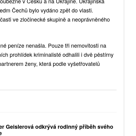
 souběžně v Česku a na Ukrajině. Ukrajinská
 sedm Čechů bylo vydáno zpět do vlasti.
 účasti ve zločinecké skupině a neoprávněného
né peníze nenašla. Pouze tři nemovitosti na
 prohlídek kriminalisté odhalili i dvě pěstírny
partnerem ženy, která podle vyšetřovatelů
er Geislerová odkrývá rodinný příběh svého
e