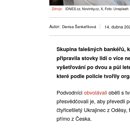
Zdroje:
iDNES.cz, Novinky.cz, X, Foto: Unsplash
Autor:
Denisa Šenkeříková
14. dubna 20
Skupina falešných bankéřů, k
připravila stovky lidí o více 
vyšetřování po dvou a půl let
které podle policie tvořily o
Podvodníci
obvolávali
oběti s t
přesvědčovali je, aby převedli 
čtyřicetiletý Ukrajinec z Oděsy,
přímo z Česka.