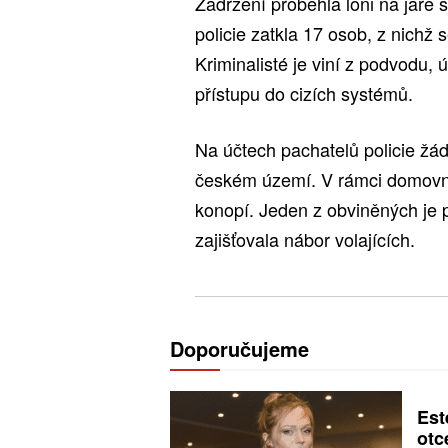
Zadržení proběhla loni na jaře
policie zatkla 17 osob, z nichž
Kriminalisté je viní z podvodu,
přístupu do cizích systémů.
Na účtech pachatelů policie žád
českém území. V rámci domovních
konopí. Jeden z obviněných je 
zajišťovala nábor volajících.
Doporučujeme
Est
otc