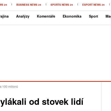
WS 24
BUSINESS NEWS 24
SPORTS NEWS 24
ESPORT NEWS 24
ajina
Analýzy
Komentáře
Ekonomika
Sport
Ma
es 100 milionů
ylákali od stovek lidí