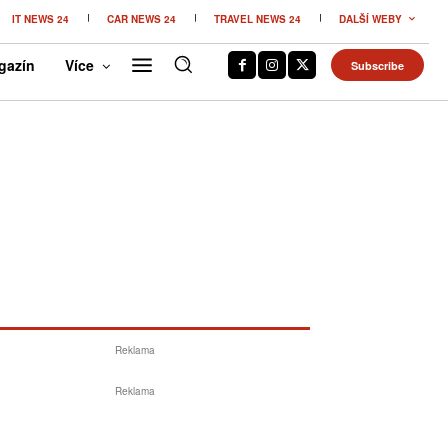
IT NEWS 24
CAR NEWS 24
TRAVEL NEWS 24
DALŠÍ WEBY
gazín
Více
Subscribe
Reklama
Reklama