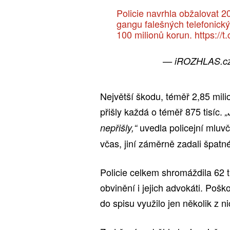
Policie navrhla obžalovat 
gangu falešných telefonick
100 milionů korun.
https:/
— iROZHLAS.c
Největší škodu, téměř 2,85 mil
přišly každá o téměř 875 tisíc.
„
uvedla policejní mluvč
nepřišly,“
včas, jiní záměrně zadali špatné
Policie celkem shromáždila 62 
obvinění i jejich advokáti. Poš
do spisu využilo jen několik z ni