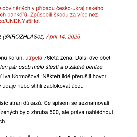
20 obviněných v případu česko-ukrajinského
ých bankéřů. Způsobili škodu za více než
/t.co/UNDNYs5Hot
z (@iROZHLAScz)
April 14, 2025
ionu korun,
utrpěla
76letá žena. Další dvě oběti
Jen pár osob mělo štěstí a o žádné peníze
í Iva Kormošová. Někteří lidé přerušili hovor
 údaje nebo stihli zablokovat účet.
tisíc stran důkazů. Se spisem se seznamovali
kozených bylo zhruba 500, ale práva nahlédnout
ch.