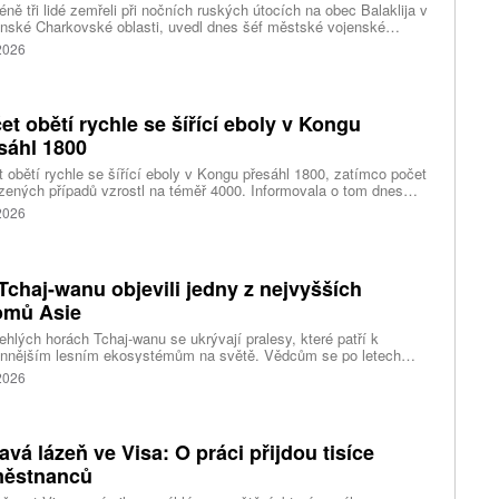
ně tři lidé zemřeli při nočních ruských útocích na obec Balaklija v
inské Charkovské oblasti, uvedl dnes šéf městské vojenské
y Vitalij Karabanov. Ukrajinské letectvo ráno oznámilo, že Rusko
 2026
i útočilo na Ukrajinu čtyřmi střelami a 101 bezpilotními letouny,
mž obrana zneškodnila 66 dronů. Informuje také o zásazích 18
 neupřesněných míst 29 ruskými drony a jednou střelou.
et obětí rychle se šířící eboly v Kongu
sáhl 1800
 obětí rychle se šířící eboly v Kongu přesáhl 1800, zatímco počet
zených případů vzrostl na téměř 4000. Informovala o tom dnes
tura Reuters s odkazem na konžské úřady.
 2026
Tchaj-wanu objevili jedny z nejvyšších
omů Asie
ehlých horách Tchaj-wanu se ukrývají pralesy, které patří k
ennějším lesním ekosystémům na světě. Vědcům se po letech
ného pátrání podařilo objevit jedli tchajwanskou vysokou 84,1
 2026
, která je dnes považována za nejvyšší známý strom ve
dní Asii. Výzkum zároveň odhalil rozsáhlé porosty obřích stromů
ořádnou schopností ukládat uhlík.
avá lázeň ve Visa: O práci přijdou tisíce
ěstnanců