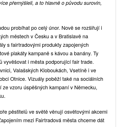
ce přemýšleli, a to hlavně o původu surovin,
ou probíhat po celý únor. Nově se rozšiřují i
ých městech v Česku a v Bratislavě na
ály s fairtradovými produkty zapojených
ětové plakáty kampaně s kávou a banány. Ty
vyvěšovat i města podporující fair trade.
vnici, Valašských Kloboukách, Vsetíně i ve
obci Otnice. Vizuály poběží také na sociálních
ází ze vzoru úspěšných kampaní v Německu,
ku.
oře pěstitelů ve světě věnují osvětovými akcemi
 „Zapojením mezi Fairtradová města chceme dát