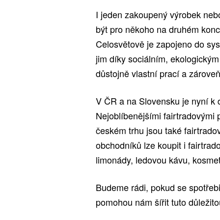
I jeden zakoupený výrobek neb
být pro někoho na druhém konci 
Celosvětově je zapojeno do syst
jim díky sociálním, ekologick
důstojně vlastní prací a zároveň
V ČR a na Slovensku je nyní k 
Nejoblíbenějšími fairtradovými
českém trhu jsou také fairtradov
obchodníků lze koupit i fairtra
limonády, ledovou kávu, kosmet
Budeme rádi, pokud se spotřebi
pomohou nám šířit tuto důležit