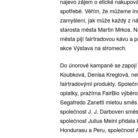
najevo zájem o etické nakupov
spotřebě. Věřím, že můžeme insp
zamyšlení, jak může každý z ná
starosta města Martin Mrkos. Na
města pijí fairtradovou kávu a 
akce Výstava na stromech.
Do únorové kampaně se zapojí ta
Koubková, Denisa Kreglová, nebo
fairtradovými produkty. Společ
oplatky, pražírna FairBio výbě
Segafredo Zanetti mletou směs
společnost J. J. Darboven směs 
společnost Julius Meinl přidal
Hondurasu a Peru, společnost Ac