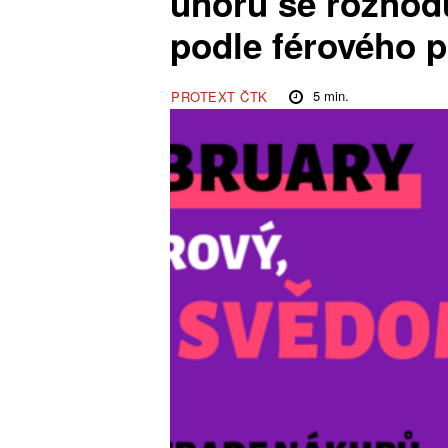
únoru se rozhod
podle férového 
5
min.
PROTEXT ČTK