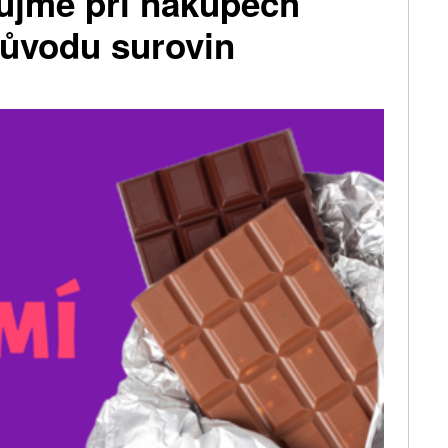
ujme při nákupech
původu surovin