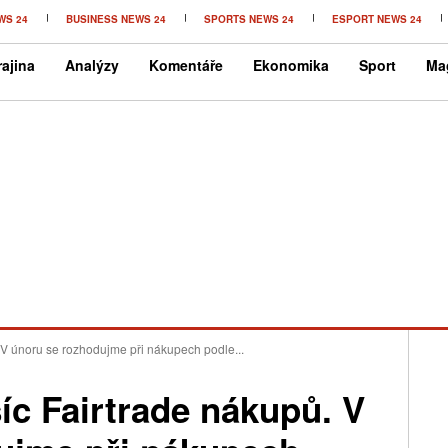
WS 24
BUSINESS NEWS 24
SPORTS NEWS 24
ESPORT NEWS 24
ajina
Analýzy
Komentáře
Ekonomika
Sport
Ma
 V únoru se rozhodujme při nákupech podle...
íc Fairtrade nákupů. V