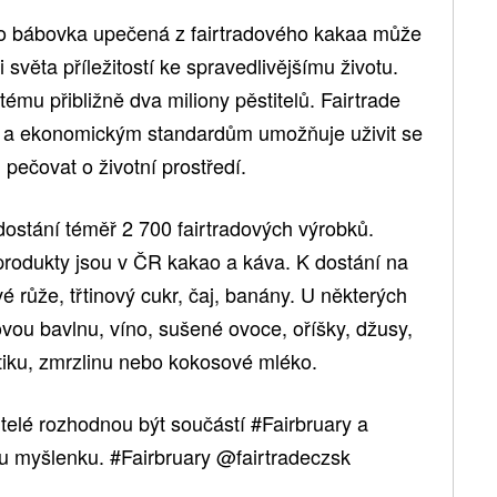
o bábovka upečená z fairtradového kakaa může
světa příležitostí ke spravedlivějšímu životu.
ému přibližně dva miliony pěstitelů. Fairtrade
ým a ekonomickým standardům umožňuje uživit se
 pečovat o životní prostředí.
dostání téměř 2 700 fairtradových výrobků.
 produkty jsou v ČR kakao a káva. K dostání na
é růže, třtinový cukr, čaj, banány. U některých
dovou bavlnu, víno, sušené ovoce, oříšky, džusy,
iku, zmrzlinu nebo kokosové mléko.
telé rozhodnou být součástí #Fairbruary a
ou myšlenku. #Fairbruary @fairtradeczsk