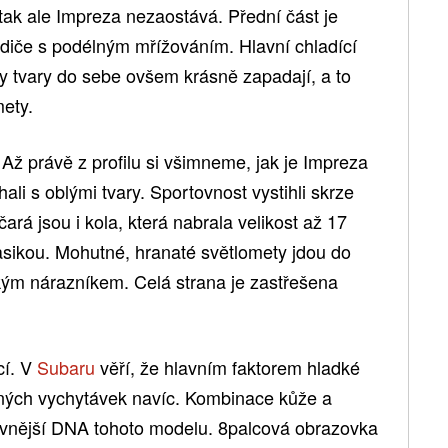
i tak ale Impreza nezaostává. Přední část je
iče s podélným mřížováním. Hlavní chladící
ny tvary do sebe ovšem krásně zapadají, a to
mety.
Až právě z profilu si všimneme, jak je Impreza
li s oblými tvary. Sportovnost vystihli skrze
čará jsou i kola, která nabrala velikost až 17
lasikou. Mohutné, hranaté světlomety jdou do
ikým nárazníkem. Celá strana je zastřešena
cí. V
Subaru
věří, že hlavním faktorem hladké
tečných vychytávek navíc. Kombinace kůže a
ovnější DNA tohoto modelu. 8palcová obrazovka