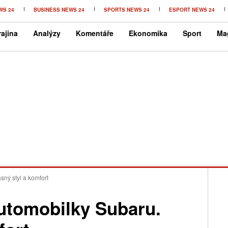
WS 24
BUSINESS NEWS 24
SPORTS NEWS 24
ESPORT NEWS 24
ajina
Analýzy
Komentáře
Ekonomika
Sport
Ma
sný styl a komfort
automobilky Subaru.