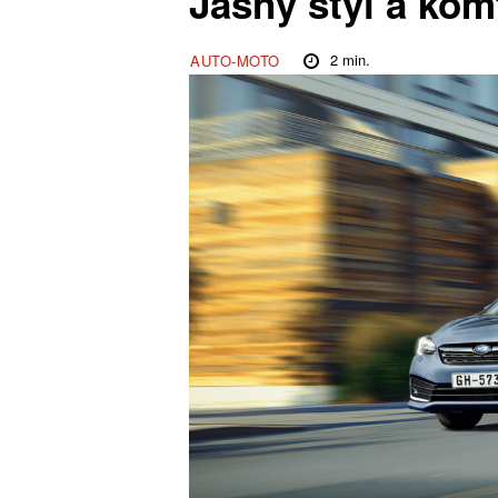
Jasný styl a kom
2
min.
AUTO-MOTO