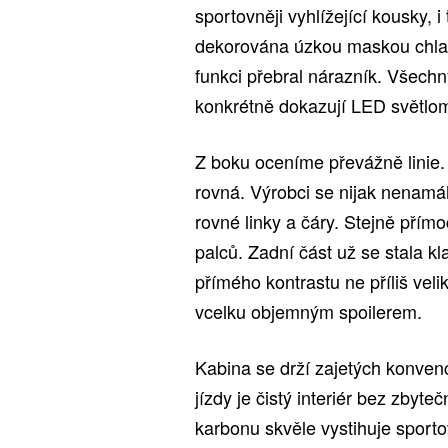
sportovněji vyhlížející kousky, 
dekorována úzkou maskou chlad
funkci přebral nárazník. Všech
konkrétně dokazují LED světlo
Z boku oceníme převážně linie. 
rovná. Výrobci se nijak nenamáha
rovné linky a čáry. Stejně přímo
palců. Zadní část už se stala k
přímého kontrastu ne příliš vel
vcelku objemným spoilerem.
Kabina se drží zajetých konven
jízdy je čistý interiér bez zby
karbonu skvěle vystihuje sport