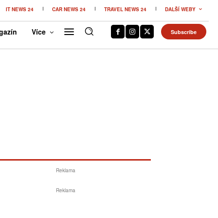
IT NEWS 24
CAR NEWS 24
TRAVEL NEWS 24
DALŠÍ WEBY
gazín
Více
Subscribe
Reklama
Reklama