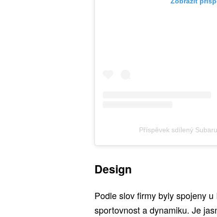
Zobrazit přís
Příspěvek sdílený Subar
Design
Podle slov firmy byly spojeny u
sportovnost a dynamiku. Je jas