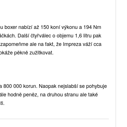
ypu boxer nabízí až 150 koní výkonu a 194 Nm
čkách. Další čtyřválec o objemu 1,6 litru pak
zapomeňme ale na fakt, že Impreza váží cca
dokáže pěkně zužitkovat.
 na 800 000 korun. Naopak nejslabší se pohybuje
ále hodně peněz, na druhou stranu ale také
ti.