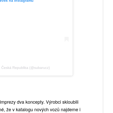
pěvek na Instagramu
u Česká Republika (@subarucz)
 Imprezy dva koncepty. Výrobci skloubili
né, že v katalogu nových vozů najdeme i