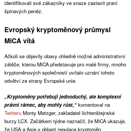
identifikovali své zákazníky ve snaze zastavit praní
špinavých peněz.
Evropský kryptoměnový průmysl
MiCA vítá
Ačkoli se objevily obavy ohledně možné administrativní
zátěže, kterou MiCA představuje pro malé firmy, mnoho
kryptoměnových společností uvítalo uznání tohoto
odvětví ze strany Evropské unie.
„Kryptoměny potřebují jednoduchý, ale komplexní
komentoval na
právní rámec, aby mohly růst,“
Twitteru
Monty Metzger, zakladatel lichtenštejnské
burzy LCX. Začátkem týdne naznačil, že MiCA ukazuje,
že USA a Asie v oblasti regulace kryptoměn