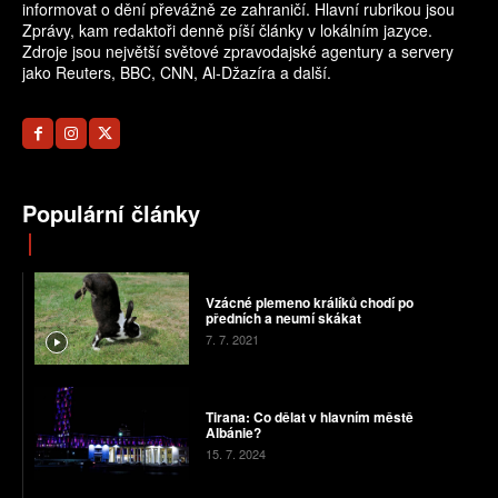
informovat o dění převážně ze zahraničí. Hlavní rubrikou jsou
Zprávy, kam redaktoři denně píší články v lokálním jazyce.
Zdroje jsou největší světové zpravodajské agentury a servery
jako Reuters, BBC, CNN, Al-Džazíra a další.
Populární články
Vzácné plemeno králíků chodí po
předních a neumí skákat
7. 7. 2021
Tirana: Co dělat v hlavním městě
Albánie?
15. 7. 2024