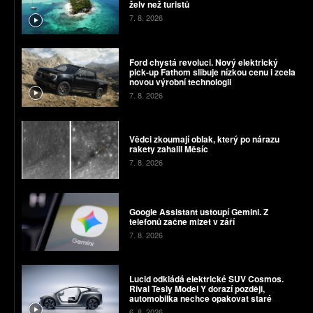
želv než turistů
7. 8. 2026
Ford chystá revoluci. Nový elektrický
pick-up Fathom slibuje nízkou cenu i zcela
novou výrobní technologii
7. 8. 2026
Vědci zkoumají oblak, který po nárazu
rakety zahalil Měsíc
7. 8. 2026
Google Assistant ustoupí Gemini. Z
telefonů začne mizet v září
7. 8. 2026
Lucid odkládá elektrické SUV Cosmos.
Rival Tesly Model Y dorazí později,
automobilka nechce opakovat staré
chyby
6. 8. 2026