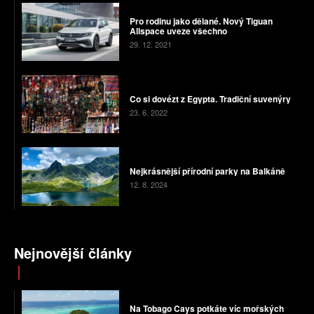
Pro rodinu jako dělané. Nový Tiguan
Allspace uveze všechno
29. 12. 2021
Co si dovézt z Egypta. Tradiční suvenýry
23. 6. 2022
Nejkrásnější přírodní parky na Balkáně
12. 8. 2024
Nejnovější články
Na Tobago Cays potkáte víc mořských