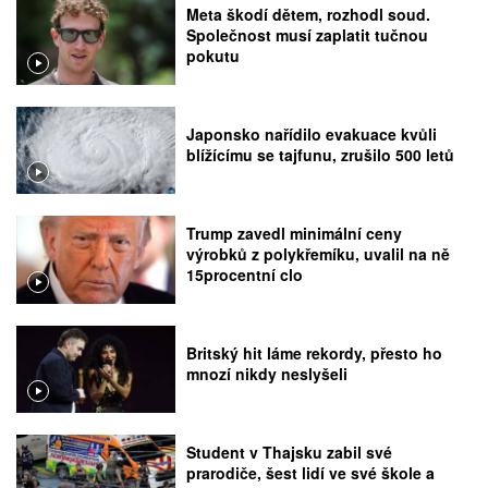
Meta škodí dětem, rozhodl soud.
Společnost musí zaplatit tučnou
pokutu
Japonsko nařídilo evakuace kvůli
blížícímu se tajfunu, zrušilo 500 letů
Trump zavedl minimální ceny
výrobků z polykřemíku, uvalil na ně
15procentní clo
Britský hit láme rekordy, přesto ho
mnozí nikdy neslyšeli
Student v Thajsku zabil své
prarodiče, šest lidí ve své škole a