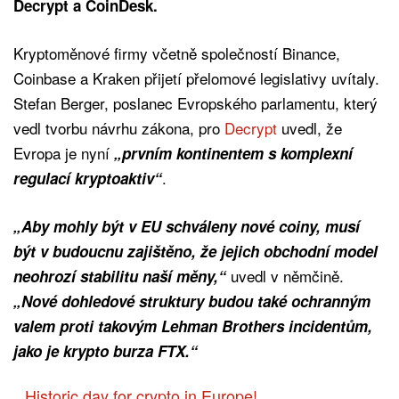
Decrypt a CoinDesk.
Kryptoměnové firmy včetně společností Binance,
Coinbase a Kraken přijetí přelomové legislativy uvítaly.
Stefan Berger, poslanec Evropského parlamentu, který
vedl tvorbu návrhu zákona, pro
Decrypt
uvedl, že
Evropa je nyní
„prvním kontinentem s komplexní
.
regulací kryptoaktiv“
„Aby mohly být v EU schváleny nové coiny, musí
být v budoucnu zajištěno, že jejich obchodní model
uvedl v němčině.
neohrozí stabilitu naší měny,“
„Nové dohledové struktury budou také ochranným
valem proti takovým Lehman Brothers incidentům,
jako je krypto burza FTX.“
Historic day for crypto in Europe!