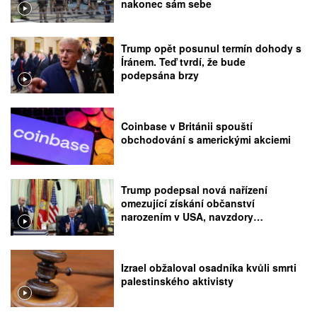
nakonec sám sebe
Trump opět posunul termín dohody s
Íránem. Teď tvrdí, že bude
podepsána brzy
Coinbase v Británii spouští
obchodování s americkými akciemi
Trump podepsal nová nařízení
omezující získání občanství
narozením v USA, navzdory
rozhodnutí Nejvyššího soudu
Izrael obžaloval osadníka kvůli smrti
palestinského aktivisty