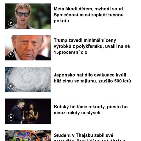
Meta škodí dětem, rozhodl soud.
Společnost musí zaplatit tučnou
pokutu
Trump zavedl minimální ceny
výrobků z polykřemíku, uvalil na ně
15procentní clo
Japonsko nařídilo evakuace kvůli
blížícímu se tajfunu, zrušilo 500 letů
Britský hit láme rekordy, přesto ho
mnozí nikdy neslyšeli
Student v Thajsku zabil své
prarodiče, šest lidí ve své škole a