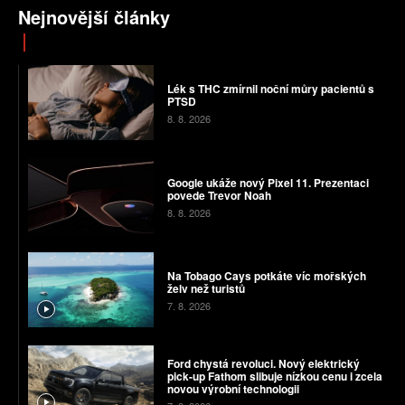
Nejnovější články
Lék s THC zmírnil noční můry pacientů s
PTSD
8. 8. 2026
Google ukáže nový Pixel 11. Prezentaci
povede Trevor Noah
8. 8. 2026
Na Tobago Cays potkáte víc mořských
želv než turistů
7. 8. 2026
Ford chystá revoluci. Nový elektrický
pick-up Fathom slibuje nízkou cenu i zcela
novou výrobní technologii