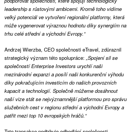
podporovat společnosti, které spojují technologický
leadership s růstovými ambicemi. Kromě toho vidíme
velký potenciál ve vytvoření regionální platformy, která
může vygenerovat výraznou hodnotu díky synergiím na
trhu celé střední a východní Evropy.“
Andrzej Wierzba, CEO společnosti eTravel, zdůraznil
strategický význam této spolupráce:
„Spojení sil se
společností Enterprise Investors urychlí naši
mezinárodní expanzi a posílí naši konkurenční výhodu
díky pokračujícím investicím do našich provozních
kapacit a technologií. Společně můžeme dosáhnout
naší vize stát se nejvýznamnější platformou pro správu
služebních cest v regionu střední a východní Evropy a
patřit mezi top 10 evropských hráčů.“
Tato transakce podtrhuje odhodlání společnosti