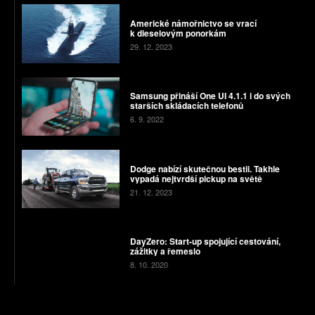
Americké námořnictvo se vrací
k dieselovým ponorkám
29. 12. 2023
Samsung přináší One UI 4.1.1 i do svých
starších skládacích telefonů
6. 9. 2022
Dodge nabízí skutečnou bestii. Takhle
vypadá nejtvrdší pickup na světě
21. 12. 2023
DayZero: Start-up spojující cestování,
zážitky a řemeslo
8. 10. 2020