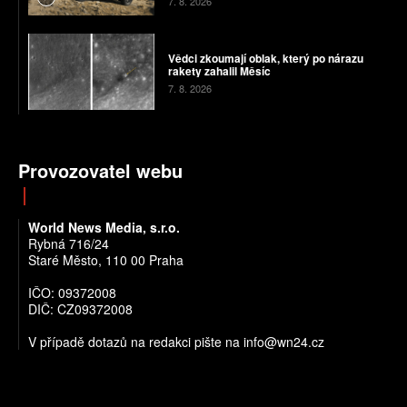
7. 8. 2026
Vědci zkoumají oblak, který po nárazu
rakety zahalil Měsíc
7. 8. 2026
Provozovatel webu
World News Media, s.r.o.
Rybná 716/24
Staré Město, 110 00 Praha
IČO: 09372008
DIČ: CZ09372008
V případě dotazů na redakci pište na info@wn24.cz