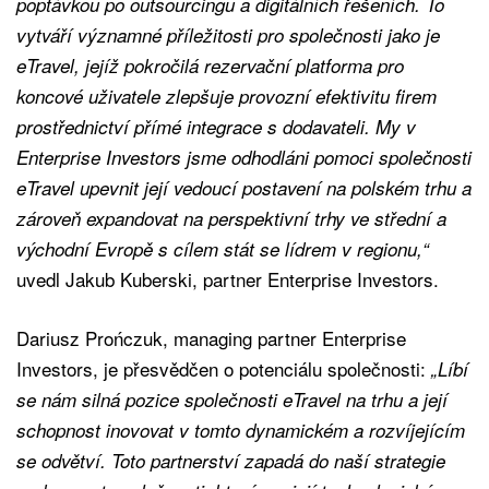
poptávkou po outsourcingu a digitálních řešeních. To
vytváří významné příležitosti pro společnosti jako je
eTravel, jejíž pokročilá rezervační platforma pro
koncové uživatele zlepšuje provozní efektivitu firem
prostřednictví přímé integrace s dodavateli. My v
Enterprise Investors jsme odhodláni pomoci společnosti
eTravel upevnit její vedoucí postavení na polském trhu a
zároveň expandovat na perspektivní trhy ve střední a
východní Evropě s cílem stát se lídrem v regionu,“
uvedl Jakub Kuberski, partner Enterprise Investors.
Dariusz Prończuk, managing partner Enterprise
Investors, je přesvědčen o potenciálu společnosti:
„Líbí
se nám silná pozice společnosti eTravel na trhu a její
schopnost inovovat v tomto dynamickém a rozvíjejícím
se odvětví. Toto partnerství zapadá do naší strategie