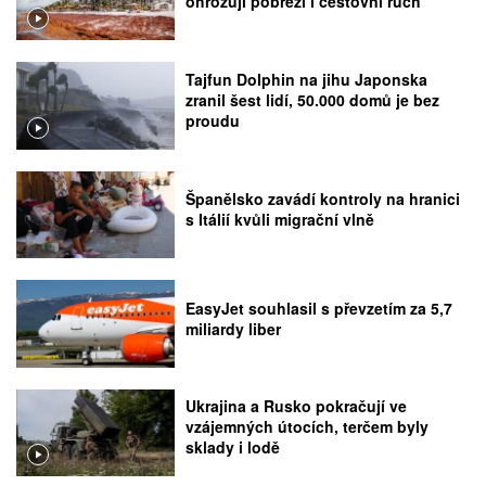
ohrožují pobřeží i cestovní ruch
Tajfun Dolphin na jihu Japonska
zranil šest lidí, 50.000 domů je bez
proudu
Španělsko zavádí kontroly na hranici
s Itálií kvůli migrační vlně
EasyJet souhlasil s převzetím za 5,7
miliardy liber
Ukrajina a Rusko pokračují ve
vzájemných útocích, terčem byly
sklady i lodě