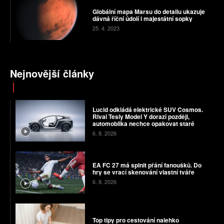
Globální mapa Marsu do detailu ukazuje
dávná říční údolí i majestátní sopky
25. 4. 2023
Nejnovější články
Lucid odkládá elektrické SUV Cosmos.
Rival Tesly Model Y dorazí později,
automobilka nechce opakovat staré
chyby
6. 8. 2026
EA FC 27 má splnit přání fanoušků. Do
hry se vrací skenování vlastní tváře
6. 8. 2026
Top tipy pro cestování nalehko