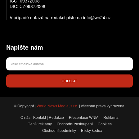
IČO: 09372008
DIČ: CZ09372008
V případě dotazů na redakci pište na info@wn24.cz
Napište nám
ODESLAT
© Copyright |
World News Media, s.r.o.
| všechna práva vyhrazena.
O nás | Kontakt | Redakce
Prezentace WNM
Reklama
Ceník reklamy
Obchodní zastoupení
Cookies
Obchodní podmínky
Etický kodex