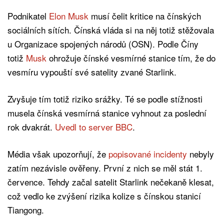
Podnikatel
Elon Musk
musí čelit kritice na čínských
sociálních sítích. Čínská vláda si na něj totiž stěžovala
u Organizace spojených národů (OSN). Podle Číny
totiž
Musk
ohrožuje čínské vesmírné stanice tím, že do
vesmíru vypouští své satelity zvané Starlink.
Zvyšuje tím totiž riziko srážky. Té se podle stížnosti
musela čínská vesmírná stanice vyhnout za poslední
rok dvakrát.
Uvedl to server BBC
.
Média však upozorňují, že
popisované incidenty
nebyly
zatím nezávisle ověřeny. První z nich se měl stát 1.
července. Tehdy začal satelit Starlink nečekaně klesat,
což vedlo ke zvýšení rizika kolize s čínskou stanicí
Tiangong.