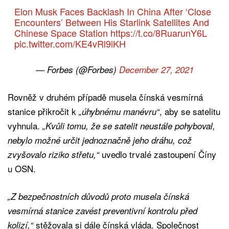
Elon Musk Faces Backlash In China After ‘Close
Encounters’ Between His Starlink Satellites And
Chinese Space Station
https://t.co/8RuarunY6L
pic.twitter.com/KE4vRl9iKH
— Forbes (@Forbes)
December 27, 2021
Rovněž v druhém případě musela čínská vesmírná
stanice přikročit k
, aby se satelitu
„úhybnému manévru“
vyhnula.
„Kvůli tomu, že se satelit neustále pohyboval,
nebylo možné určit jednoznačně jeho dráhu, což
uvedlo trvalé zastoupení Číny
zvyšovalo riziko střetu,“
u OSN.
„Z bezpečnostních důvodů proto musela čínská
vesmírná stanice zavést preventivní kontrolu před
stěžovala si dále čínská vláda. Společnost
kolizí,“