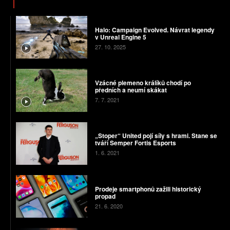
Halo: Campaign Evolved. Návrat legendy
v Unreal Engine 5
27. 10. 2025
Vzácné plemeno králíků chodí po
předních a neumí skákat
7. 7. 2021
„Stoper“ United pojí síly s hrami. Stane se
tváří Semper Fortis Esports
1. 6. 2021
Prodeje smartphonů zažili historický
propad
21. 6. 2020