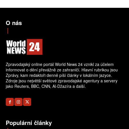
O nás
Zpravodajský online portál World News 24 vznikl za účelem
informovat o dění převážně ze zahraničí. Hlavní rubrikou jsou
Zprávy, kam redaktoři denně píší články v lokálním jazyce.
Zdroje jsou největší světové zpravodajské agentury a servery
jako Reuters, BBC, CNN, Al-Džazíra a další.
Populární články