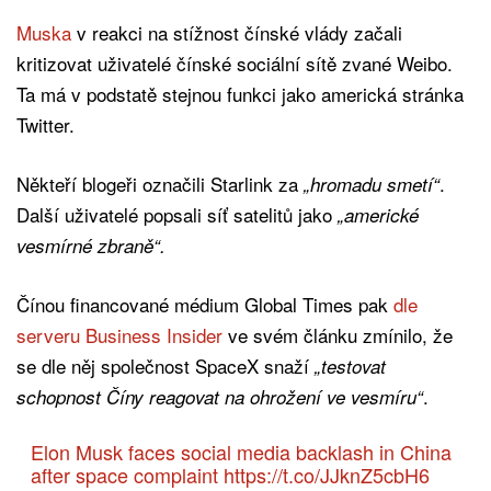
Muska
v reakci na stížnost čínské vlády začali
kritizovat uživatelé čínské sociální sítě zvané Weibo.
Ta má v podstatě stejnou funkci jako americká stránka
Twitter.
Někteří blogeři označili Starlink za
.
„hromadu smetí“
Další uživatelé popsali síť satelitů jako
„americké
vesmírné zbraně“.
Čínou financované médium Global Times pak
dle
serveru Business Insider
ve svém článku zmínilo, že
se dle něj společnost SpaceX snaží
„testovat
.
schopnost Číny reagovat na ohrožení ve vesmíru“
Elon Musk faces social media backlash in China
after space complaint
https://t.co/JJknZ5cbH6