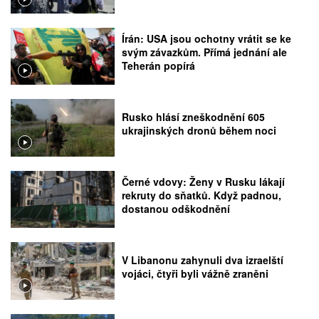
Írán: USA jsou ochotny vrátit se ke
svým závazkům. Přímá jednání ale
Teherán popírá
Rusko hlásí zneškodnění 605
ukrajinských dronů během noci
Černé vdovy: Ženy v Rusku lákají
rekruty do sňatků. Když padnou,
dostanou odškodnění
V Libanonu zahynuli dva izraelští
vojáci, čtyři byli vážně zraněni