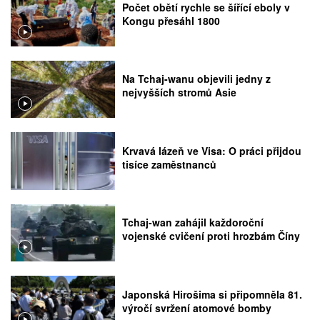
Počet obětí rychle se šířící eboly v
Kongu přesáhl 1800
Na Tchaj-wanu objevili jedny z
nejvyšších stromů Asie
Krvavá lázeň ve Visa: O práci přijdou
tisíce zaměstnanců
Tchaj-wan zahájil každoroční
vojenské cvičení proti hrozbám Číny
Japonská Hirošima si připomněla 81.
výročí svržení atomové bomby