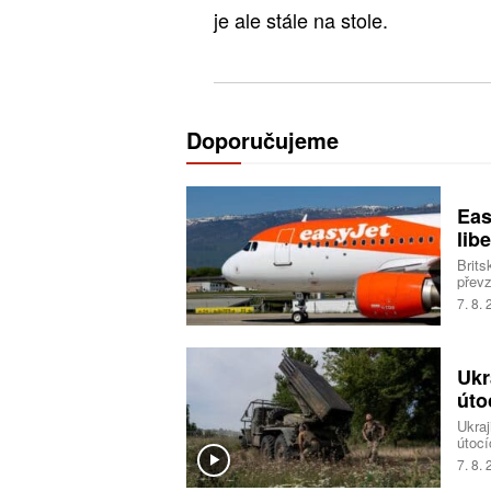
je ale stále na stole.
Doporučujeme
Eas
libe
Brits
převz
Trans
7. 8.
milia
Ukr
úto
Ukraj
útocí
logis
7. 8.
Spole