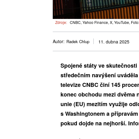
Zdroje:
CNBC, Yahoo Finance, X, YouTube, Foto
Autor:
Radek Chlup
11. dubna 2025
Spojené státy ve skutečnosti 
středečním navýšení uváděla 
televize CNBC činí 145 proce
konec obchodu mezi dvěma n
unie (EU) mezitím využije odl
s Washingtonem a přípravám 
pokud dojde na nejhorší. Inf