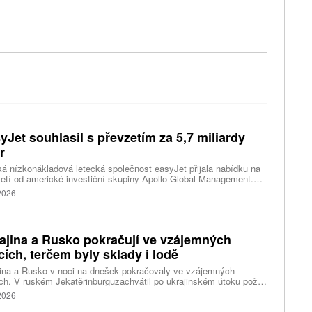
yJet souhlasil s převzetím za 5,7 miliardy
r
ká nízkonákladová letecká společnost easyJet přijala nabídku na
etí od americké investiční skupiny Apollo Global Management.
akce oceňuje aerolinku na 5,7 miliardy liber, tedy přibližně 162
 2026
rd korun.
ajina a Rusko pokračují ve vzájemných
cích, terčem byly sklady i lodě
ina a Rusko v noci na dnešek pokračovaly ve vzájemných
ch. V ruském Jekatěrinburguzachvátil po ukrajinském útoku požár
tické centrum ruského internetového prodejce Wildberries.
 2026
čnost o tom informovala bez podrobností na síti Telegram.