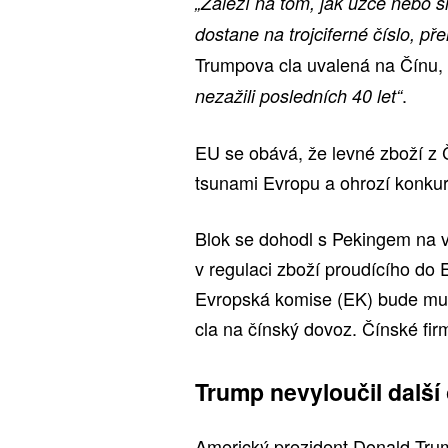
„Záleží na tom, jak úzce nebo š
dostane na trojciferné číslo, př
Trumpova cla uvalená na Čínu, a
.
nezažili posledních 40 let“
EU se obává, že levné zboží z 
tsunami Evropu a ohrozí konku
Blok se dohodl s Pekingem na 
v regulaci zboží proudícího do 
Evropská komise (EK) bude muse
cla na čínský dovoz. Čínské fi
Trump nevyloučil další
Americký prezident Donald Trum