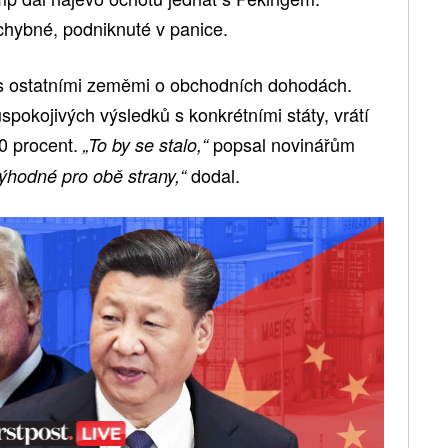
chybné, podniknuté v panice.
 s ostatními zeměmi o obchodních dohodách.
pokojivých výsledků s konkrétními státy, vrátí
20 procent.
popsal novinářům
„To by se stalo,“
dodal.
výhodné pro obě strany,“