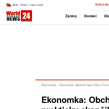
C
WORLD NE
23.8
Pátek 7. srpna 2026
Czech
Zprávy
Domácí
Ukr
Ekonomika
Ekonomka: Obchod mezi USA a Čínou pr
Ekonomka: Obch