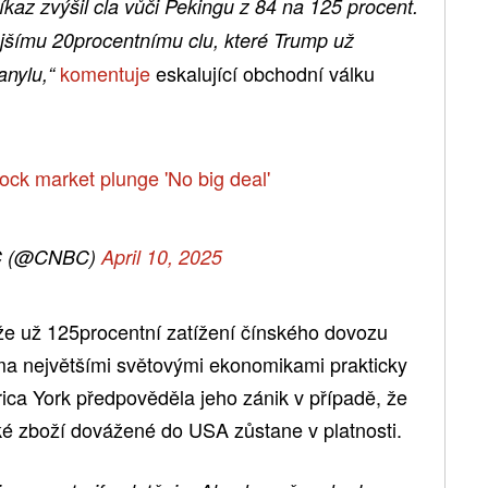
íkaz zvýšil cla vůči Pekingu z 84 na 125 procent.
vějšímu 20procentnímu clu, které Trump už
komentuje
eskalující obchodní válku
anylu,“
ock market plunge 'No big deal'
 (@CNBC)
April 10, 2025
že už 125procentní zatížení čínského dovozu
 největšími světovými ekonomikami prakticky
ca York předpověděla jeho zánik v případě, že
ské zboží dovážené do USA zůstane v platnosti.