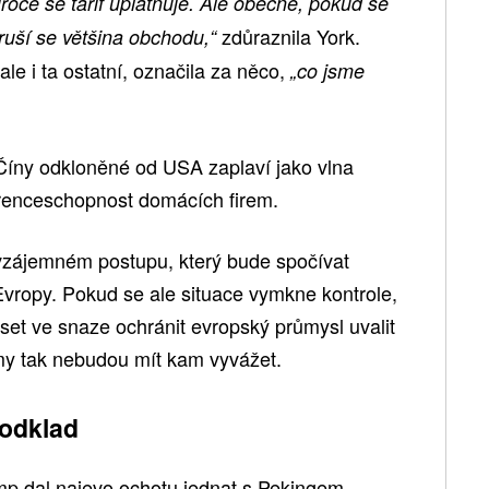
iroce se tarif uplatňuje. Ale obecně, pokud se
zdůraznila York.
eruší se většina obchodu,“
le i ta ostatní, označila za něco,
„co jsme
Číny odkloněné od USA zaplaví jako vlna
renceschopnost domácích firem.
vzájemném postupu, který bude spočívat
Evropy. Pokud se ale situace vymkne kontrole,
t ve snaze ochránit evropský průmysl uvalit
rmy tak nebudou mít kam vyvážet.
 odklad
p dal najevo ochotu jednat s Pekingem.