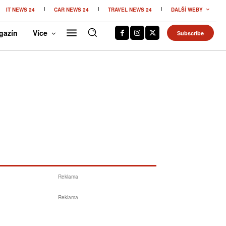
IT NEWS 24
CAR NEWS 24
TRAVEL NEWS 24
DALŠÍ WEBY
gazín
Více
Subscribe
Reklama
Reklama