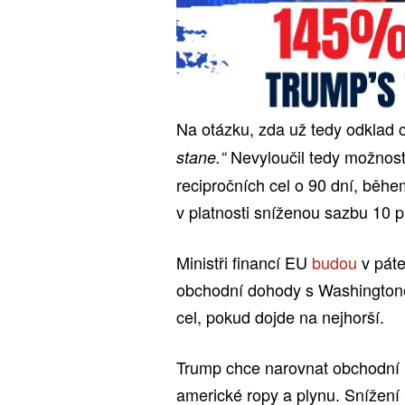
Na otázku, zda už tedy odklad 
Nevyloučil tedy možnost 
stane.“
recipročních cel o 90 dní, běh
v platnosti sníženou sazbu 10 p
Ministři financí EU
budou
v páte
obchodní dohody s Washingtonem
cel, pokud dojde na nejhorší.
Trump chce narovnat obchodní 
americké ropy a plynu. Snížení 