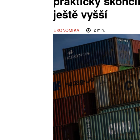
prakticky skonči
ještě vyšší
2
min.
EKONOMIKA