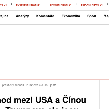
WS 24
BUSINESS NEWS 24
SPORTS NEWS 24
ESPORT NEWS 24
ajina
Analýzy
Komentáře
Ekonomika
Sport
Ma
akticky skončil. Trumpova cla jsou ještě...
od mezi USA a Čínou