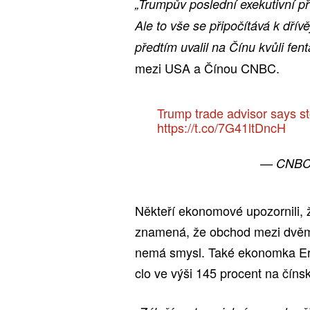
„Trumpův poslední exekutivní př
Ale to vše se připočítává k dří
předtím uvalil na Čínu kvůli fent
mezi USA a Čínou CNBC.
Trump trade advisor says st
https://t.co/7G41ltDncH
— CNBC
Někteří ekonomové upozornili, 
znamená, že obchod mezi dvěma
nemá smysl. Také ekonomka Eri
clo ve výši 145 procent na čín