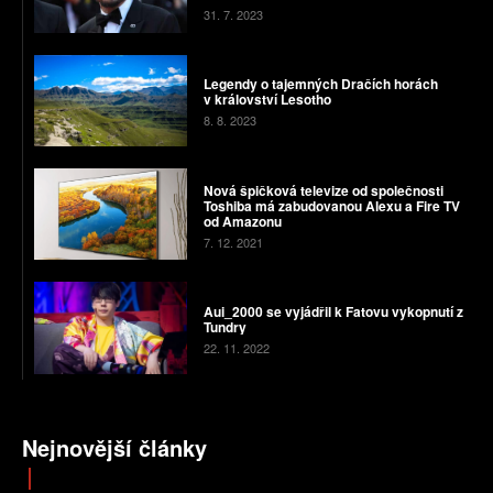
31. 7. 2023
Legendy o tajemných Dračích horách
v království Lesotho
8. 8. 2023
Nová špičková televize od společnosti
Toshiba má zabudovanou Alexu a Fire TV
od Amazonu
7. 12. 2021
Aui_2000 se vyjádřil k Fatovu vykopnutí z
Tundry
22. 11. 2022
Nejnovější články