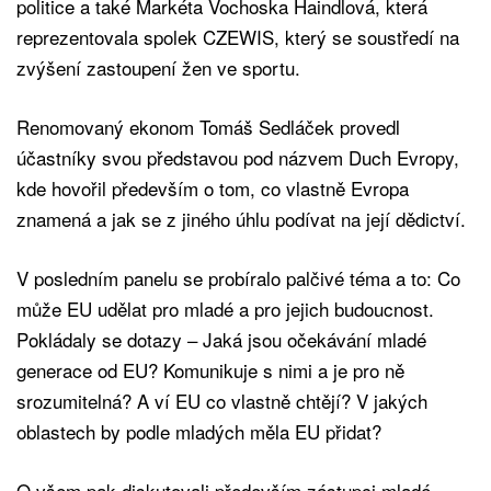
politice a také Markéta Vochoska Haindlová, která
reprezentovala spolek CZEWIS, který se soustředí na
zvýšení zastoupení žen ve sportu.
Renomovaný ekonom Tomáš Sedláček provedl
účastníky svou představou pod názvem Duch Evropy,
kde hovořil především o tom, co vlastně Evropa
znamená a jak se z jiného úhlu podívat na její dědictví.
V posledním panelu se probíralo palčivé téma a to: Co
může EU udělat pro mladé a pro jejich budoucnost.
Pokládaly se dotazy – Jaká jsou očekávání mladé
generace od EU? Komunikuje s nimi a je pro ně
srozumitelná? A ví EU co vlastně chtějí? V jakých
oblastech by podle mladých měla EU přidat?
O všem pak diskutovali především zástupci mladé