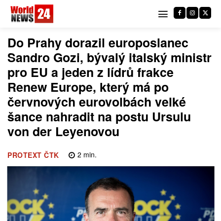
Do Prahy dorazil europoslanec
Sandro Gozi, bývalý italský ministr
pro EU a jeden z lídrů frakce
Renew Europe, který má po
červnových eurovolbách velké
šance nahradit na postu Ursulu
von der Leyenovou
2
min.
PROTEXT ČTK