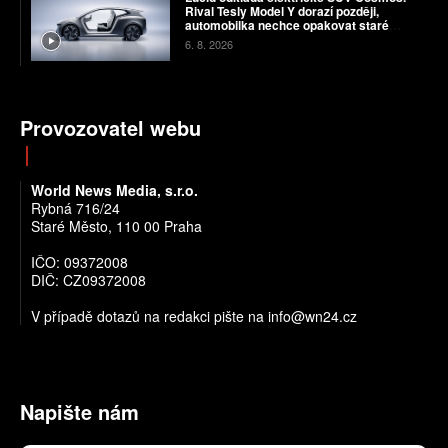
Rival Tesly Model Y dorazí později,
automobilka nechce opakovat staré
chyby
6. 8. 2026
Provozovatel webu
World News Media, s.r.o.
Rybná 716/24
Staré Město, 110 00 Praha
IČO: 09372008
DIČ: CZ09372008
V případě dotazů na redakci pište na info@wn24.cz
Napište nám