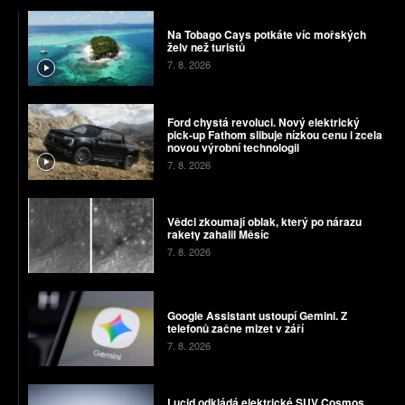
Na Tobago Cays potkáte víc mořských
želv než turistů
7. 8. 2026
Ford chystá revoluci. Nový elektrický
pick-up Fathom slibuje nízkou cenu i zcela
novou výrobní technologii
7. 8. 2026
Vědci zkoumají oblak, který po nárazu
rakety zahalil Měsíc
7. 8. 2026
Google Assistant ustoupí Gemini. Z
telefonů začne mizet v září
7. 8. 2026
Lucid odkládá elektrické SUV Cosmos.