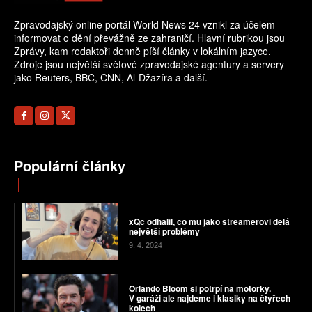
Zpravodajský online portál World News 24 vznikl za účelem
informovat o dění převážně ze zahraničí. Hlavní rubrikou jsou
Zprávy, kam redaktoři denně píší články v lokálním jazyce.
Zdroje jsou největší světové zpravodajské agentury a servery
jako Reuters, BBC, CNN, Al-Džazíra a další.
Populární články
xQc odhalil, co mu jako streamerovi dělá
největší problémy
9. 4. 2024
Orlando Bloom si potrpí na motorky.
V garáži ale najdeme i klasiky na čtyřech
kolech