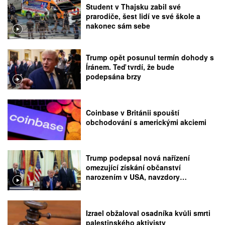
Student v Thajsku zabil své
prarodiče, šest lidí ve své škole a
nakonec sám sebe
Trump opět posunul termín dohody s
Íránem. Teď tvrdí, že bude
podepsána brzy
Coinbase v Británii spouští
obchodování s americkými akciemi
Trump podepsal nová nařízení
omezující získání občanství
narozením v USA, navzdory
rozhodnutí Nejvyššího soudu
Izrael obžaloval osadníka kvůli smrti
palestinského aktivisty