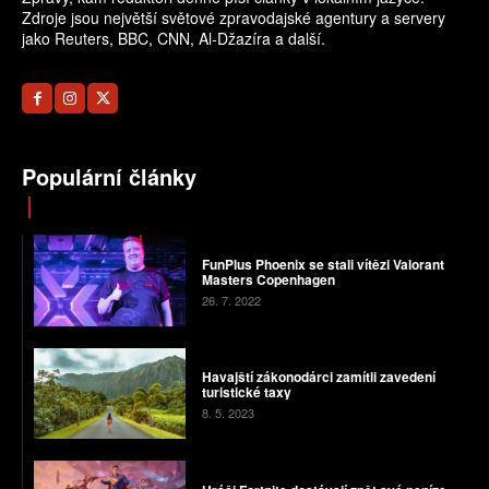
Zdroje jsou největší světové zpravodajské agentury a servery
jako Reuters, BBC, CNN, Al-Džazíra a další.
Populární články
FunPlus Phoenix se stali vítězi Valorant
Masters Copenhagen
26. 7. 2022
Havajští zákonodárci zamítli zavedení
turistické taxy
8. 5. 2023