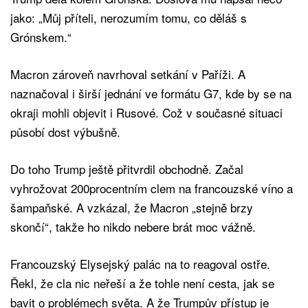
jako: „Můj příteli, nerozumím tomu, co děláš s
Grónskem.“
Macron zároveň navrhoval setkání v Paříži. A
naznačoval i širší jednání ve formátu G7, kde by se na
okraji mohli objevit i Rusové. Což v současné situaci
působí dost výbušně.
Do toho Trump ještě přitvrdil obchodně. Začal
vyhrožovat 200procentním clem na francouzské víno a
šampaňské. A vzkázal, že Macron „stejně brzy
skončí“, takže ho nikdo nebere brát moc vážně.
Francouzský Elysejský palác na to reagoval ostře.
Řekl, že cla nic neřeší a že tohle není cesta, jak se
bavit o problémech světa. A že Trumpův přístup je