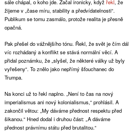
sále chápal, o koho jde. Začal ironicky, když
řekl
, že
žijeme v „čase míru, stability a předvídatelnosti“.
Publikum se tomu zasmálo, protože realita je přesně
opačná.
Pak přešel do vážnějšího tónu. Řekl, že svět je čím dál
víc rozhádaný a konflikt se stává normální věcí. A
přidal poznámku, že „slyšel, že některé války už byly
vyřešeny“. To znělo jako nepřímý šťouchanec do
Trumpa.
Na konci už to řekl naplno. „Není to čas na nový
imperialismus ani nový kolonialismus,“ prohlásil. A
zakončil větou: „My dáváme přednost respektu před
šikanou.“ Hned dodal i druhou část: „A dáváme
přednost právnímu státu před brutalitou.“