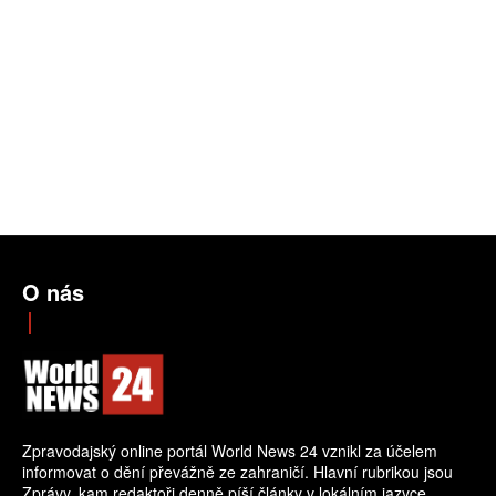
O nás
Zpravodajský online portál World News 24 vznikl za účelem
informovat o dění převážně ze zahraničí. Hlavní rubrikou jsou
Zprávy, kam redaktoři denně píší články v lokálním jazyce.