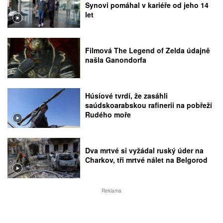
Synovi pomáhal v kariéře od jeho 14
let
Filmová The Legend of Zelda údajně
našla Ganondorfa
Húsíové tvrdí, že zasáhli
saúdskoarabskou rafinerii na pobřeží
Rudého moře
Dva mrtvé si vyžádal ruský úder na
Charkov, tři mrtvé nálet na Belgorod
Reklama