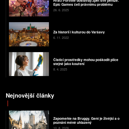
Hráči Fortnite dostávají zpět své peníze.
Epic Games čelí právnímu problému
26. 6. 2025
Za historií i kulturou do Varšavy
6. 11. 2022
Čisticí prostředky mohou poškodit plíce
stejně jako kouření
8. 4. 2025
Nejnovější články
Zapomeňte na Bruggy. Gent je živější a o
poznání méně uhlazený
10. 8. 2026