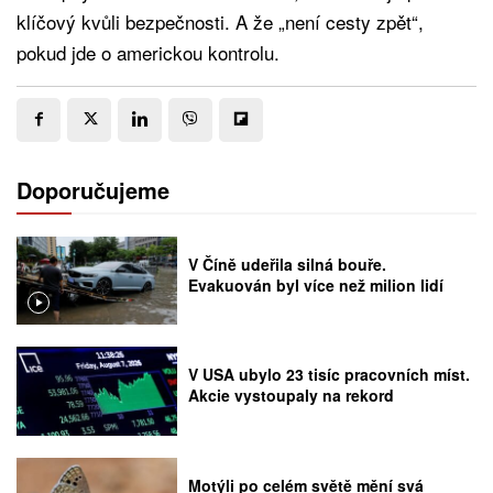
klíčový kvůli bezpečnosti. A že „není cesty zpět“,
pokud jde o americkou kontrolu.
Doporučujeme
V Číně udeřila silná bouře.
Evakuován byl více než milion lidí
V USA ubylo 23 tisíc pracovních míst.
Akcie vystoupaly na rekord
Motýli po celém světě mění svá