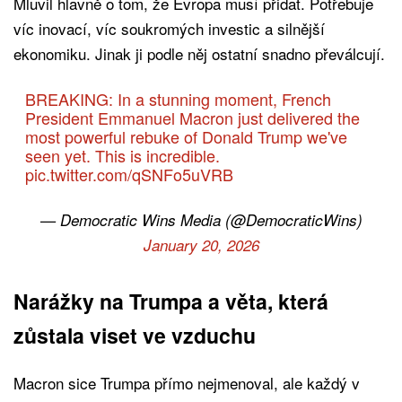
Mluvil hlavně o tom, že Evropa musí přidat. Potřebuje
víc inovací, víc soukromých investic a silnější
ekonomiku. Jinak ji podle něj ostatní snadno převálcují.
BREAKING: In a stunning moment, French
President Emmanuel Macron just delivered the
most powerful rebuke of Donald Trump we've
seen yet. This is incredible.
pic.twitter.com/qSNFo5uVRB
— Democratic Wins Media (@DemocraticWins)
January 20, 2026
Narážky na Trumpa a věta, která
zůstala viset ve vzduchu
Macron sice Trumpa přímo nejmenoval, ale každý v