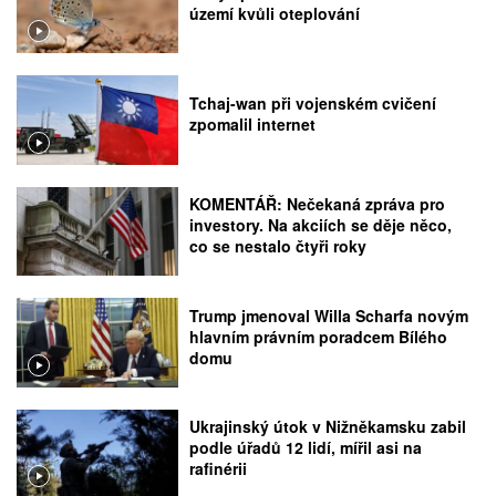
území kvůli oteplování
Tchaj-wan při vojenském cvičení
zpomalil internet
KOMENTÁŘ: Nečekaná zpráva pro
investory. Na akciích se děje něco,
co se nestalo čtyři roky
Trump jmenoval Willa Scharfa novým
hlavním právním poradcem Bílého
domu
Ukrajinský útok v Nižněkamsku zabil
podle úřadů 12 lidí, mířil asi na
rafinérii