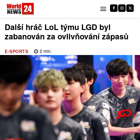
Další hráč LoL týmu LGD byl
zabanován za ovlivňování zápasů
2
min.
E-SPORTS