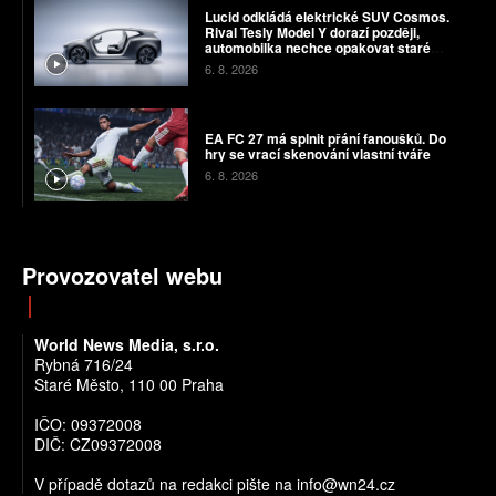
Lucid odkládá elektrické SUV Cosmos.
Rival Tesly Model Y dorazí později,
automobilka nechce opakovat staré
chyby
6. 8. 2026
EA FC 27 má splnit přání fanoušků. Do
hry se vrací skenování vlastní tváře
6. 8. 2026
Provozovatel webu
World News Media, s.r.o.
Rybná 716/24
Staré Město, 110 00 Praha
IČO: 09372008
DIČ: CZ09372008
V případě dotazů na redakci pište na info@wn24.cz