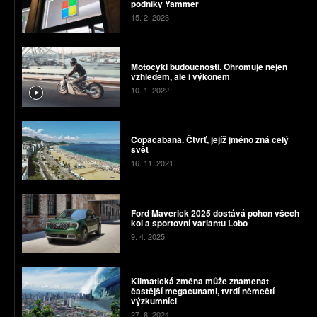
podniky Yammer
15. 2. 2023
Motocykl budoucnosti. Ohromuje nejen
vzhledem, ale i výkonem
10. 1. 2022
Copacabana. Čtvrť, jejíž jméno zná celý
svět
16. 11. 2021
Ford Maverick 2025 dostává pohon všech
kol a sportovní variantu Lobo
9. 4. 2025
Klimatická změna může znamenat
častější megacunami, tvrdí němečtí
výzkumníci
27. 8. 2024