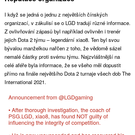
I když se jedná o jednu z největších čínských
organizací, v zákulisí se o LGD tradují různé informace.
Z ovlivňování zápasů byl například ovlivněn i trenér
jejich Dota 2 týmu – legendární xiao8. Ten byl svou
bývalou manželkou nařčen z toho, že vědomě sázel
nemalé částky proti svému týmu. Najzvláštnější na
celé aféře byla informace, že se všeho měl dopustit
přímo na finále největšího Dota 2 turnaje všech dob The
International 2021.
Announcement from
@LGDgaming
• After thorough investigation, the coach of
PSG.LGD, xiao8, has found NOT guilty of
influencing the integrity of competition.
• He is now unsuspended and has recovered his