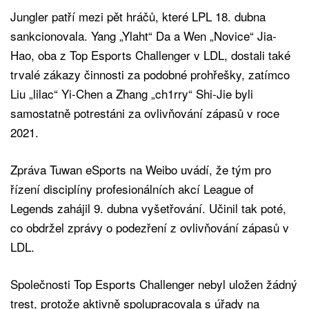
Jungler patří mezi pět hráčů, které LPL 18. dubna
sankcionovala. Yang „Ylaht“ Da a Wen „Novice“ Jia-
Hao, oba z Top Esports Challenger v LDL, dostali také
trvalé zákazy činnosti za podobné prohřešky, zatímco
Liu „lilac“ Yi-Chen a Zhang „ch1rry“ Shi-Jie byli
samostatně potrestáni za ovlivňování zápasů v roce
2021.
Zpráva Tuwan eSports na Weibo uvádí, že tým pro
řízení disciplíny profesionálních akcí League of
Legends zahájil 9. dubna vyšetřování. Učinil tak poté,
co obdržel zprávy o podezření z ovlivňování zápasů v
LDL.
Společnosti Top Esports Challenger nebyl uložen žádný
trest, protože aktivně spolupracovala s úřady na