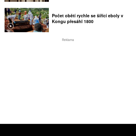
Počet obětí rychle se šířící eboly v
Kongu přesáhl 1800
Reklama