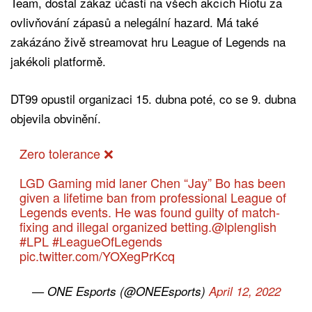
Team, dostal zákaz účasti na všech akcích Riotu za
ovlivňování zápasů a nelegální hazard. Má také
zakázáno živě streamovat hru League of Legends na
jakékoli platformě.
DT99 opustil organizaci 15. dubna poté, co se 9. dubna
objevila obvinění.
Zero tolerance ❌
LGD Gaming mid laner Chen “Jay” Bo has been
given a lifetime ban from professional League of
Legends events. He was found guilty of match-
fixing and illegal organized betting.
@lplenglish
#LPL
#LeagueOfLegends
pic.twitter.com/YOXegPrKcq
— ONE Esports (@ONEEsports)
April 12, 2022