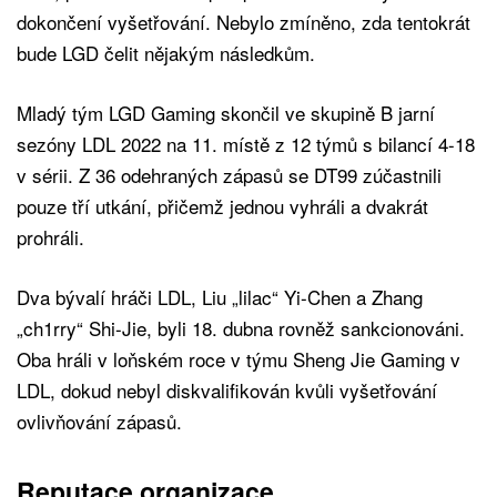
dokončení vyšetřování. Nebylo zmíněno, zda tentokrát
bude LGD čelit nějakým následkům.
Mladý tým LGD Gaming skončil ve skupině B jarní
sezóny LDL 2022 na 11. místě z 12 týmů s bilancí 4-18
v sérii. Z 36 odehraných zápasů se DT99 zúčastnili
pouze tří utkání, přičemž jednou vyhráli a dvakrát
prohráli.
Dva bývalí hráči LDL, Liu „lilac“ Yi-Chen a Zhang
„ch1rry“ Shi-Jie, byli 18. dubna rovněž sankcionováni.
Oba hráli v loňském roce v týmu Sheng Jie Gaming v
LDL, dokud nebyl diskvalifikován kvůli vyšetřování
ovlivňování zápasů.
Reputace organizace