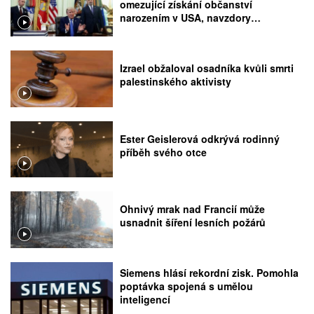
omezující získání občanství
narozením v USA, navzdory
rozhodnutí Nejvyššího soudu
Izrael obžaloval osadníka kvůli smrti
palestinského aktivisty
Ester Geislerová odkrývá rodinný
příběh svého otce
Ohnivý mrak nad Francií může
usnadnit šíření lesních požárů
Siemens hlásí rekordní zisk. Pomohla
poptávka spojená s umělou
inteligencí