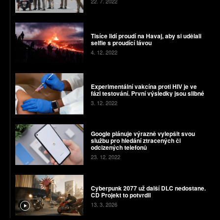
22. 7. 2022
Tisíce lidí proudí na Havaj, aby si udělali
selfie s proudící lávou
4. 12. 2022
Experimentální vakcína proti HIV je ve
fázi testování. První výsledky jsou slibné
3. 12. 2022
Google plánuje výrazně vylepšit svou
službu pro hledání ztracených či
odcizených telefonů
23. 12. 2022
Cyberpunk 2077 už další DLC nedostane.
CD Projekt to potvrdil
13. 3. 2026