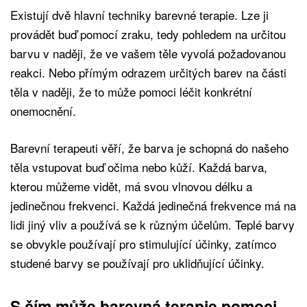
Existují dvě hlavní techniky barevné terapie. Lze ji
provádět buď pomocí zraku, tedy pohledem na určitou
barvu v naději, že ve vašem těle vyvolá požadovanou
reakci. Nebo přímým odrazem určitých barev na části
těla v naději, že to může pomoci léčit konkrétní
onemocnění.
Barevní terapeuti věří, že barva je schopná do našeho
těla vstupovat buď očima nebo kůží. Každá barva,
kterou můžeme vidět, má svou vlnovou délku a
jedinečnou frekvenci. Každá jedinečná frekvence má na
lidi jiný vliv a používá se k různým účelům. Teplé barvy
se obvykle používají pro stimulující účinky, zatímco
studené barvy se používají pro uklidňující účinky.
S čím může barevná terapie pomoci