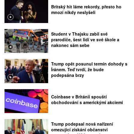
Britský hit láme rekordy, přesto ho
mnozí nikdy neslyšeli
Student v Thajsku zabil své
prarodiče, šest lidí ve své škole a
nakonec sám sebe
Trump opět posunul termín dohody s
Íránem. Teď tvrdí, že bude
podepsána brzy
Coinbase v Británii spouští
obchodování s americkými akciemi
Trump podepsal nová nařízení
omezující získání občanství