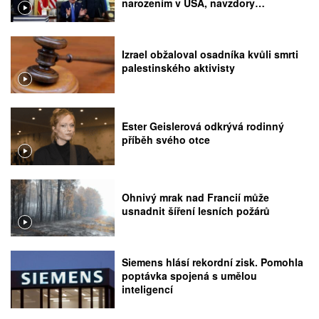
narozením v USA, navzdory
rozhodnutí Nejvyššího soudu
Izrael obžaloval osadníka kvůli smrti
palestinského aktivisty
Ester Geislerová odkrývá rodinný
příběh svého otce
Ohnivý mrak nad Francií může
usnadnit šíření lesních požárů
Siemens hlásí rekordní zisk. Pomohla
poptávka spojená s umělou
inteligencí