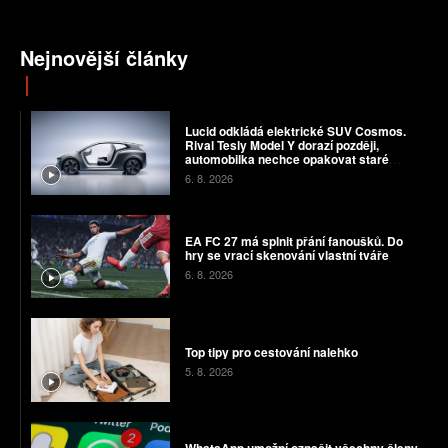
Nejnovější články
Lucid odkládá elektrické SUV Cosmos.
Rival Tesly Model Y dorazí později,
automobilka nechce opakovat staré
chyby
6. 8. 2026
EA FC 27 má splnit přání fanoušků. Do
hry se vrací skenování vlastní tváře
6. 8. 2026
Top tipy pro cestování nalehko
5. 8. 2026