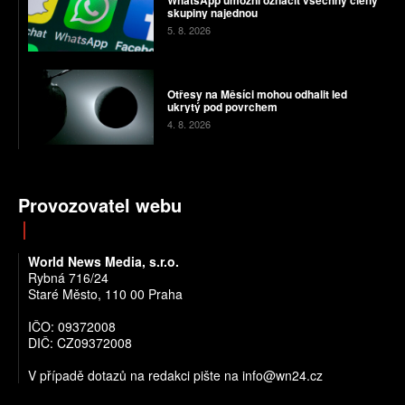
WhatsApp umožní označit všechny členy
skupiny najednou
5. 8. 2026
Otřesy na Měsíci mohou odhalit led
ukrytý pod povrchem
4. 8. 2026
Provozovatel webu
World News Media, s.r.o.
Rybná 716/24
Staré Město, 110 00 Praha
IČO: 09372008
DIČ: CZ09372008
V případě dotazů na redakci pište na info@wn24.cz