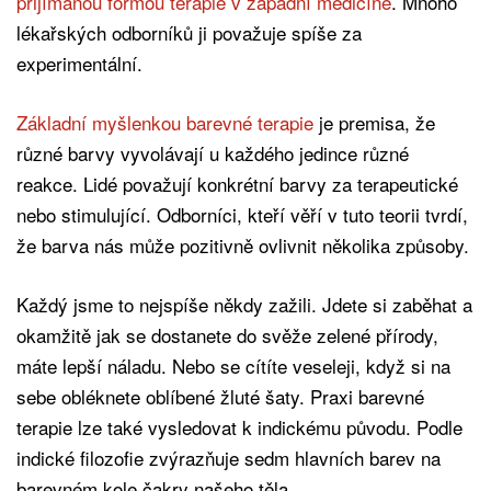
přijímanou formou terapie v západní medicíně
. Mnoho
lékařských odborníků ji považuje spíše za
experimentální.
Základní myšlenkou barevné terapie
je premisa, že
různé barvy vyvolávají u každého jedince různé
reakce. Lidé považují konkrétní barvy za terapeutické
nebo stimulující. Odborníci, kteří věří v tuto teorii tvrdí,
že barva nás může pozitivně ovlivnit několika způsoby.
Každý jsme to nejspíše někdy zažili. Jdete si zaběhat a
okamžitě jak se dostanete do svěže zelené přírody,
máte lepší náladu. Nebo se cítíte veseleji, když si na
sebe obléknete oblíbené žluté šaty. Praxi barevné
terapie lze také vysledovat k indickému původu. Podle
indické filozofie zvýrazňuje sedm hlavních barev na
barevném kole čakry našeho těla.