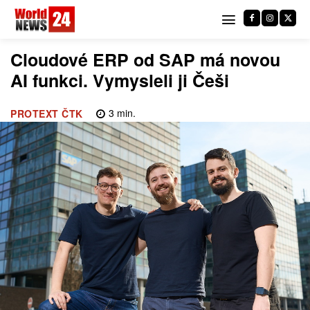
Cloudové ERP od SAP má novou
AI funkci. Vymysleli ji Češi
3
min.
PROTEXT ČTK