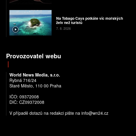
Na Tobago Cays potkáte víc mořských
želv než turistů
7. 8. 2026
Provozovatel webu
World News Media, s.r.o.
Rybná 716/24
Staré Město, 110 00 Praha
IČO: 09372008
DIČ: CZ09372008
V případě dotazů na redakci pište na info@wn24.cz