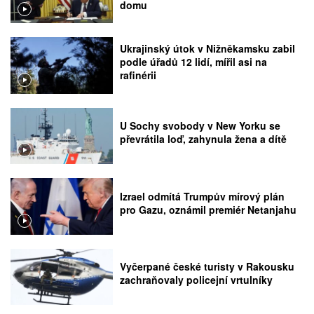
domu
Ukrajinský útok v Nižněkamsku zabil
podle úřadů 12 lidí, mířil asi na
rafinérii
U Sochy svobody v New Yorku se
převrátila loď, zahynula žena a dítě
Izrael odmítá Trumpův mírový plán
pro Gazu, oznámil premiér Netanjahu
Vyčerpané české turisty v Rakousku
zachraňovaly policejní vrtulníky