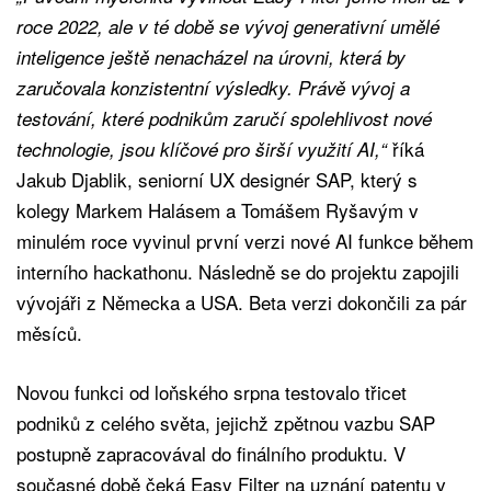
roce 2022, ale v té době se vývoj generativní umělé
inteligence ještě nenacházel na úrovni, která by
zaručovala konzistentní výsledky. Právě vývoj a
testování, které podnikům zaručí spolehlivost nové
říká
technologie, jsou klíčové pro širší využití AI,“
Jakub Djablik, seniorní UX designér SAP, který s
kolegy Markem Halásem a Tomášem Ryšavým v
minulém roce vyvinul první verzi nové AI funkce během
interního hackathonu. Následně se do projektu zapojili
vývojáři z Německa a USA. Beta verzi dokončili za pár
měsíců.
Novou funkci od loňského srpna testovalo třicet
podniků z celého světa, jejichž zpětnou vazbu SAP
postupně zapracovával do finálního produktu. V
současné době čeká Easy Filter na uznání patentu v