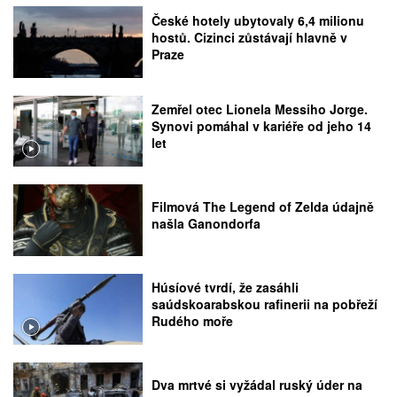
České hotely ubytovaly 6,4 milionu
hostů. Cizinci zůstávají hlavně v
Praze
Zemřel otec Lionela Messiho Jorge.
Synovi pomáhal v kariéře od jeho 14
let
Filmová The Legend of Zelda údajně
našla Ganondorfa
Húsíové tvrdí, že zasáhli
saúdskoarabskou rafinerii na pobřeží
Rudého moře
Dva mrtvé si vyžádal ruský úder na