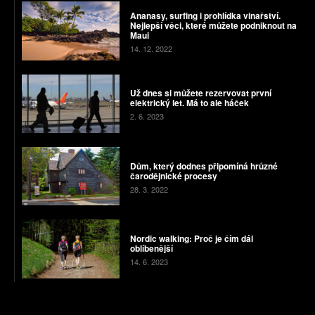
Ananasy, surfing i prohlídka vinařství.
Nejlepší věci, které můžete podniknout na
Maui
14. 12. 2022
Už dnes si můžete rezervovat první
elektrický let. Má to ale háček
2. 6. 2023
Dům, který dodnes připomíná hrůzné
čarodějnické procesy
28. 3. 2022
Nordic walking: Proč je čím dál
oblíbenější
14. 6. 2023