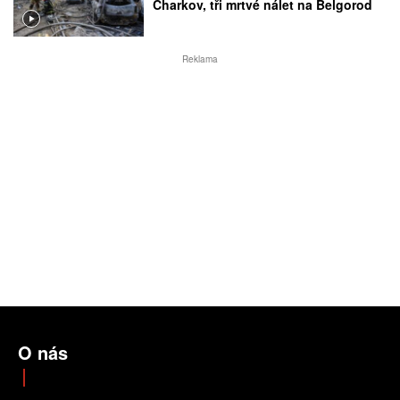
Charkov, tři mrtvé nálet na Belgorod
Reklama
O nás