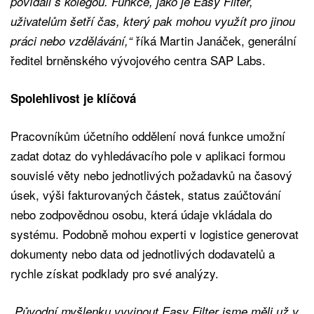
povídali s kolegou. Funkce, jako je Easy Filter,
uživatelům šetří čas, který pak mohou využít pro jinou
říká Martin Janáček, generální
práci nebo vzdělávání,“
ředitel brněnského vývojového centra SAP Labs.
Spolehlivost je klíčová
Pracovníkům účetního oddělení nová funkce umožní
zadat dotaz do vyhledávacího pole v aplikaci formou
souvislé věty nebo jednotlivých požadavků na časový
úsek, výši fakturovaných částek, status zaúčtování
nebo zodpovědnou osobu, která údaje vkládala do
systému. Podobně mohou experti v logistice generovat
dokumenty nebo data od jednotlivých dodavatelů a
rychle získat podklady pro své analýzy.
„Původní myšlenku vyvinout Easy Filter jsme měli už v