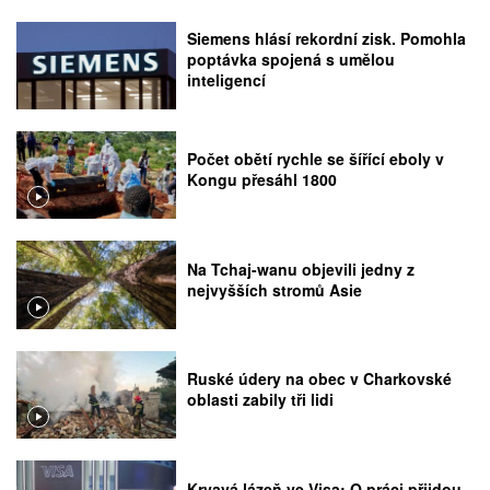
Siemens hlásí rekordní zisk. Pomohla
poptávka spojená s umělou
inteligencí
Počet obětí rychle se šířící eboly v
Kongu přesáhl 1800
Na Tchaj-wanu objevili jedny z
nejvyšších stromů Asie
Ruské údery na obec v Charkovské
oblasti zabily tři lidi
Krvavá lázeň ve Visa: O práci přijdou