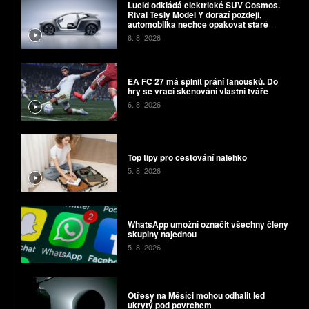
Lucid odkládá elektrické SUV Cosmos.
Rival Tesly Model Y dorazí později,
automobilka nechce opakovat staré
chyby
6. 8. 2026
EA FC 27 má splnit přání fanoušků. Do
hry se vrací skenování vlastní tváře
6. 8. 2026
Top tipy pro cestování nalehko
5. 8. 2026
WhatsApp umožní označit všechny členy
skupiny najednou
5. 8. 2026
Otřesy na Měsíci mohou odhalit led
ukrytý pod povrchem