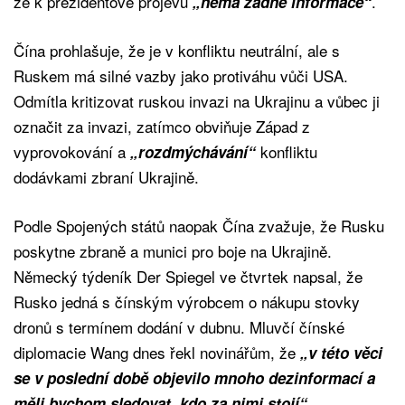
že k prezidentově projevu
.
„nemá žádné informace“
Čína prohlašuje, že je v konfliktu neutrální, ale s
Ruskem má silné vazby jako protiváhu vůči USA.
Odmítla kritizovat ruskou invazi na Ukrajinu a vůbec ji
označit za invazi, zatímco obviňuje Západ z
vyprovokování a
konfliktu
„rozdmýchávání“
dodávkami zbraní Ukrajině.
Podle Spojených států naopak Čína zvažuje, že Rusku
poskytne zbraně a munici pro boje na Ukrajině.
Německý týdeník Der Spiegel ve čtvrtek napsal, že
Rusko jedná s čínským výrobcem o nákupu stovky
dronů s termínem dodání v dubnu. Mluvčí čínské
diplomacie Wang dnes řekl novinářům, že
„v této věci
se v poslední době objevilo mnoho dezinformací a
.
měli bychom sledovat, kdo za nimi stojí“