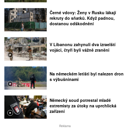
Černé vdovy: Ženy v Rusku lákají
rekruty do sňatků. Když padnou,
dostanou odškodnění
V Libanonu zahynuli dva izraelští
vojáci, čtyři byli vážně zraněni
Na německém letišti byl nalezen dron
s výbušninami
Německý soud potrestal mladé
extremisty za útoky na uprchlická
zařízení
Reklama