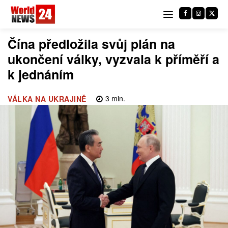
Čína předložila svůj plán na
ukončení války, vyzvala k příměří a
k jednáním
3
min.
VÁLKA NA UKRAJINĚ