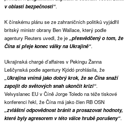
.
v oblasti bezpečnosti“
K čínskému plánu se ze zahraničních politiků vyjádřil
britský ministr obrany Ben Wallace, který podle
agentury Reuters uvedl, že je
„přesvědčený o tom, že
.
Čína si přeje konec války na Ukrajině“
Ukrajinská chargé d’affaires v Pekingu Žanna
Leščynská podle agentury Kjódó prohlásila, že
„Ukrajina vnímá jako dobrý krok, že se Čína snaží
.
zapojit do světových snah ukončit krizi“
Velvyslanec EU v Číně Jorge Toledo na téže tiskové
konferenci řekl, že Čína má jako člen RB OSN
„zvláštní odpovědnost bránit a prosazovat hodnoty,
.
které byly agresorem v této válce hrubě porušeny“