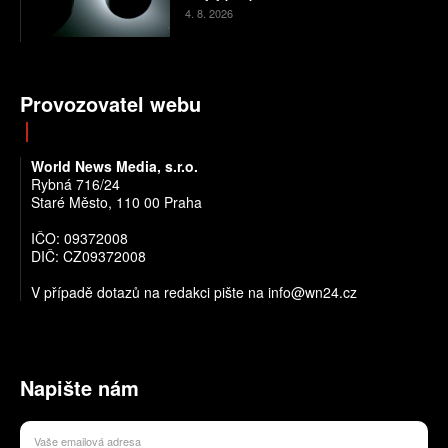
4. 8. 2026
Provozovatel webu
World News Media, s.r.o.
Rybná 716/24
Staré Město, 110 00 Praha
IČO: 09372008
DIČ: CZ09372008
V případě dotazů na redakci pište na info@wn24.cz
Napište nám