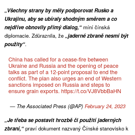
„Všechny strany by měly podporovat Rusko a
Ukrajinu, aby se ubíraly shodným směrem a co
míní čínská
nejdříve obnovily přímý dialog,“
diplomacie. Zdůraznila, že
„jaderné zbraně nesmí být
.
použity“
China has called for a cease-fire between
Ukraine and Russia and the opening of peace
talks as part of a 12-point proposal to end the
conflict. The plan also urges an end of Western
sanctions imposed on Russia and steps to
ensure grain exports.
https://t.co/VJ8VbbBaHN
— The Associated Press (@AP)
February 24, 2023
„Je třeba se postavit hrozbě či použití jaderných
praví dokument nazvaný Čínské stanovisko k
zbraní,“