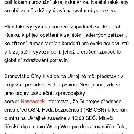
politickému urovnání ukrajinské krize. Naléhá také, aby
se obě země zdržely útoků na civilní obyvatelstvo.
Plán také vyzývá k ukončení západních sankcí proti
Rusku, k přijetí opatření k zajištění jaderných zařízení,
ke zřízení humanitárních koridorů pro evakuaci civilistů
a k zajištění vývozu obilí, jehož přerušení způsobilo
globální zdražování potravin.
Stanovisko Číny k válce na Ukrajině měl představit v
projevu i prezident Si Ťin-pching. Není jasné, zda se
jeho projev uskuteční; zpravodajský
server
Newsweek
informoval, že Si projev přednese
dnes před OSN. Rada bezpečnosti (RB OSN) k jednání
o míru na Ukrajině zasedne v 16:00 SEČ. Mluvčí
čínské diplomacie Wang Wen-pin dnes novinářům řekl,