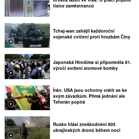
tisíce zaměstnanců
Tchaj-wan zahájil každoroční
vojenské cvičení proti hrozbám Číny
Japonská Hirošima si připomněla 81.
výročí svržení atomové bomby
Írán: USA jsou ochotny vrátit se ke
svým závazkům. Přímá jednání ale
Teherán popírá
Rusko hlásí zneškodnění 605
ukrajinských dronů během noci