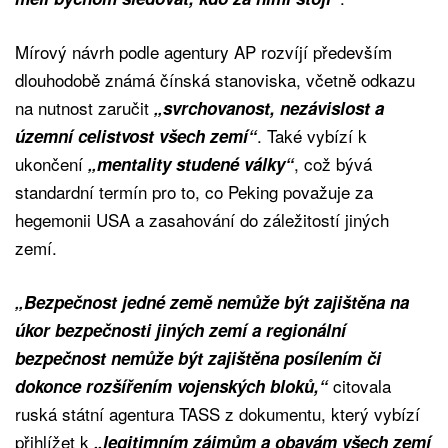
Mírový návrh podle agentury AP rozvíjí především
dlouhodobě známá čínská stanoviska, včetně odkazu
na nutnost zaručit
„svrchovanost, nezávislost a
. Také vybízí k
územní celistvost všech zemí“
ukončení
, což bývá
„mentality studené války“
standardní termín pro to, co Peking považuje za
hegemonii USA a zasahování do záležitostí jiných
zemí.
„Bezpečnost jedné země nemůže být zajištěna na
úkor bezpečnosti jiných zemí a regionální
bezpečnost nemůže být zajištěna posílením či
citovala
dokonce rozšířením vojenských bloků,“
ruská státní agentura TASS z dokumentu, který vybízí
přihlížet k
„legitimním zájmům a obavám všech zemí