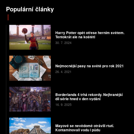
Populární články
Harry Potter opět otřese herním světem.
Tentokrát ale na koštěti
30. 7. 2024
Nejmocnější pasy na světě pro rok 2021
26. 4. 2021
Borderlands 4 trhá rekordy. Nejhranější
díl série hned v den vydání
16. 9. 2025
Mayové se nevědomě otrávili rtutí.
Kontaminovali vodu i půdu