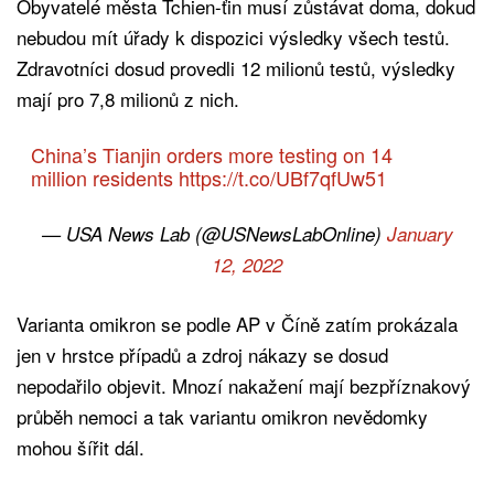
Obyvatelé města Tchien-ťin musí zůstávat doma, dokud
nebudou mít úřady k dispozici výsledky všech testů.
Zdravotníci dosud provedli 12 milionů testů, výsledky
mají pro 7,8 milionů z nich.
China’s Tianjin orders more testing on 14
million residents
https://t.co/UBf7qfUw51
— USA News Lab (@USNewsLabOnline)
January
12, 2022
Varianta omikron se podle AP v Číně zatím prokázala
jen v hrstce případů a zdroj nákazy se dosud
nepodařilo objevit. Mnozí nakažení mají bezpříznakový
průběh nemoci a tak variantu omikron nevědomky
mohou šířit dál.