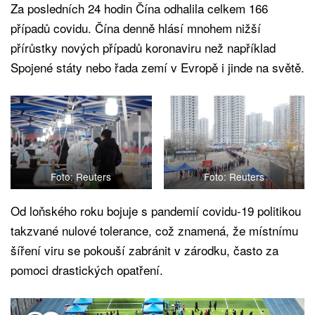
Za posledních 24 hodin Čína odhalila celkem 166
případů covidu. Čína denně hlásí mnohem nižší
přírůstky nových případů koronaviru než například
Spojené státy nebo řada zemí v Evropě i jinde na světě.
Foto: Reuters
Foto: Reuters
Od loňského roku bojuje s pandemií covidu-19 politikou
takzvané nulové tolerance, což znamená, že místnímu
šíření viru se pokouší zabránit v zárodku, často za
pomoci drastických opatření.