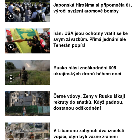
Japonská Hirošima si připomněla 81.
výročí svržení atomové bomby
Írán: USA jsou ochotny vrátit se ke
svým závazkům. Přímá jednání ale
Teherán popírá
Rusko hlásí zneškodnění 605
ukrajinských dronů během noci
Černé vdovy: Ženy v Rusku lákají
rekruty do sňatků. Když padnou,
dostanou odškodnění
V Libanonu zahynuli dva izraelští
vojáci, čtyři byli vážně zraněni