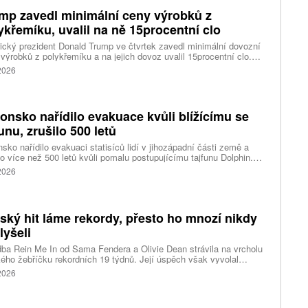
mp zavedl minimální ceny výrobků z
ykřemíku, uvalil na ně 15procentní clo
cký prezident Donald Trump ve čtvrtek zavedl minimální dovozní
výrobků z polykřemíku a na jejich dovoz uvalil 15procentní clo.
řemík se používá při výrobě polovodičů a je hlavní složkou
 2026
oltaických panelů, jeho největším světovým producentem je Čína.
 chce opatřeními podpořit domácí dodavatelské řetězce pro
u čipů a solárních panelů, a posílit tak pozici Spojených států v
ření s Čínou v oblasti umělé inteligence (AI) a energetiky, uvedla
onsko nařídilo evakuace kvůli blížícímu se
ura Reuters.
funu, zrušilo 500 letů
sko nařídilo evakuaci statisíců lidí v jihozápadní části země a
lo více než 500 letů kvůli pomalu postupujícímu tajfunu Dolphin.
 meteorologů přinese tajfun do oblasti silný vítr, prudký déšť a
 2026
é vlny, píše agentura Reuters. Dolphin je tajfunem první, tedy
abší kategorie s maximální rychlostí větru 144 kilometrů v hodině
árazy dosahujícími téměř 200 kilometrů v hodině. Blíží se k
ci ostrovů mezi oblasti Kjúšú a prefekturou Okinawa, uvedla
tský hit láme rekordy, přesto ho mnozí nikdy
ská meteorologická agentura (JMA).
lyšeli
ba Rein Me In od Sama Fendera a Olivie Dean strávila na vrcholu
kého žebříčku rekordních 19 týdnů. Její úspěch však vyvolal
anou reakci. Řada lidí tvrdí, že píseň nikdy neslyšela. Hudební
 2026
se totiž rozdělil do menších skupin, které poslouchají úplně jiné