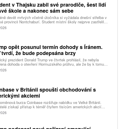
dent v Thajsku zabil své prarodiče, šest lidí
své škole a nakonec sám sebe
ně devět mrtvých včetně útočníka si vyžádala dnešní střelba v
ké provincii Nontchaburí. Student místní školy nejprve zastřelil
lí svého dědečka oba prarodiče a pak se vydal do školy, kde zabil
 2026
čitele a tři žáky, dalších 15 lidí zranil a nakonec spáchal
raždu. Jeho motiv zatím není znám, informovaly tiskové
ury s odvoláním na thajskou policii a úřady.
mp opět posunul termín dohody s Íránem.
 tvrdí, že bude podepsána brzy
cký prezident Donald Trump ve čtvrtek prohlásil, že nebyla
ena dohoda o otevření Hormuzského průlivu, ale že by k tomu
 dojít brzy. Írán je mezitím nadosah dohody o tranzitu v úžině
 2026
ánem, která může pro Trumpa představovat problém.
nbase v Británii spouští obchodování s
rickými akciemi
oměnová burza Coinbase rozšiřuje nabídku ve Velké Británii.
telé získají přístup k téměř čtyřem tisícům amerických akcií
 v aplikaci, ve které spravují kryptoměny a běžné peníze.
 2026
mp podepsal nová nařízení omezující