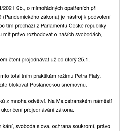
4/2021 Sb., o mimořádných opatřeních při
(Pandemického zákona) je nástroj k podvolení
c tím přechází z Parlamentu České republiky
dou mít právo rozhodovat o naších svobodách,
ém čtení projednávat už od úterý 25.1.
ěmto totalitním praktikám režimu Petra Fialy.
žitě blokovat Poslaneckou sněmovnu.
níků z mnoha odvětví. Na Malostranském náměstí
 ukončení projednávání zákona.
kání, svoboda slova, ochrana soukromí, právo