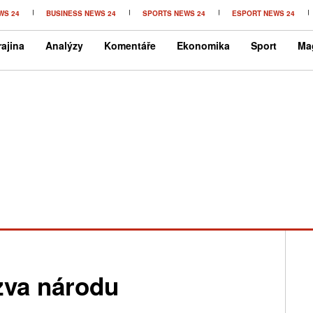
WS 24
BUSINESS NEWS 24
SPORTS NEWS 24
ESPORT NEWS 24
ajina
Analýzy
Komentáře
Ekonomika
Sport
Ma
zva národu