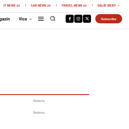
IT NEWS 24
CAR NEWS 24
TRAVEL NEWS 24
DALŠÍ WEBY
gazín
Více
Subscribe
Reklama
Reklama