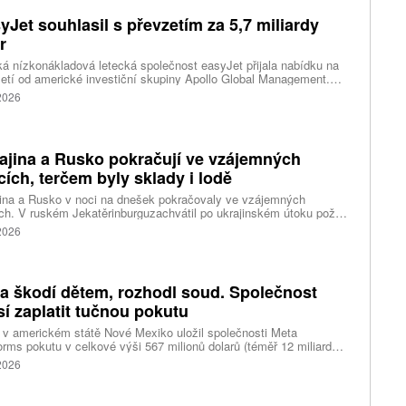
yJet souhlasil s převzetím za 5,7 miliardy
r
ká nízkonákladová letecká společnost easyJet přijala nabídku na
etí od americké investiční skupiny Apollo Global Management.
akce oceňuje aerolinku na 5,7 miliardy liber, tedy přibližně 162
 2026
rd korun.
ajina a Rusko pokračují ve vzájemných
cích, terčem byly sklady i lodě
ina a Rusko v noci na dnešek pokračovaly ve vzájemných
ch. V ruském Jekatěrinburguzachvátil po ukrajinském útoku požár
tické centrum ruského internetového prodejce Wildberries.
 2026
čnost o tom informovala bez podrobností na síti Telegram.
k ruské dronové útoky podle ukrajinských úřadů způsobily požár
ělských skladů v obci Balaklija v Charkovské oblasti na východě
iny, napsal Reuters.
a škodí dětem, rozhodl soud. Společnost
í zaplatit tučnou pokutu
v americkém státě Nové Mexiko uložil společnosti Meta
orms pokutu v celkové výši 567 milionů dolarů (téměř 12 miliard
) za újmu, kterou její platformy Facebook a Instagram působí
 2026
ým lidem. Firma musí změnit způsob ověřování věku.