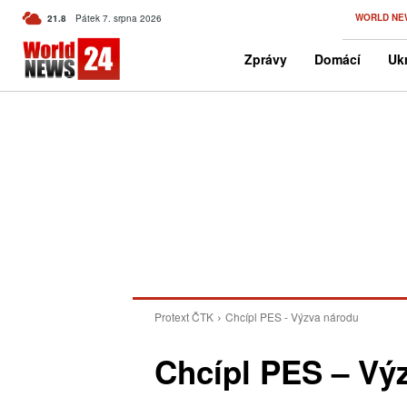
C
WORLD NE
21.8
Pátek 7. srpna 2026
Czech
Zprávy
Domácí
Ukr
Protext ČTK
Chcípl PES - Výzva národu
Chcípl PES – Vý