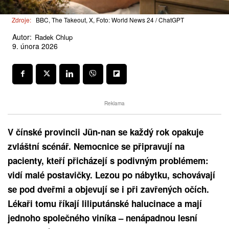
Zdroje:
BBC, The Takeout, X, Foto: World News 24 / ChatGPT
Autor:
Radek Chlup
9. února 2026
Reklama
V čínské provincii Jün-nan se každý rok opakuje
zvláštní scénář. Nemocnice se připravují na
pacienty, kteří přicházejí s podivným problémem:
vidí malé postavičky. Lezou po nábytku, schovávají
se pod dveřmi a objevují se i při zavřených očích.
Lékaři tomu říkají liliputánské halucinace a mají
jednoho společného viníka – nenápadnou lesní