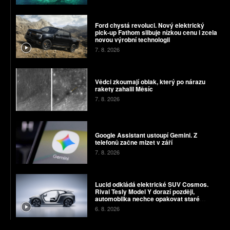
Ford chystá revoluci. Nový elektrický
pick-up Fathom slibuje nízkou cenu i zcela
novou výrobní technologii
7. 8. 2026
Vědci zkoumají oblak, který po nárazu
rakety zahalil Měsíc
7. 8. 2026
Google Assistant ustoupí Gemini. Z
telefonů začne mizet v září
7. 8. 2026
Lucid odkládá elektrické SUV Cosmos.
Rival Tesly Model Y dorazí později,
automobilka nechce opakovat staré
chyby
6. 8. 2026