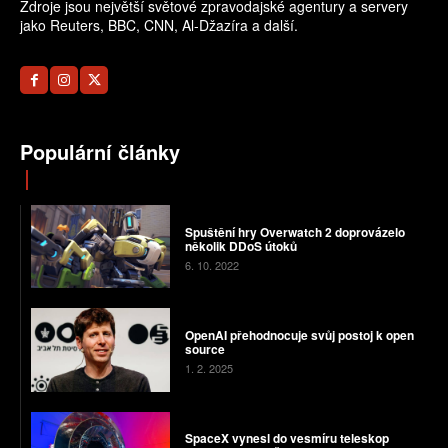
Zdroje jsou největší světové zpravodajské agentury a servery
jako Reuters, BBC, CNN, Al-Džazíra a další.
Populární články
Spuštění hry Overwatch 2 doprovázelo
několik DDoS útoků
6. 10. 2022
OpenAI přehodnocuje svůj postoj k open
source
1. 2. 2025
SpaceX vynesl do vesmíru teleskop