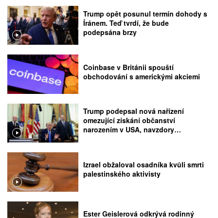
Trump opět posunul termín dohody s
Íránem. Teď tvrdí, že bude
podepsána brzy
Coinbase v Británii spouští
obchodování s americkými akciemi
Trump podepsal nová nařízení
omezující získání občanství
narozením v USA, navzdory
rozhodnutí Nejvyššího soudu
Izrael obžaloval osadníka kvůli smrti
palestinského aktivisty
Ester Geislerová odkrývá rodinný