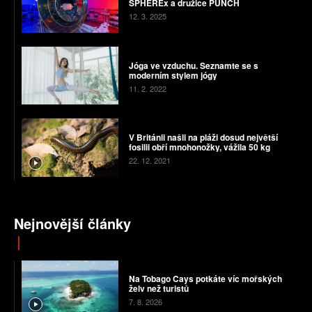
SPHEREx a družice PUNCH
12. 3. 2025
Jóga ve vzduchu. Seznamte se s
moderním stylem jógy
11. 2. 2022
V Británii našli na pláži dosud největší
fosilii obří mnohonožky, vážila 50 kg
22. 12. 2021
Nejnovější články
Na Tobago Cays potkáte víc mořských
želv než turistů
7. 8. 2026