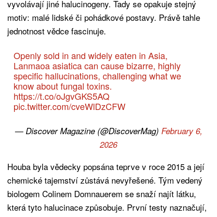
vyvolávají jiné halucinogeny. Tady se opakuje stejný
motiv: malé lidské či pohádkové postavy. Právě tahle
jednotnost vědce fascinuje.
Openly sold in and widely eaten in Asia,
Lanmaoa asiatica can cause bizarre, highly
specific hallucinations, challenging what we
know about fungal toxins.
https://t.co/oJgvGKS5AQ
pic.twitter.com/cveWlDzCFW
— Discover Magazine (@DiscoverMag)
February 6,
2026
Houba byla vědecky popsána teprve v roce 2015 a její
chemické tajemství zůstává nevyřešené. Tým vedený
biologem Colinem Domnauerem se snaží najít látku,
která tyto halucinace způsobuje. První testy naznačují,