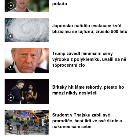
pokutu
Japonsko nařídilo evakuace kvůli
blížícímu se tajfunu, zrušilo 500 letů
Trump zavedl minimální ceny
výrobků z polykřemíku, uvalil na ně
15procentní clo
Britský hit láme rekordy, přesto ho
mnozí nikdy neslyšeli
Student v Thajsku zabil své
prarodiče, šest lidí ve své škole a
nakonec sám sebe