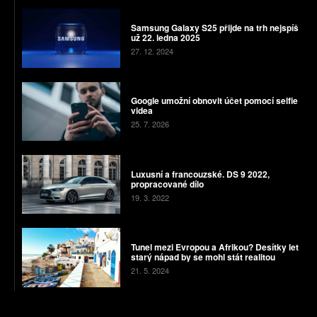
Samsung Galaxy S25 přijde na trh nejspíš
už 22. ledna 2025
27. 12. 2024
Google umožní obnovit účet pomocí selfie
videa
25. 7. 2026
Luxusní a francouzské. DS 9 2022,
propracované dílo
19. 3. 2022
Tunel mezi Evropou a Afrikou? Desítky let
starý nápad by se mohl stát realitou
21. 5. 2024