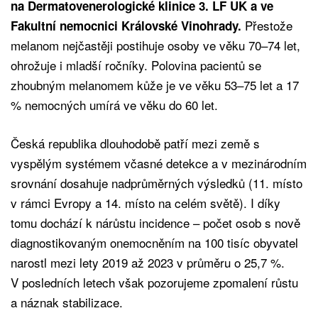
na Dermatovenerologické klinice 3. LF UK a ve
Přestože
Fakultní nemocnici Královské Vinohrady.
melanom nejčastěji postihuje osoby ve věku 70–74 let,
ohrožuje i mladší ročníky. Polovina pacientů se
zhoubným melanomem kůže je ve věku 53–75 let a 17
% nemocných umírá ve věku do 60 let.
Česká republika dlouhodobě patří mezi země s
vyspělým systémem včasné detekce a v mezinárodním
srovnání dosahuje nadprůměrných výsledků (11. místo
v rámci Evropy a 14. místo na celém světě). I díky
tomu dochází k nárůstu incidence – počet osob s nově
diagnostikovaným onemocněním na 100 tisíc obyvatel
narostl mezi lety 2019 až 2023 v průměru o 25,7 %.
V posledních letech však pozorujeme zpomalení růstu
a náznak stabilizace.