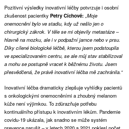
Pozitivní výsledky inovativní léčby potvrzuje i osobní
zkušenost pacientky
Petry Cíchové:
„Moje
onemocnění bylo ve stadiu, kdy už nešlo jen o
chirurgický zákrok. V těle se mi objevily metastáze –
hlavně na mozku, ale i v podpažní jamce nebo v prsu.
Díky cílené biologické léčbě, kterou jsem podstoupila
ve specializovaném centru, se ale můj stav stabilizoval
a mohu se postupně vracet k běžnému životu. Jsem
přesvědčená, že právě inovativní léčba mě zachránila.“
Inovativní léčba dramaticky zlepšuje vyhlídky pacientů
s onkologickými onemocněními a zhoubný melanom
kůže není výjimkou. To zdůrazňuje potřebu
kontinuálního přístupu k inovativním lékům. Pandemie
covidu-19 ukázala, jak snadno se může systém
prevence narušit – v letech 2020 a 2021 poklesl počet