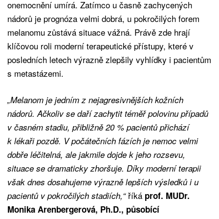
onemocnění umírá. Zatímco u časně zachycených
nádorů je prognóza velmi dobrá, u pokročilých forem
melanomu zůstává situace vážná. Právě zde hrají
klíčovou roli moderní terapeutické přístupy, které v
posledních letech výrazně zlepšily vyhlídky i pacientům
s metastázemi.
„Melanom je jedním z nejagresivnějších kožních
nádorů. Ačkoliv se daří zachytit téměř polovinu případů
v časném stadiu, přibližně 20 % pacientů přichází
k lékaři pozdě. V počátečních fázích je nemoc velmi
dobře léčitelná, ale jakmile dojde k jeho rozsevu,
situace se dramaticky zhoršuje. Díky moderní terapii
však dnes dosahujeme výrazně lepších výsledků i u
říká
pacientů v pokročilých stadiích,“
prof. MUDr.
Monika Arenbergerová, Ph.D., působící