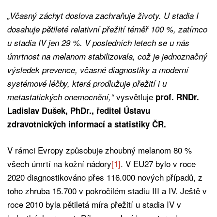
„Včasný záchyt doslova zachraňuje životy. U stadia I
dosahuje pětileté relativní přežití téměř 100 %, zatímco
u stadia IV jen 29 %. V posledních letech se u nás
úmrtnost na melanom stabilizovala, což je jednoznačný
výsledek prevence, včasné diagnostiky a moderní
systémové léčby, která prodlužuje přežití i u
vysvětluje
metastatických onemocnění,“
prof. RNDr.
Ladislav Dušek, PhDr., ředitel Ústavu
zdravotnických informací a statistiky ČR.
V rámci Evropy způsobuje zhoubný melanom 80 %
všech úmrtí na kožní nádory
[1]
. V EU27 bylo v roce
2020 diagnostikováno přes 116.000 nových případů, z
toho zhruba 15.700 v pokročilém stadiu III a IV. Ještě v
roce 2010 byla pětiletá míra přežití u stadia IV v