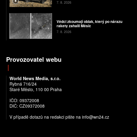
7. 8. 2026
Vědci zkoumají oblak, který po nárazu
rakety zahalil Měsíc
7. 8. 2026
Provozovatel webu
World News Media, s.r.o.
Rybná 716/24
Staré Město, 110 00 Praha
IČO: 09372008
DIČ: CZ09372008
V případě dotazů na redakci pište na info@wn24.cz