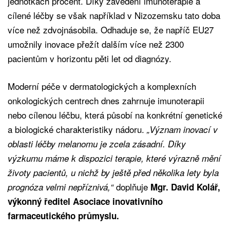
jednotkách procent. Díky zavedení imunoterapie a
cílené léčby se však například v Nizozemsku tato doba
více než zdvojnásobila. Odhaduje se, že napříč EU27
umožnily inovace přežít dalším více než 2300
pacientům v horizontu pěti let od diagnózy.
Moderní péče v dermatologických a komplexních
onkologických centrech dnes zahrnuje imunoterapii
nebo cílenou léčbu, která působí na konkrétní genetické
a biologické charakteristiky nádoru.
„Význam inovací v
oblasti léčby melanomu je zcela zásadní. Díky
výzkumu máme k dispozici terapie, které výrazně mění
životy pacientů, u nichž by ještě před několika lety byla
doplňuje
prognóza velmi nepříznivá,“
Mgr.
David Kolář,
výkonný ředitel Asociace inovativního
farmaceutického průmyslu.