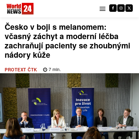
Česko v boji s melanomem:
včasný záchyt a moderní léčba
zachraňují pacienty se zhoubnými
nádory kůže
7
min.
PROTEXT ČTK