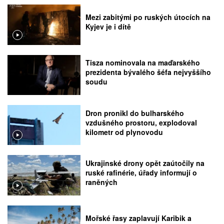
Mezi zabitými po ruských útocích na
Kyjev je i dítě
Tisza nominovala na maďarského
prezidenta bývalého šéfa nejvyššího
soudu
Dron pronikl do bulharského
vzdušného prostoru, explodoval
kilometr od plynovodu
Ukrajinské drony opět zaútočily na
ruské rafinérie, úřady informují o
raněných
Mořské řasy zaplavují Karibik a