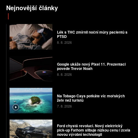
Nejnovější články
Lék s THC zmírnil noční můry pacientů s
PTSD
8. 8. 2026
Google ukáže nový Pixel 11. Prezentaci
povede Trevor Noah
8. 8. 2026
Na Tobago Cays potkáte víc mořských
želv než turistů
7. 8. 2026
Ford chystá revoluci. Nový elektrický
pick-up Fathom slibuje nízkou cenu i zcela
novou výrobní technologii