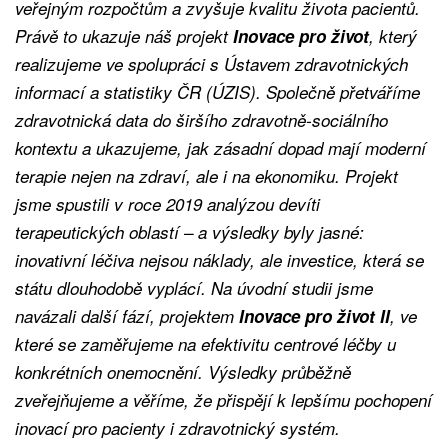
veřejným rozpočtům a zvyšuje kvalitu života pacientů.
Právě to ukazuje náš projekt
Inovace pro život
, který
realizujeme ve spolupráci s Ústavem zdravotnických
informací a statistiky ČR (ÚZIS). Společně přetváříme
zdravotnická data do širšího zdravotně-sociálního
kontextu a ukazujeme, jak zásadní dopad mají moderní
terapie nejen na zdraví, ale i na ekonomiku. Projekt
jsme spustili v roce 2019 analýzou devíti
terapeutických oblastí – a výsledky byly jasné:
inovativní léčiva nejsou náklady, ale investice, která se
státu dlouhodobě vyplácí. Na úvodní studii jsme
navázali další fází, projektem
Inovace pro život II
, ve
které se zaměřujeme na efektivitu centrové léčby u
konkrétních onemocnění. Výsledky průběžně
zveřejňujeme a věříme, že přispějí k lepšímu pochopení
inovací pro pacienty i zdravotnický systém.