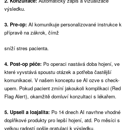
Automatický zápis a vizualizace
2. Konzultace:
výsledku.
AI komunikuje personalizované instrukce k
3. Pre-op:
přípravě na zákrok, čímž
sníží stres pacienta.
Po operaci nastává doba hojení, ve
4. Post-op péče:
které vyvstává spoustu otázek a potřeba častější
komunikacei. V našem konceptu se AI ozve s check-
upem. Pokud pacient zmíní jakoukoli komplikaci (Red
Flag Alert), okamžitě domluví konzultaci s lékařem.
Po 14 dnech AI navrhne vhodné
5. Upsell a loajalita:
doplňkové produkty pro lepší hojení, atd. Po měsíci s
velkou radostí pošle gratulaci k výsledku.