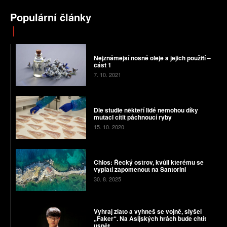
Populární články
Nejznámější nosné oleje a jejich použití –
část 1
7. 10. 2021
Dle studie někteří lidé nemohou díky
mutaci cítit páchnoucí ryby
15. 10. 2020
Chios: Řecký ostrov, kvůli kterému se
vyplatí zapomenout na Santorini
30. 8. 2025
Vyhraj zlato a vyhneš se vojně, slyšel
„Faker“. Na Asijských hrách bude chtít
uspět