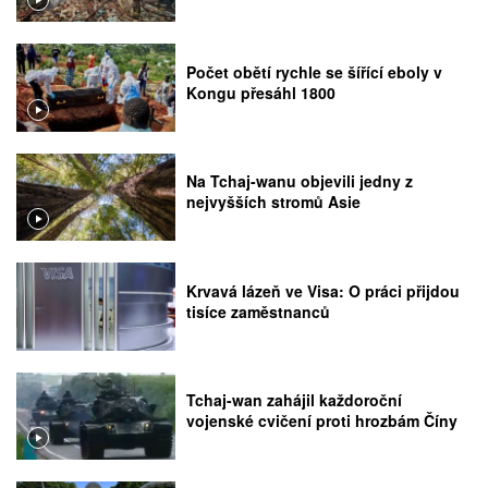
Počet obětí rychle se šířící eboly v
Kongu přesáhl 1800
Na Tchaj-wanu objevili jedny z
nejvyšších stromů Asie
Krvavá lázeň ve Visa: O práci přijdou
tisíce zaměstnanců
Tchaj-wan zahájil každoroční
vojenské cvičení proti hrozbám Číny