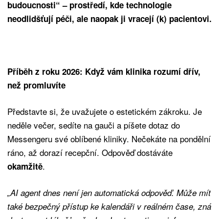
budoucnosti“ – prostředí, kde technologie
neodlidšťují péči, ale naopak ji vracejí (k) pacientovi.
Příběh z roku 2026: Když vám klinika rozumí dřív,
než promluvíte
Představte si, že uvažujete o estetickém zákroku. Je
neděle večer, sedíte na gauči a píšete dotaz do
Messengeru své oblíbené kliniky. Nečekáte na pondělní
ráno, až dorazí recepční. Odpověď dostáváte
.
okamžitě
„AI agent dnes není jen automatická odpověď. Může mít
také bezpečný přístup ke kalendáři v reálném čase, zná