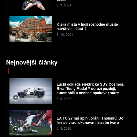
9. 9. 2021
Která místa v Indii rozhodně musíte
navštívit – část 1
8. 10. 2021
Nejnovější články
Lucid odkládá elektrické SUV Cosmos.
Rival Tesly Model Y dorazí později,
automobilka nechce opakovat staré
chyby
6. 8. 2026
EA FC 27 má splnit přání fanoušků. Do
hry se vrací skenování vlastní tváře
6. 8. 2026