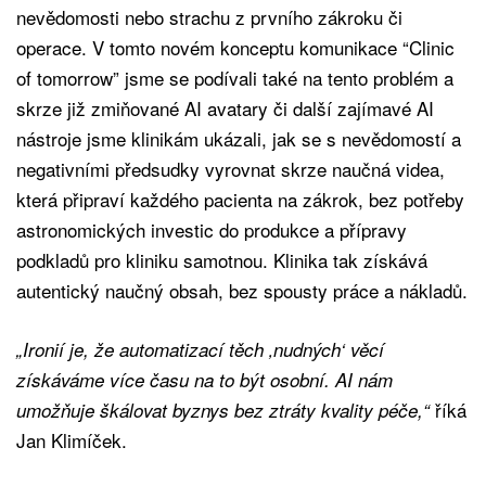
nevědomosti nebo strachu z prvního zákroku či
operace. V tomto novém konceptu komunikace “Clinic
of tomorrow” jsme se podívali také na tento problém a
skrze již zmiňované AI avatary či další zajímavé AI
nástroje jsme klinikám ukázali, jak se s nevědomostí a
negativními předsudky vyrovnat skrze naučná videa,
která připraví každého pacienta na zákrok, bez potřeby
astronomických investic do produkce a přípravy
podkladů pro kliniku samotnou. Klinika tak získává
autentický naučný obsah, bez spousty práce a nákladů.
„Ironií je, že automatizací těch ‚nudných‘ věcí
získáváme více času na to být osobní. AI nám
říká
umožňuje škálovat byznys bez ztráty kvality péče,“
Jan Klimíček.