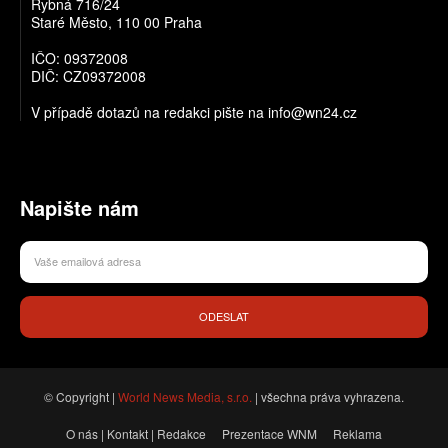
Rybná 716/24
Staré Město, 110 00 Praha
IČO: 09372008
DIČ: CZ09372008
V případě dotazů na redakci pište na info@wn24.cz
Napište nám
ODESLAT
© Copyright |
World News Media, s.r.o.
| všechna práva vyhrazena.
O nás | Kontakt | Redakce
Prezentace WNM
Reklama