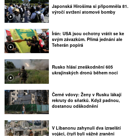
Japonská Hirošima si připomněla 81.
výročí svržení atomové bomby
Írán: USA jsou ochotny vrátit se ke
svým závazkům. Přímá jednání ale
Teherán popírá
Rusko hlásí zneškodnění 605
ukrajinských dronů během noci
Černé vdovy: Ženy v Rusku lákají
rekruty do sňatků. Když padnou,
dostanou odškodnění
V Libanonu zahynuli dva izraelští
vojáci, čtyři byli vážně zraněni