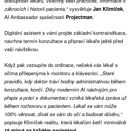
dostupnost lékařů, všechny best practices, informace o
vysvětluje
,
zákrocích i historii pacienta,“
Jan Klimíček
AI Ambassador společnosti
.
Projectman
Digitální asistent s vámi projde základní kontraindikace,
navrhne termín konzultace a připraví lékaře ještě před
vaší návštěvou.
Když pak vstoupíte do ordinace, nečeká vás lékař s
očima přilepenýma k monitoru a klávesnici.
„Staré
pravidlo, kdy doktor tráví hodiny administrativou během
konzultace, končí. Díky moderním AI nástrojům pro
přepis a práci s dokumentací vzniká lékařská zpráva už
během rozhovoru s pacientem. Lékař se vám může
100% věnovat, dívat se vám do očí a budovat důvěru,“
popisuje Klimíček realitu, která lékařům šetří minimálně
.
15 minut na každém pacientovi