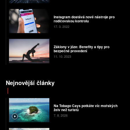
Instagram dostává nové nástroje pro
rodičovskou kontrolu
17. 3. 2022
Záklony v józe: Benefity a tipy pro
bezpečné provedení
11. 10. 2023
Nejnovější články
Na Tobago Cays potkáte víc mořských
želv než turistů
7. 8. 2026