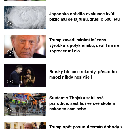
Japonsko nařídilo evakuace kvůli
blížícímu se tajfunu, zrušilo 500 letů
Trump zavedl minimální ceny
výrobků z polykřemíku, uvalil na ně
15procentní clo
Britský hit láme rekordy, přesto ho
mnozí nikdy neslyšeli
Student v Thajsku zabil své
prarodiče, šest lidí ve své škole a
nakonec sám sebe
Trump opět posunul termín dohody s