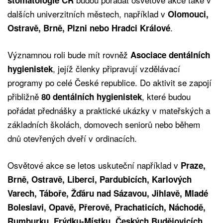
dalších univerzitních městech, například v
Olomouci,
.
Ostravě, Brně, Plzni nebo Hradci Králové
Významnou roli bude mít rovněž
Asociace dentálních
, jejíž členky připravují vzdělávací
hygienistek
programy po celé České republice. Do aktivit se zapojí
přibližně
, které budou
80 dentálních hygienistek
pořádat přednášky a praktické ukázky v mateřských a
základních školách, domovech seniorů nebo během
dnů otevřených dveří v ordinacích.
Osvětové akce se letos uskuteční například v
Praze,
Brně, Ostravě, Liberci, Pardubicích, Karlových
Varech, Táboře, Žďáru nad Sázavou, Jihlavě, Mladé
Boleslavi, Opavě, Přerově, Prachaticích, Náchodě,
Rumburku, Frýdku-Místku, Českých Budějovicích,