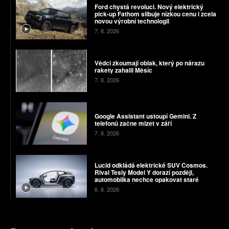
Ford chystá revoluci. Nový elektrický
pick-up Fathom slibuje nízkou cenu i zcela
novou výrobní technologii
7. 8. 2026
Vědci zkoumají oblak, který po nárazu
rakety zahalil Měsíc
7. 8. 2026
Google Assistant ustoupí Gemini. Z
telefonů začne mizet v září
7. 8. 2026
Lucid odkládá elektrické SUV Cosmos.
Rival Tesly Model Y dorazí později,
automobilka nechce opakovat staré
chyby
6. 8. 2026