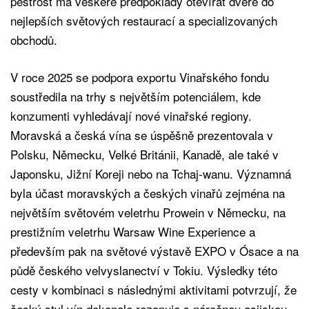
pestrost má veškeré předpoklady otevírat dveře do
nejlepších světových restaurací a specializovaných
obchodů.
V roce 2025 se podpora exportu Vinařského fondu
soustředila na trhy s největším potenciálem, kde
konzumenti vyhledávají nové vinařské regiony.
Moravská a česká vína se úspěšně prezentovala v
Polsku, Německu, Velké Británii, Kanadě, ale také v
Japonsku, Jižní Koreji nebo na Tchaj-wanu. Významná
byla účast moravských a českých vinařů zejména na
největším světovém veletrhu Prowein v Německu, na
prestižním veletrhu Warsaw Wine Experience a
především pak na světové výstavě EXPO v Ósace a na
půdě českého velvyslanectví v Tokiu. Výsledky této
cesty v kombinaci s následnými aktivitami potvrzují, že
český styl vín dokonale rezonuje s náročnou asijskou