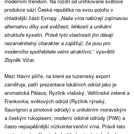
moderním trendům. Na rozdíl od unifikované světové
produkce sází Česká republika na svou polohu v
chladnější části Evropy. „
Naše vína nabízejí zajímavou
alternativu díky své svěžesti, lehkosti a unikátní
struktuře kyselin. Právě tyto vlastnosti jim dávají
nezaměnitelný charakter a zajišťují, že jsou pro
,“ vysvětlil
moderního spotřebitele velmi atraktivní
Zbyněk Vičar.
Mezi hlavní pilíře, na které se tuzemský export
zaměřuje, patří prezentace lokálních odrůd jako je
aromatická Pálava, Ryzlink vlašský, Veltlínské zelené a
Frankovka; světových odrůd (Ryzlink rýnský,
Sauvignon a pinotové odrůdy) s unikátním moravským
a českým rukopisem, moderní odolné odrůdy (PiWi) a
často nejúspěšnější nízkointervenční vína. Právě tato