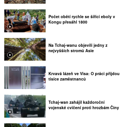
Počet obětí rychle se šířící eboly v
Kongu přesáhl 1800
Na Tchaj-wanu objevili jedny z
nejvyšších stromů Asie
Krvavá lázeň ve Visa: O práci přijdou
tisíce zaměstnanců
Tchaj-wan zahájil každoroční
vojenské cvičení proti hrozbám Číny