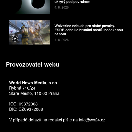
ukrytý pod povrchem
4. 8. 2026
Wolverine nebude pro slabé povahy.
ESRB odhalilo brutální násilí i nečekanou
nahotu
4. 8. 2026
Provozovatel webu
World News Media, s.r.o.
Rybná 716/24
Staré Město, 110 00 Praha
IČO: 09372008
DIČ: CZ09372008
V případě dotazů na redakci pište na info@wn24.cz