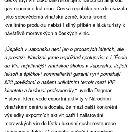
gastronomií a kulturou. Česká republika se zde ukázala
jako sebevědomá vinařská země, která kromě
kvalitního produktu nabízí i silný příběh a láká turisty k
návštěvě moravských a českých vinic.
„Ú
spěch v Japonsku není jen o prodaných lahvích, ale
o prestiži. Navázali jsme například spolupráci s L´École
du Vin, nejvlivnější vinařskou školou v Japonsku. Jejich
lektoři a špičkoví sommelierští garanti nyní pomáhají
šířit povědomí o našem unikátním terroir mezi VIP
“ uvedla Dagmar
klientelu a budoucí profesionály,
Fialová, která vede exportní aktivity v Národním
vinařském centru a dodala, že mezi další konkrétní
výsledky exportních aktivit patří i zalistování
moravských vín do lístku luxusní sushi restaurace
Tagasago v Tokiu. O úspěchu svědčí i vyprodané