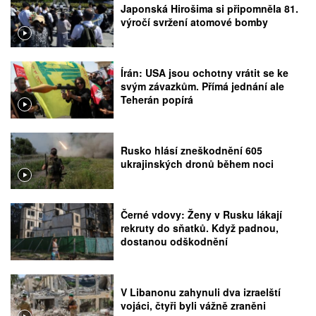
Japonská Hirošima si připomněla 81.
výročí svržení atomové bomby
Írán: USA jsou ochotny vrátit se ke
svým závazkům. Přímá jednání ale
Teherán popírá
Rusko hlásí zneškodnění 605
ukrajinských dronů během noci
Černé vdovy: Ženy v Rusku lákají
rekruty do sňatků. Když padnou,
dostanou odškodnění
V Libanonu zahynuli dva izraelští
vojáci, čtyři byli vážně zraněni