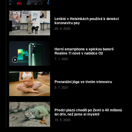
Letiště v Helsinkách používá k detekci
koronaviru psy
29. 9. 2020
Herní smartphone s epickou baterií
Realme 7i nově v nabídce O2
7. 1. 2021
Prenatální jóga ve třetím trimestru
5. 7. 2021
Předci plazů chodili po Zemi o 40 milionů
let dřív, než jsme si mysleli
19. 5. 2025