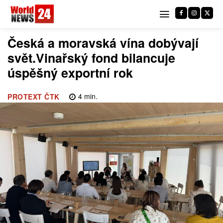
Česká a moravská vína dobývají
svět.Vinařský fond bilancuje
úspěšný exportní rok
4
min.
PROTEXT ČTK