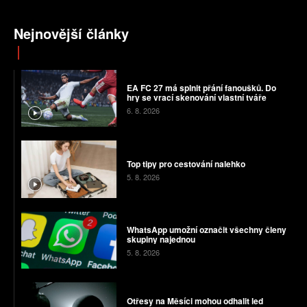
Nejnovější články
EA FC 27 má splnit přání fanoušků. Do
hry se vrací skenování vlastní tváře
6. 8. 2026
Top tipy pro cestování nalehko
5. 8. 2026
WhatsApp umožní označit všechny členy
skupiny najednou
5. 8. 2026
Otřesy na Měsíci mohou odhalit led