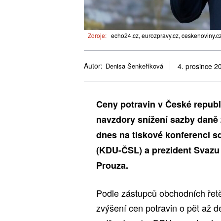
Zdroje:
echo24.cz, eurozpravy.cz, ceskenoviny.cz
Autor:
Denisa Šenkeříková
4. prosince 2
Ceny potravin v České republi
navzdory snížení sazby daně 
dnes na tiskové konferenci sd
(KDU-ČSL) a prezident Svaz
Prouza.
Podle zástupců obchodních řetěz
zvýšení cen potravin o pět až d