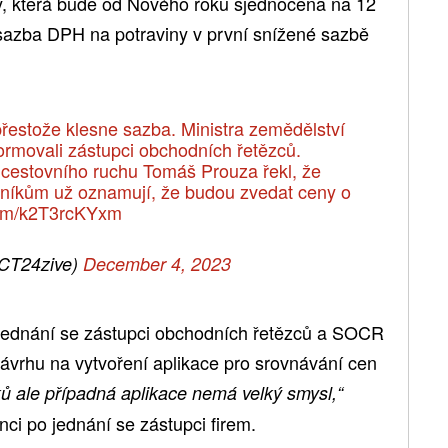
y, která bude od Nového roku sjednocena na 12
sazba DPH na potraviny v první snížené sazbě
přestože klesne sazba. Ministra zemědělství
rmovali zástupci obchodních řetězců.
cestovního ruchu Tomáš Prouza řekl, že
dníkům už oznamují, že budou zvedat ceny o
.com/k2T3rcKYxm
CT24zive)
December 4, 2023
jednání se zástupci obchodních řetězců a SOCR
vrhu na vytvoření aplikace pro srovnávání cen
ů ale případná aplikace nemá velký smysl,“
nci po jednání se zástupci firem.