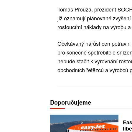
Tomáš Prouza, prezident SOCR,
již oznamují plánované zvýšení
rostoucími náklady na výrobu a d
Očekávaný nárůst cen potravin 
pro konečné spotřebitele sníže
nebude stačit k vyrovnání rost
obchodních řetězců a výrobců p
Doporučujeme
Eas
libe