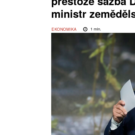
přestože sazba D
ministr zeměděls
1
min.
EKONOMIKA