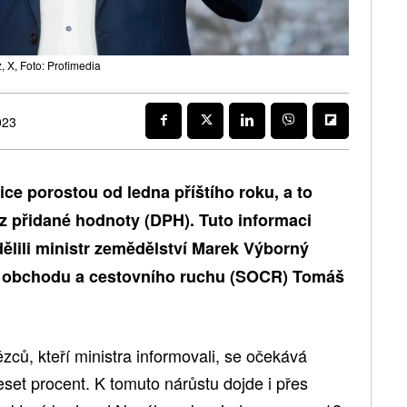
, X, Foto: Profimedia
023
ce porostou od ledna příštího roku, a to
z přidané hodnoty (DPH). Tuto informaci
ělili ministr zemědělství Marek Výborný
u obchodu a cestovního ruchu (SOCR) Tomáš
ců, kteří ministra informovali, se očekává
eset procent. K tomuto nárůstu dojde i přes