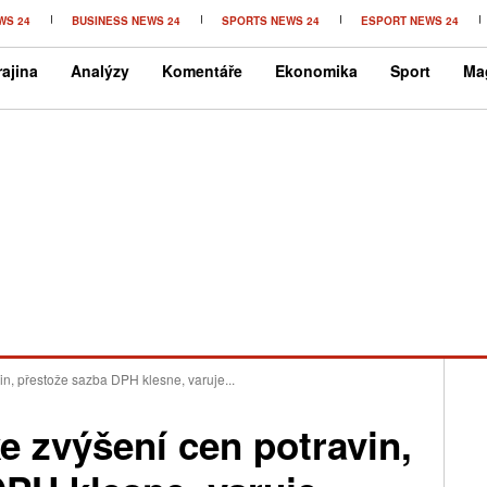
WS 24
BUSINESS NEWS 24
SPORTS NEWS 24
ESPORT NEWS 24
ajina
Analýzy
Komentáře
Ekonomika
Sport
Ma
in, přestože sazba DPH klesne, varuje...
e zvýšení cen potravin,