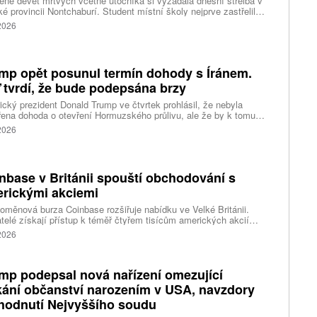
ně devět mrtvých včetně útočníka si vyžádala dnešní střelba v
ké provincii Nontchaburí. Student místní školy nejprve zastřelil
lí svého dědečka oba prarodiče a pak se vydal do školy, kde zabil
 2026
čitele a tři žáky, dalších 15 lidí zranil a nakonec spáchal
raždu. Jeho motiv zatím není znám, informovaly tiskové
ury s odvoláním na thajskou policii a úřady.
mp opět posunul termín dohody s Íránem.
 tvrdí, že bude podepsána brzy
cký prezident Donald Trump ve čtvrtek prohlásil, že nebyla
ena dohoda o otevření Hormuzského průlivu, ale že by k tomu
 dojít brzy. Írán je mezitím nadosah dohody o tranzitu v úžině
 2026
ánem, která může pro Trumpa představovat problém.
nbase v Británii spouští obchodování s
rickými akciemi
oměnová burza Coinbase rozšiřuje nabídku ve Velké Británii.
telé získají přístup k téměř čtyřem tisícům amerických akcií
 v aplikaci, ve které spravují kryptoměny a běžné peníze.
 2026
mp podepsal nová nařízení omezující
kání občanství narozením v USA, navzdory
hodnutí Nejvyššího soudu