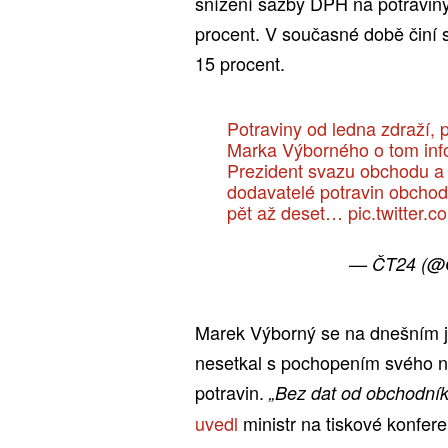
snížení sazby DPH na potravin
procent. V současné době činí 
15 procent.
Potraviny od ledna zdraží, 
Marka Výborného o tom info
Prezident svazu obchodu a 
dodavatelé potravin obcho
pět až deset…
pic.twitter
— ČT24 (@
Marek Výborný se na dnešním 
nesetkal s pochopením svého ná
potravin.
„Bez dat od obchodník
uvedl
ministr na tiskové konfere