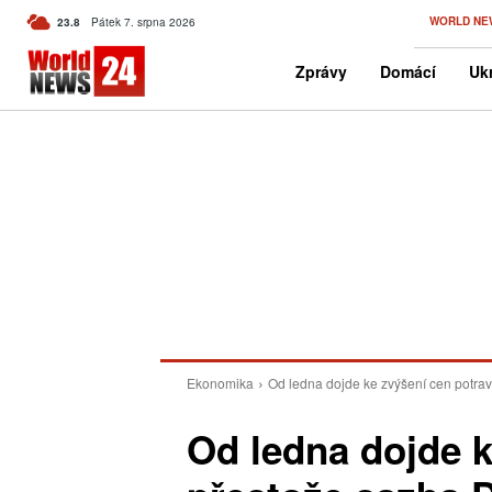
C
WORLD NE
23.8
Pátek 7. srpna 2026
Czech
Zprávy
Domácí
Ukr
Ekonomika
Od ledna dojde ke zvýšení cen potrav
Od ledna dojde k