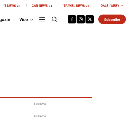
IT NEWS 24
CAR NEWS 24
TRAVEL NEWS 24
DALŠÍ WEBY
gazín
Více
Subscribe
Reklama
Reklama