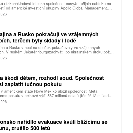
ká nízkonákladová letecká společnost easyJet přijala nabídku na
etí od americké investiční skupiny Apollo Global Management.
akce oceňuje aerolinku na 5,7 miliardy liber, tedy přibližně 162
 2026
rd korun.
ajina a Rusko pokračují ve vzájemných
cích, terčem byly sklady i lodě
ina a Rusko v noci na dnešek pokračovaly ve vzájemných
ch. V ruském Jekatěrinburguzachvátil po ukrajinském útoku požár
tické centrum ruského internetového prodejce Wildberries.
 2026
čnost o tom informovala bez podrobností na síti Telegram.
k ruské dronové útoky podle ukrajinských úřadů způsobily požár
ělských skladů v obci Balaklija v Charkovské oblasti na východě
iny, napsal Reuters.
a škodí dětem, rozhodl soud. Společnost
í zaplatit tučnou pokutu
v americkém státě Nové Mexiko uložil společnosti Meta
orms pokutu v celkové výši 567 milionů dolarů (téměř 12 miliard
) za újmu, kterou její platformy Facebook a Instagram působí
 2026
ým lidem. Firma musí změnit způsob ověřování věku.
onsko nařídilo evakuace kvůli blížícímu se
funu, zrušilo 500 letů