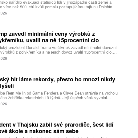
sko nařídilo evakuaci statisíců lidí v jihozápadní části země a
lo více než 500 letů kvůli pomalu postupujícímu tajfunu Dolphin.
 meteorologů přinese tajfun do oblasti silný vítr, prudký déšť a
 2026
é vlny, píše agentura Reuters. Dolphin je tajfunem první, tedy
abší kategorie s maximální rychlostí větru 144 kilometrů v hodině
árazy dosahujícími téměř 200 kilometrů v hodině. Blíží se k
ci ostrovů mezi oblasti Kjúšú a prefekturou Okinawa, uvedla
mp zavedl minimální ceny výrobků z
ská meteorologická agentura (JMA).
ykřemíku, uvalil na ně 15procentní clo
cký prezident Donald Trump ve čtvrtek zavedl minimální dovozní
výrobků z polykřemíku a na jejich dovoz uvalil 15procentní clo.
řemík se používá při výrobě polovodičů a je hlavní složkou
 2026
oltaických panelů, jeho největším světovým producentem je Čína.
 chce opatřeními podpořit domácí dodavatelské řetězce pro
u čipů a solárních panelů, a posílit tak pozici Spojených států v
ření s Čínou v oblasti umělé inteligence (AI) a energetiky, uvedla
tský hit láme rekordy, přesto ho mnozí nikdy
ura Reuters.
lyšeli
ba Rein Me In od Sama Fendera a Olivie Dean strávila na vrcholu
kého žebříčku rekordních 19 týdnů. Její úspěch však vyvolal
anou reakci. Řada lidí tvrdí, že píseň nikdy neslyšela. Hudební
 2026
se totiž rozdělil do menších skupin, které poslouchají úplně jiné
dent v Thajsku zabil své prarodiče, šest lidí
své škole a nakonec sám sebe