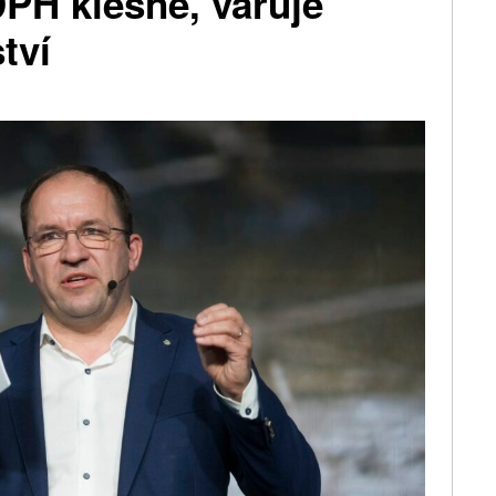
PH klesne, varuje
tví