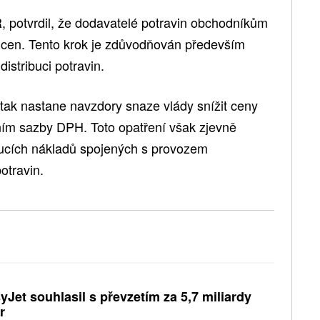
 potvrdil, že dodavatelé potravin obchodníkům
 cen. Tento krok je zdůvodňován především
istribuci potravin.
tak nastane navzdory snaze vlády snížit ceny
ním sazby DPH. Toto opatření však zjevně
oucích nákladů spojených s provozem
otravin.
yJet souhlasil s převzetím za 5,7 miliardy
r