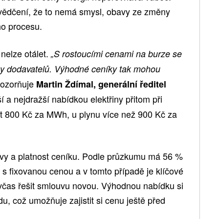
svědčení, že to nemá smysl, obavy ze změny
ho procesu.
nelze otálet.
„S rostoucími cenami na burze se
ky dodavatelů. Výhodné ceníky tak mohou
ozorňuje
Martin Ždímal, generální ředitel
í a nejdražší nabídkou elektřiny přitom při
t 800 Kč za MWh, u plynu více než 900 Kč za
uvy a platnost ceníku. Podle průzkumu má 56 %
 fixovanou cenou a v tomto případě je klíčové
 včas řešit smlouvu novou. Výhodnou nabídku si
u, což umožňuje zajistit si cenu ještě před