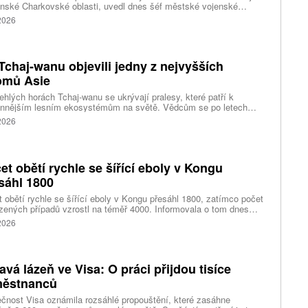
inské Charkovské oblasti, uvedl dnes šéf městské vojenské
y Vitalij Karabanov. Ukrajinské letectvo ráno oznámilo, že Rusko
 2026
i útočilo na Ukrajinu čtyřmi střelami a 101 bezpilotními letouny,
mž obrana zneškodnila 66 dronů. Informuje také o zásazích 18
 neupřesněných míst 29 ruskými drony a jednou střelou.
Tchaj-wanu objevili jedny z nejvyšších
omů Asie
ehlých horách Tchaj-wanu se ukrývají pralesy, které patří k
ennějším lesním ekosystémům na světě. Vědcům se po letech
ného pátrání podařilo objevit jedli tchajwanskou vysokou 84,1
 2026
, která je dnes považována za nejvyšší známý strom ve
dní Asii. Výzkum zároveň odhalil rozsáhlé porosty obřích stromů
ořádnou schopností ukládat uhlík.
et obětí rychle se šířící eboly v Kongu
sáhl 1800
 obětí rychle se šířící eboly v Kongu přesáhl 1800, zatímco počet
zených případů vzrostl na téměř 4000. Informovala o tom dnes
tura Reuters s odkazem na konžské úřady.
 2026
avá lázeň ve Visa: O práci přijdou tisíce
ěstnanců
čnost Visa oznámila rozsáhlé propouštění, které zasáhne