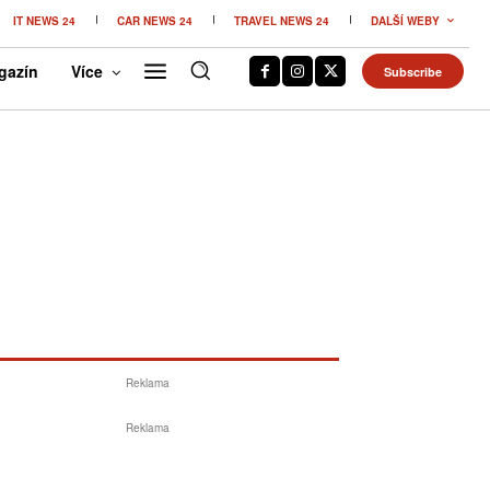
IT NEWS 24
CAR NEWS 24
TRAVEL NEWS 24
DALŠÍ WEBY
gazín
Více
Subscribe
Reklama
Reklama