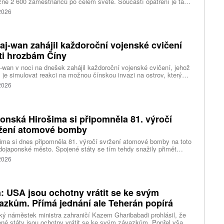
ižně 2 600 zaměstnanců po celém světě. Součástí opatření je také
ní 320 pracovních míst v kalifornském Foster City, kde firma
 2026
ozuje významné technologické centrum. Vyplývá to z dokumentů
ožených úřadům státu Kalifornie.
aj-wan zahájil každoroční vojenské cvičení
ti hrozbám Číny
-wan v noci na dnešek zahájil každoroční vojenské cvičení, jehož
 je simulovat reakci na možnou čínskou invazi na ostrov, který
ng pokládá za součást svého území. Desetidenní manévry se
 2026
 konat na různých místech po celém ostrově, informovala
ura AP.
onská Hirošima si připomněla 81. výročí
žení atomové bomby
ima si dnes připomněla 81. výročí svržení atomové bomby na toto
ojaponské město. Spojené státy se tím tehdy snažily přimět
sko ke kapitulaci na konci druhé světové války. Starosta města
 2026
i Macui při této příležitosti kritizoval světové velmoci za vedení
 a vyzval je, aby přestaly ospravedlňovat držení jaderných zbraní
odstrašující prostředek, napsala agentura AP.
n: USA jsou ochotny vrátit se ke svým
azkům. Přímá jednání ale Teherán popírá
ký náměstek ministra zahraničí Kazem Gharibabadi prohlásil, že
né státy jsou ochotny vrátit se ke svým závazkům. Popřel však