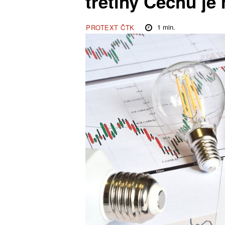
třetiny Čechů je
1
min.
PROTEXT ČTK