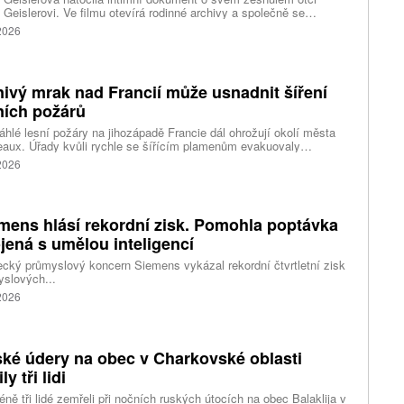
 Geislerovi. Ve filmu otevírá rodinné archivy a společně se
ou Aňou skládá portrét talentovaného muže, který měl v sobě
 2026
st i temnější stránku.
ivý mrak nad Francií může usnadnit šíření
ních požárů
hlé lesní požáry na jihozápadě Francie dál ohrožují okolí města
aux. Úřady kvůli rychle se šířícím plamenům evakuovaly
itisíce lidí a nevylučují ani další rozšiřování bezpečnostních
 2026
ení. Hasiči zároveň čelí neobvyklému jevu, který podle nich
ci výrazně komplikuje. Nad požáry se totiž vytvořily takzvané
umulonimby, tedy oblaka vznikající přímo působením intenzivního
.
mens hlásí rekordní zisk. Pomohla poptávka
jená s umělou inteligencí
ký průmyslový koncern Siemens vykázal rekordní čtvrtletní zisk
slových...
 2026
ké údery na obec v Charkovské oblasti
ly tři lidi
ně tři lidé zemřeli při nočních ruských útocích na obec Balaklija v