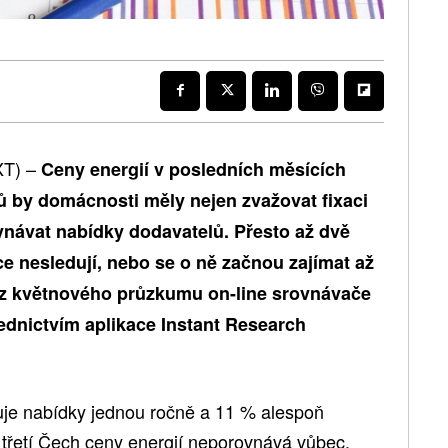
XT) –
Ceny energií v posledních měsících
ů by domácnosti měly nejen zvažovat fixaci
ovnávat nabídky dodavatelů. Přesto až dvě
e nesledují, nebo se o ně začnou zajímat až
o z květnového průzkumu on-line srovnávače
ednictvím aplikace Instant Research
uje nabídky jednou ročně a 11 % alespoň
třetí Čech ceny energií neporovnává vůbec.