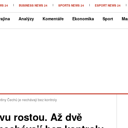
WS 24
BUSINESS NEWS 24
SPORTS NEWS 24
ESPORT NEWS 24
ajina
Analýzy
Komentáře
Ekonomika
Sport
Ma
etiny Čechů je nechávají bez kontroly
vu rostou. Až dvě