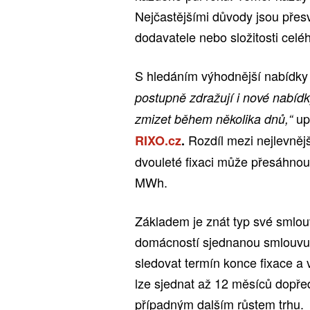
Nejčastějšími důvody jsou pře
dodavatele nebo složitosti celé
S hledáním výhodnější nabídky 
postupně zdražují i nové nabíd
up
zmizet během několika dnů,“
Rozdíl mezi nejlevnějš
RIXO.cz
.
dvouleté fixaci může přesáhnou
MWh.
Základem je znát typ své smlo
domácností sjednanou smlouvu s
sledovat termín konce fixace a
lze sjednat až 12 měsíců dopřed
případným dalším růstem trhu.