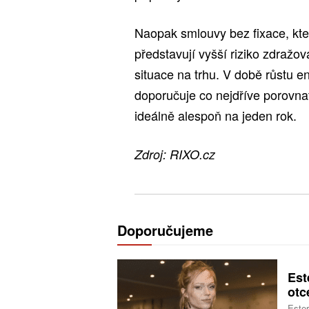
Naopak smlouvy bez fixace, kter
představují vyšší riziko zdražo
situace na trhu. V době růstu e
doporučuje co nejdříve porovnat 
ideálně alespoň na jeden rok.
Zdroj: RIXO.cz
Doporučujeme
Est
otc
Ester