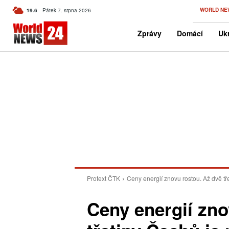
C
WORLD NE
19.6
Pátek 7. srpna 2026
Czech
Zprávy
Domácí
Ukr
Protext ČTK
Ceny energií znovu rostou. Až dvě tř
Ceny energií zno