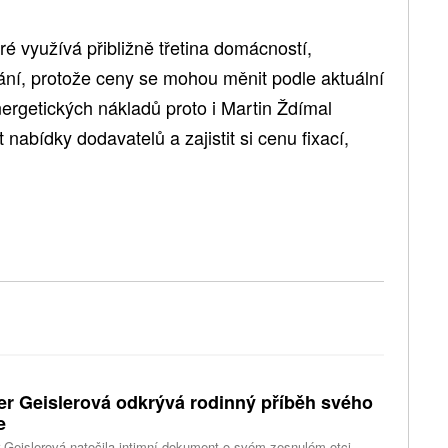
é využívá přibližně třetina domácností,
vání, protože ceny se mohou měnit podle aktuální
nergetických nákladů proto i Martin Ždímal
nabídky dodavatelů a zajistit si cenu fixací,
er Geislerová odkrývá rodinný příběh svého
e
 Geislerová natočila intimní dokument o svém zesnulém otci