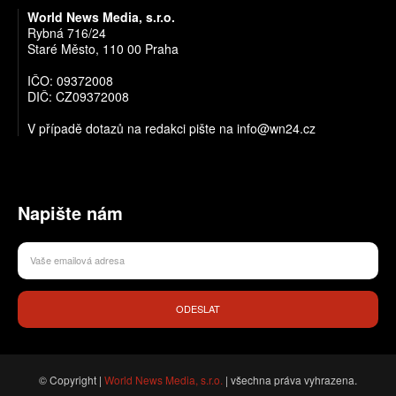
World News Media, s.r.o.
Rybná 716/24
Staré Město, 110 00 Praha
IČO: 09372008
DIČ: CZ09372008
V případě dotazů na redakci pište na info@wn24.cz
Napište nám
ODESLAT
© Copyright |
World News Media, s.r.o.
| všechna práva vyhrazena.