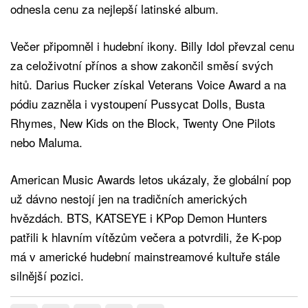
odnesla cenu za nejlepší latinské album.
Večer připomněl i hudební ikony. Billy Idol převzal cenu
za celoživotní přínos a show zakončil směsí svých
hitů. Darius Rucker získal Veterans Voice Award a na
pódiu zazněla i vystoupení Pussycat Dolls, Busta
Rhymes, New Kids on the Block, Twenty One Pilots
nebo Maluma.
American Music Awards letos ukázaly, že globální pop
už dávno nestojí jen na tradičních amerických
hvězdách. BTS, KATSEYE i KPop Demon Hunters
patřili k hlavním vítězům večera a potvrdili, že K-pop
má v americké hudební mainstreamové kultuře stále
silnější pozici.