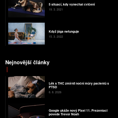
5 situací, kdy vynechat cvičení
19. 3. 2021
Když jóga nefunguje
15. 3. 2022
Nejnovější články
Lék s THC zmírnil noční můry pacientů s
PTSD
8. 8. 2026
Google ukáže nový Pixel 11. Prezentaci
povede Trevor Noah