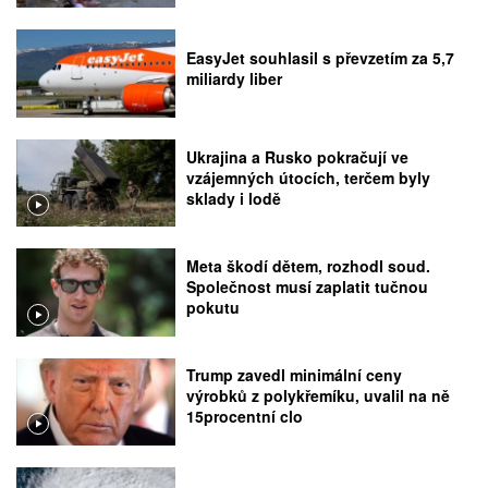
EasyJet souhlasil s převzetím za 5,7
miliardy liber
Ukrajina a Rusko pokračují ve
vzájemných útocích, terčem byly
sklady i lodě
Meta škodí dětem, rozhodl soud.
Společnost musí zaplatit tučnou
pokutu
Trump zavedl minimální ceny
výrobků z polykřemíku, uvalil na ně
15procentní clo