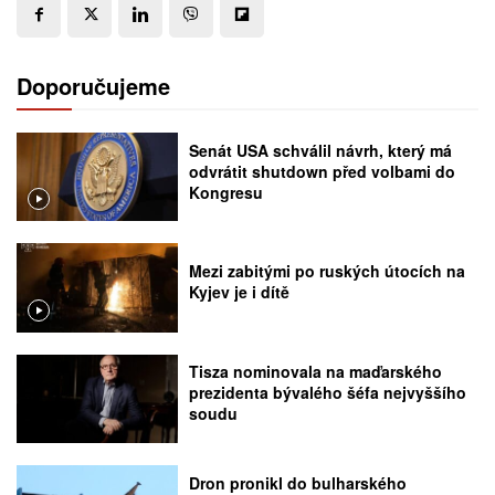
Doporučujeme
Senát USA schválil návrh, který má
odvrátit shutdown před volbami do
Kongresu
Mezi zabitými po ruských útocích na
Kyjev je i dítě
Tisza nominovala na maďarského
prezidenta bývalého šéfa nejvyššího
soudu
Dron pronikl do bulharského