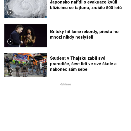
Japonsko nařídilo evakuace kvůli
blížícímu se tajfunu, zrušilo 500 letů
Britský hit láme rekordy, přesto ho
mnozí nikdy neslyšeli
Student v Thajsku zabil své
prarodiče, šest lidí ve své škole a
nakonec sám sebe
Reklama