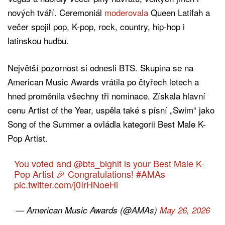
nových tváří. Ceremoniál
moderovala
Queen Latifah a
večer spojil pop, K-pop, rock, country, hip-hop i
latinskou hudbu.
Největší pozornost si odnesli BTS. Skupina se na
American Music Awards vrátila po čtyřech letech a
hned proměnila všechny tři nominace. Získala hlavní
cenu Artist of the Year, uspěla také s písní „Swim“ jako
Song of the Summer a ovládla kategorii Best Male K-
Pop Artist.
You voted and
@bts_bighit
is your Best Male K-
Pop Artist 🎉 Congratulations!
#AMAs
pic.twitter.com/j0IrHNoeHi
— American Music Awards (@AMAs)
May 26, 2026