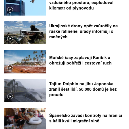
vzdušného prostoru, explodoval
kilometr od plynovodu
Ukrajinské drony opět zaútočily na
ruské rafinérie, úřady informují o
raněných
Mořské řasy zaplavují Karibik a
ohrožují pobřeží i cestovní ruch
Tajfun Dolphin na jihu Japonska
zranil šest lidí, 50.000 domů je bez
proudu
Španělsko zavádí kontroly na hranici
s Itálií kvůli migrační vlně