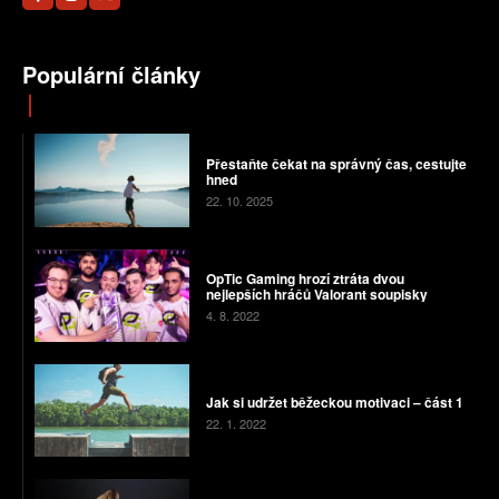
Populární články
Přestaňte čekat na správný čas, cestujte
hned
22. 10. 2025
OpTic Gaming hrozí ztráta dvou
nejlepších hráčů Valorant soupisky
4. 8. 2022
Jak si udržet běžeckou motivaci – část 1
22. 1. 2022