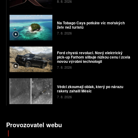
8. 8. 2026
Na Tobago Cays potkáte víc mořských
želv než turistů
7. 8. 2026
Ford chystá revoluci. Nový elektrický
pick-up Fathom slibuje nízkou cenu i zcela
novou výrobní technologii
7. 8. 2026
Vědci zkoumají oblak, který po nárazu
rakety zahalil Měsíc
7. 8. 2026
Provozovatel webu