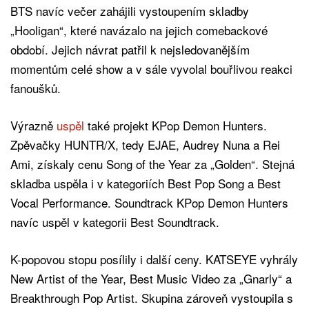
BTS navíc večer zahájili vystoupením skladby
„Hooligan“, které navázalo na jejich comebackové
období. Jejich návrat patřil k nejsledovanějším
momentům celé show a v sále vyvolal bouřlivou reakci
fanoušků.
Výrazně
uspěl
také projekt KPop Demon Hunters.
Zpěvačky HUNTR/X, tedy EJAE, Audrey Nuna a Rei
Ami, získaly cenu Song of the Year za „Golden“. Stejná
skladba uspěla i v kategoriích Best Pop Song a Best
Vocal Performance. Soundtrack KPop Demon Hunters
navíc uspěl v kategorii Best Soundtrack.
K-popovou stopu posílily i další ceny. KATSEYE vyhrály
New Artist of the Year, Best Music Video za „Gnarly“ a
Breakthrough Pop Artist. Skupina zároveň vystoupila s