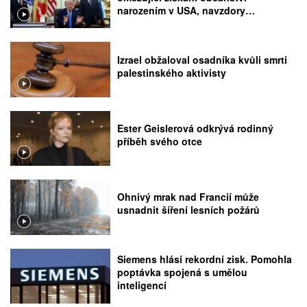
narozením v USA, navzdory
rozhodnutí Nejvyššího soudu
Izrael obžaloval osadníka kvůli smrti
palestinského aktivisty
Ester Geislerová odkrývá rodinný
příběh svého otce
Ohnivý mrak nad Francií může
usnadnit šíření lesních požárů
Siemens hlásí rekordní zisk. Pomohla
poptávka spojená s umělou
inteligencí