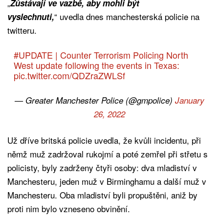
„
Zůstávají ve vazbě, aby mohli být
“ uvedla dnes manchesterská policie na
vyslechnuti,
twitteru.
#UPDATE
| Counter Terrorism Policing North
West update following the events in Texas:
pic.twitter.com/QDZraZWLSf
— Greater Manchester Police (@gmpolice)
January
26, 2022
Už dříve britská policie uvedla, že kvůli incidentu, při
němž muž zadržoval rukojmí a poté zemřel při střetu s
policisty, byly zadrženy čtyři osoby: dva mladiství v
Manchesteru, jeden muž v Birminghamu a další muž v
Manchesteru. Oba mladiství byli propuštěni, aniž by
proti nim bylo vzneseno obvinění.