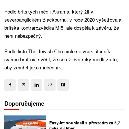
Podle britských médií Akrama, který žil v
severoanglickém Blackburnu, v roce 2020 vyšetřovala
britská kontrarozvědka MI5, ale dospěla k závěru, že
není nebezpečný.
Podle listu The Jewish Chronicle se však útočník
svému bratrovi svěřil, že se už dva roky modlí za to,
aby zemřel jako mučedník.
Doporučujeme
EasyJet souhlasil s převzetím za 5,7
miliardy liber