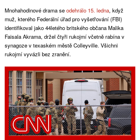
Mnohahodinové drama se
odehrálo 15. ledna
, když
muž, kterého Federální úřad pro vyšetřování (FBI)
identifikoval jako 44letého britského občana Malika
Faisala Akrama, držel čtyři rukojmí včetně rabína v
synagoze v texaském městě Colleyville. Všichni
rukojmí vyvázli bez zranění.