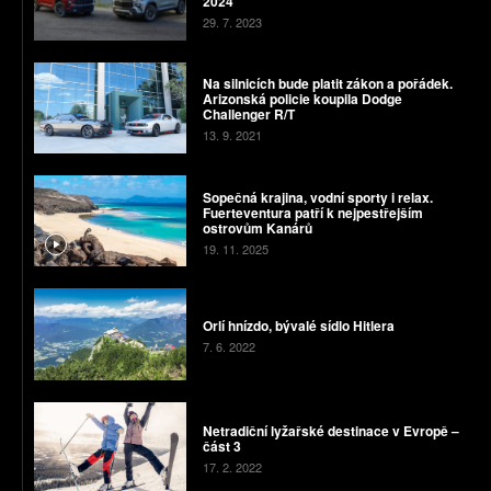
2024
29. 7. 2023
Na silnicích bude platit zákon a pořádek.
Arizonská policie koupila Dodge
Challenger R/T
13. 9. 2021
Sopečná krajina, vodní sporty i relax.
Fuerteventura patří k nejpestřejším
ostrovům Kanárů
19. 11. 2025
Orlí hnízdo, bývalé sídlo Hitlera
7. 6. 2022
Netradiční lyžařské destinace v Evropě –
část 3
17. 2. 2022