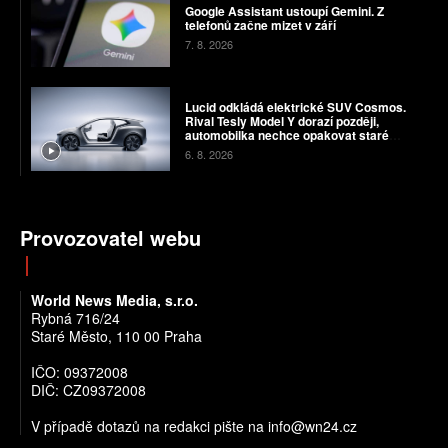
Google Assistant ustoupí Gemini. Z
telefonů začne mizet v září
7. 8. 2026
Lucid odkládá elektrické SUV Cosmos.
Rival Tesly Model Y dorazí později,
automobilka nechce opakovat staré
chyby
6. 8. 2026
Provozovatel webu
World News Media, s.r.o.
Rybná 716/24
Staré Město, 110 00 Praha
IČO: 09372008
DIČ: CZ09372008
V případě dotazů na redakci pište na info@wn24.cz