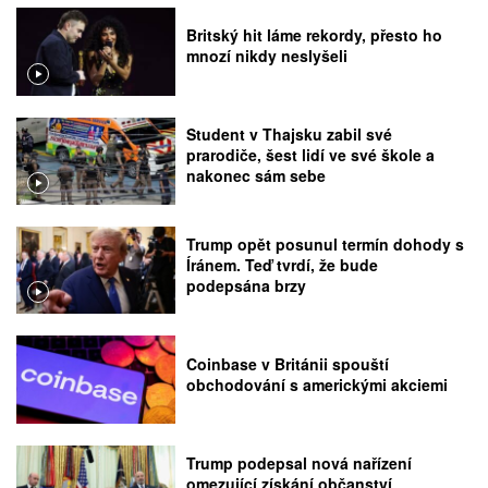
Britský hit láme rekordy, přesto ho
mnozí nikdy neslyšeli
Student v Thajsku zabil své
prarodiče, šest lidí ve své škole a
nakonec sám sebe
Trump opět posunul termín dohody s
Íránem. Teď tvrdí, že bude
podepsána brzy
Coinbase v Británii spouští
obchodování s americkými akciemi
Trump podepsal nová nařízení
omezující získání občanství