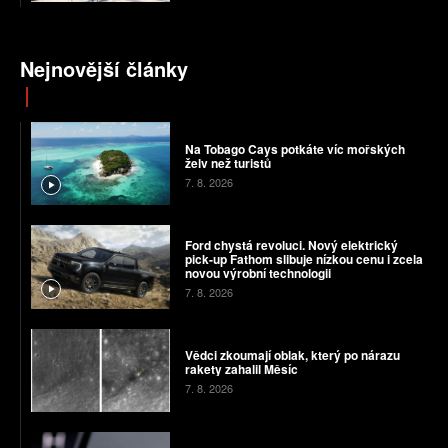
Nejnovější články
Na Tobago Cays potkáte víc mořských
želv než turistů
7. 8. 2026
Ford chystá revoluci. Nový elektrický
pick-up Fathom slibuje nízkou cenu i zcela
novou výrobní technologii
7. 8. 2026
Vědci zkoumají oblak, který po nárazu
rakety zahalil Měsíc
7. 8. 2026