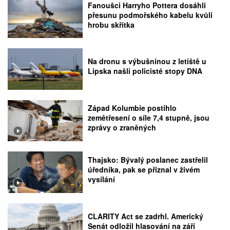
Fanoušci Harryho Pottera dosáhli
přesunu podmořského kabelu kvůli
hrobu skřítka
Na dronu s výbušninou z letiště u
Lipska našli policisté stopy DNA
Západ Kolumbie postihlo
zemětřesení o síle 7,4 stupně, jsou
zprávy o zraněných
Thajsko: Bývalý poslanec zastřelil
úředníka, pak se přiznal v živém
vysílání
CLARITY Act se zadrhl. Americký
Senát odložil hlasování na září