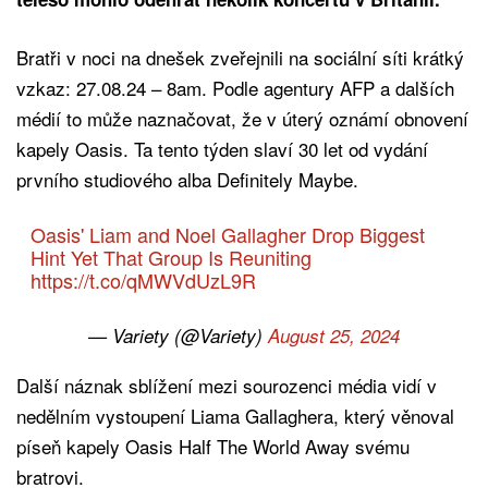
Bratři v noci na dnešek zveřejnili na sociální síti krátký
vzkaz: 27.08.24 – 8am. Podle agentury AFP a dalších
médií to může naznačovat, že v úterý oznámí obnovení
kapely Oasis. Ta tento týden slaví 30 let od vydání
prvního studiového alba Definitely Maybe.
Oasis' Liam and Noel Gallagher Drop Biggest
Hint Yet That Group Is Reuniting
https://t.co/qMWVdUzL9R
— Variety (@Variety)
August 25, 2024
Další náznak sblížení mezi sourozenci média vidí v
nedělním vystoupení Liama Gallaghera, který věnoval
píseň kapely Oasis Half The World Away svému
bratrovi.