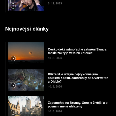
8. 12. 2023
Nejnovější články
Česko čeká mimořádné zatmění Slunce.
Měsíc zakryje většinu kotouče
10. 8. 2026
Blizzard je údajně nejvýkonnějším
studiem Xboxu. Zachránily ho Overwatch
a Diablo?
10. 8. 2026
Zapomeňte na Bruggy. Gent je živější a o
poznání méně uhlazený
10. 8. 2026