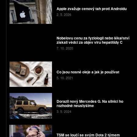
Apple zvažuje cenový tah proti Androidu
2. 5. 2026
Nobelovu cenu za fyziologii nebo lékařství
získali vědci za objev viru hepatitidy C
7. 10. 2020
Co jsou nosné oleje a jak je používat
5. 10. 2021
Dorazil nový Mercedes G. Na silnici ho
rozhodně neuslyšíme
3. 5. 2024
TSM se loučí se svým Dota 2 týmem