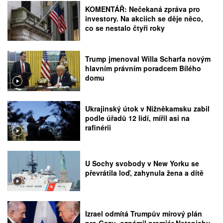
KOMENTÁŘ: Nečekaná zpráva pro
investory. Na akciích se děje něco,
co se nestalo čtyři roky
Trump jmenoval Willa Scharfa novým
hlavním právním poradcem Bílého
domu
Ukrajinský útok v Nižněkamsku zabil
podle úřadů 12 lidí, mířil asi na
rafinérii
U Sochy svobody v New Yorku se
převrátila loď, zahynula žena a dítě
Izrael odmítá Trumpův mírový plán
pro Gazu, oznámil premiér Netanjahu