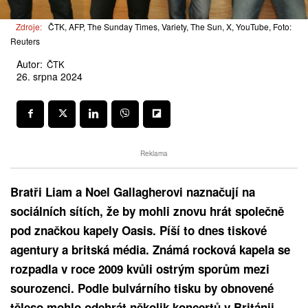
Zdroje:
ČTK, AFP, The Sunday Times, Variety, The Sun, X, YouTube, Foto:
Reuters
Autor:
ČTK
26. srpna 2024
Reklama
Bratři Liam a Noel Gallagherovi naznačují na
sociálních sítích, že by mohli znovu hrát společně
pod značkou kapely Oasis. Píší to dnes tiskové
agentury a britská média. Známá rocková kapela se
rozpadla v roce 2009 kvůli ostrým sporům mezi
sourozenci. Podle bulvárního tisku by obnovené
těleso mohlo odehrát několik koncertů v Británii.