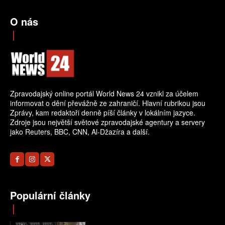
O nás
Zpravodajský online portál World News 24 vznikl za účelem
informovat o dění převážně ze zahraničí. Hlavní rubrikou jsou
Zprávy, kam redaktoři denně píší články v lokálním jazyce.
Zdroje jsou největší světové zpravodajské agentury a servery
jako Reuters, BBC, CNN, Al-Džazíra a další.
Populární články