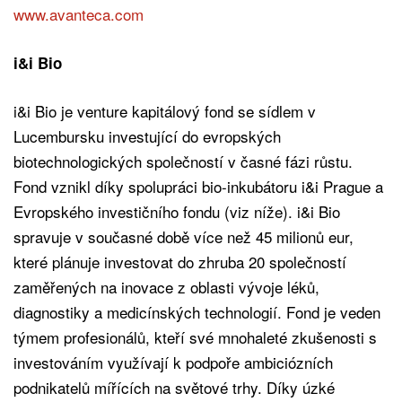
www.avanteca.com
i&i Bio
i&i Bio je venture kapitálový fond se sídlem v
Lucembursku investující do evropských
biotechnologických společností v časné fázi růstu.
Fond vznikl díky spolupráci bio-inkubátoru i&i Prague a
Evropského investičního fondu (viz níže). i&i Bio
spravuje v současné době více než 45 milionů eur,
které plánuje investovat do zhruba 20 společností
zaměřených na inovace z oblasti vývoje léků,
diagnostiky a medicínských technologií. Fond je veden
týmem profesionálů, kteří své mnohaleté zkušenosti s
investováním využívají k podpoře ambiciózních
podnikatelů mířících na světové trhy. Díky úzké