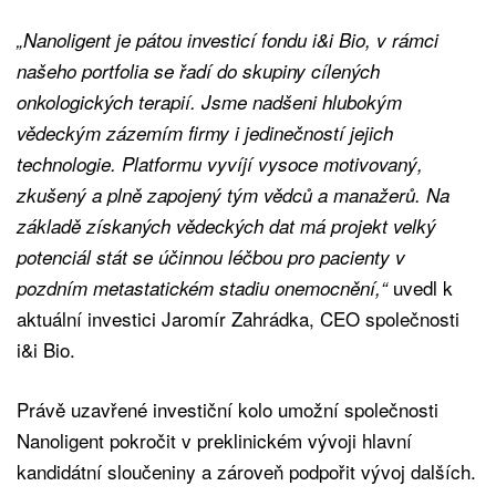
„Nanoligent je pátou investicí fondu i&i Bio, v rámci
našeho portfolia se řadí do skupiny cílených
onkologických terapií. Jsme nadšeni hlubokým
vědeckým zázemím firmy i jedinečností jejich
technologie. Platformu vyvíjí vysoce motivovaný,
zkušený a plně zapojený tým vědců a manažerů. Na
základě získaných vědeckých dat má projekt velký
potenciál stát se účinnou léčbou pro pacienty v
uvedl k
pozdním metastatickém stadiu onemocnění,“
aktuální investici Jaromír Zahrádka, CEO společnosti
i&i Bio.
Právě uzavřené investiční kolo umožní společnosti
Nanoligent pokročit v preklinickém vývoji hlavní
kandidátní sloučeniny a zároveň podpořit vývoj dalších.