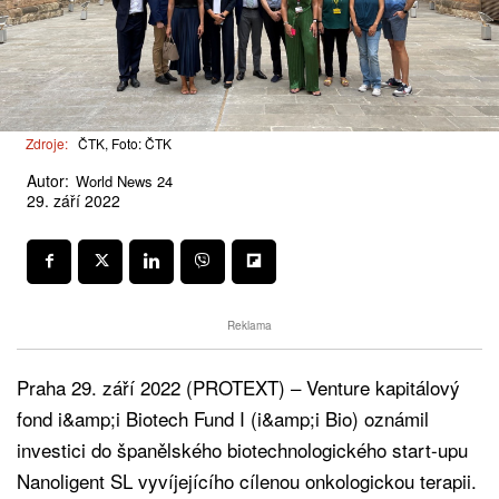
Zdroje:
ČTK, Foto: ČTK
Autor:
World News 24
29. září 2022
Reklama
Praha 29. září 2022 (PROTEXT) – Venture kapitálový
fond i&amp;i Biotech Fund I (i&amp;i Bio) oznámil
investici do španělského biotechnologického start-upu
Nanoligent SL vyvíjejícího cílenou onkologickou terapii.