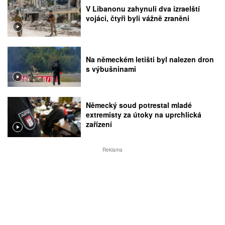
V Libanonu zahynuli dva izraelští
vojáci, čtyři byli vážně zraněni
Na německém letišti byl nalezen dron
s výbušninami
Německý soud potrestal mladé
extremisty za útoky na uprchlická
zařízení
Reklama