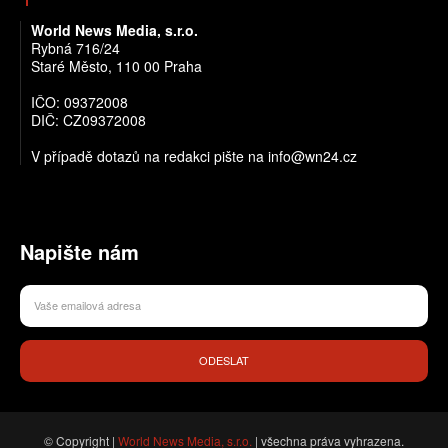
World News Media, s.r.o.
Rybná 716/24
Staré Město, 110 00 Praha
IČO: 09372008
DIČ: CZ09372008
V případě dotazů na redakci pište na info@wn24.cz
Napište nám
ODESLAT
© Copyright |
World News Media, s.r.o.
| všechna práva vyhrazena.