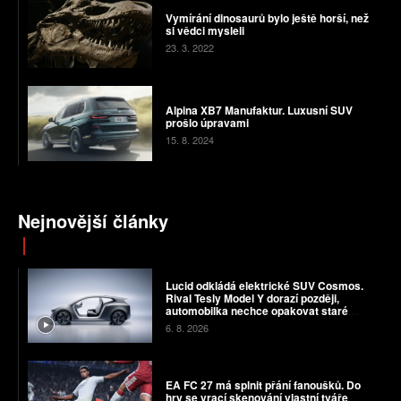
Vymírání dinosaurů bylo ještě horší, než
si vědci mysleli
23. 3. 2022
Alpina XB7 Manufaktur. Luxusní SUV
prošlo úpravami
15. 8. 2024
Nejnovější články
Lucid odkládá elektrické SUV Cosmos.
Rival Tesly Model Y dorazí později,
automobilka nechce opakovat staré
chyby
6. 8. 2026
EA FC 27 má splnit přání fanoušků. Do
hry se vrací skenování vlastní tváře