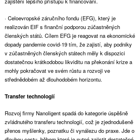
zajištění lepšího přístupu k financování.
· Celoevropské záručního fondu (EFG), který je
realizován EIF s finanční podporou zúčastněných
členských států. Cílem EFG je reagovat na ekonomické
dopady pandemie covid-19 tím, že zajistí, aby podniky
v zúčastněných členských státech měly k dispozici
dostatečnou krátkodobou likviditu na překonání krize a
mohly pokračovat ve svém růstu a rozvoji ve
střednědobém až dlouhodobém horizontu.
Transfer technologií
Rozvoj firmy Nanoligent spadá do kategorie úspěšně
zvládnutého transferu technologií, což je zjednodušeně
přenos myšlenky, poznatku či vynálezu do praxe. Jde o
dlouhou cestu, během které je nutné zajistit dostatečné