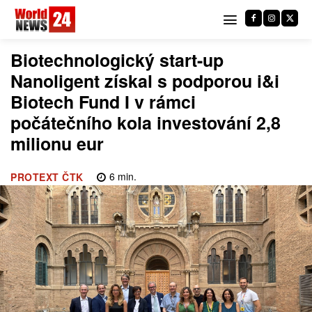
Biotechnologický start-up
Nanoligent získal s podporou i&i
Biotech Fund I v rámci
počátečního kola investování 2,8
milionu eur
6
min.
PROTEXT ČTK