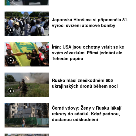
Japonská Hirošima si připomněla 81.
výročí svržení atomové bomby
Írán: USA jsou ochotny vrátit se ke
svým závazkům. Přímá jednání ale
Teherán popírá
Rusko hlásí zneškodnění 605
ukrajinských dronů během noci
Černé vdovy: Ženy v Rusku lákají
rekruty do sňatků. Když padnou,
dostanou odškodnění