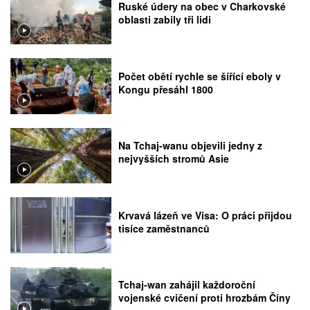
Ruské údery na obec v Charkovské
oblasti zabily tři lidi
Počet obětí rychle se šířící eboly v
Kongu přesáhl 1800
Na Tchaj-wanu objevili jedny z
nejvyšších stromů Asie
Krvavá lázeň ve Visa: O práci přijdou
tisíce zaměstnanců
Tchaj-wan zahájil každoroční
vojenské cvičení proti hrozbám Číny