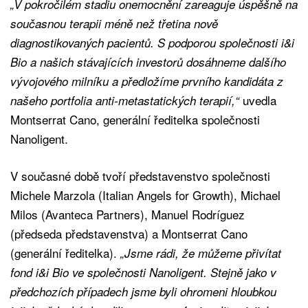
„V pokročilém stadiu onemocnění zareaguje úspěšně na
současnou terapii méně než třetina nově
diagnostikovaných pacientů. S podporou společnosti i&i
Bio a našich stávajících investorů dosáhneme dalšího
vývojového milníku a předložíme prvního kandidáta z
uvedla
našeho portfolia anti-metastatických terapií,“
Montserrat Cano, generální ředitelka společnosti
Nanoligent.
V současné době tvoří představenstvo společnosti
Michele Marzola (Italian Angels for Growth), Michael
Milos (Avanteca Partners), Manuel Rodríguez
(předseda představenstva) a Montserrat Cano
(generální ředitelka).
„Jsme rádi, že můžeme přivítat
fond i&i Bio ve společnosti Nanoligent. Stejně jako v
předchozích případech jsme byli ohromeni hloubkou