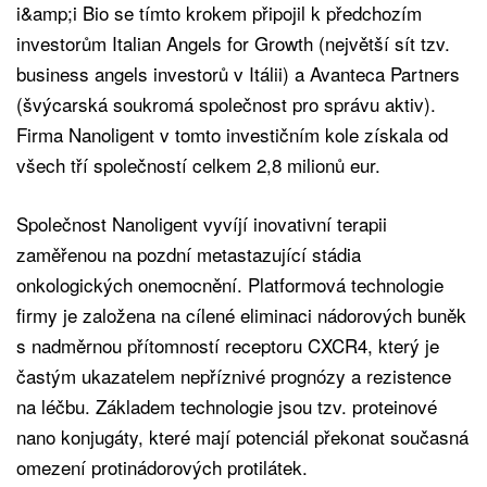
i&amp;i Bio se tímto krokem připojil k předchozím
investorům Italian Angels for Growth (největší sít tzv.
business angels investorů v Itálii) a Avanteca Partners
(švýcarská soukromá společnost pro správu aktiv).
Firma Nanoligent v tomto investičním kole získala od
všech tří společností celkem 2,8 milionů eur.
Společnost Nanoligent vyvíjí inovativní terapii
zaměřenou na pozdní metastazující stádia
onkologických onemocnění. Platformová technologie
firmy je založena na cílené eliminaci nádorových buněk
s nadměrnou přítomností receptoru CXCR4, který je
častým ukazatelem nepříznivé prognózy a rezistence
na léčbu. Základem technologie jsou tzv. proteinové
nano konjugáty, které mají potenciál překonat současná
omezení protinádorových protilátek.