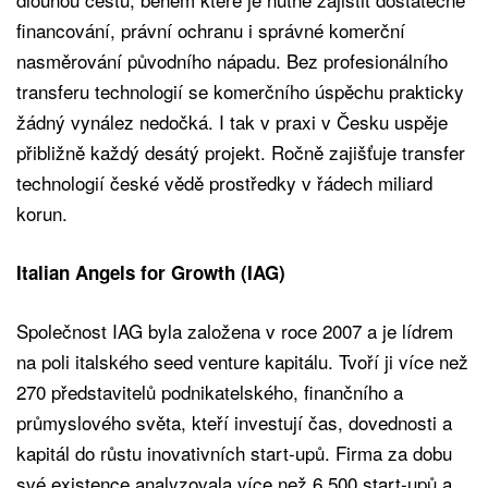
financování, právní ochranu i správné komerční
nasměrování původního nápadu. Bez profesionálního
transferu technologií se komerčního úspěchu prakticky
žádný vynález nedočká. I tak v praxi v Česku uspěje
přibližně každý desátý projekt. Ročně zajišťuje transfer
technologií české vědě prostředky v řádech miliard
korun.
Italian Angels for Growth (IAG)
Společnost IAG byla založena v roce 2007 a je lídrem
na poli italského seed venture kapitálu. Tvoří ji více než
270 představitelů podnikatelského, finančního a
průmyslového světa, kteří investují čas, dovednosti a
kapitál do růstu inovativních start-upů. Firma za dobu
své existence analyzovala více než 6 500 start-upů a