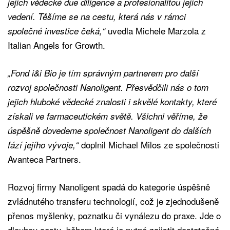
jejich vědecké due diligence a profesionalitou jejich
vedení. Těšíme se na cestu, která nás v rámci
uvedla Michele Marzola z
společné investice čeká,“
Italian Angels for Growth.
„Fond i&i Bio je tím správným partnerem pro další
rozvoj společnosti Nanoligent. Přesvědčili nás o tom
jejich hluboké vědecké znalosti i skvělé kontakty, které
získali ve farmaceutickém světě. Všichni věříme, že
úspěšně dovedeme společnost Nanoligent do dalších
doplnil Michael Milos ze společnosti
fází jejího vývoje,“
Avanteca Partners.
Rozvoj firmy Nanoligent spadá do kategorie úspěšně
zvládnutého transferu technologií, což je zjednodušeně
přenos myšlenky, poznatku či vynálezu do praxe. Jde o
dlouhou cestu, během které je nutné zajistit dostatečné