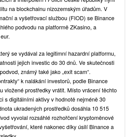
alitu na blockchainu nizozemským úřadům. V
rmační a vyšetřovací službou (FIOD) se Binance
sáhlého podvodu na platformě ZKasino, a
 eur.
terý se vydával za legitimní hazardní platformu,
atnosti jejich investic do 30 dnů. Ve skutečnosti
“ podvod, známý také jako „exit scam“.
ontrakty“ k nalákání investorů, podle Binance
 vložené prostředky vrátit. Místo vrácení těchto
i s digitálními aktivy v hodnotě nejméně 30
odnota ukradených prostředků dosáhla 10 515
dvod vyvolal rozsáhlé rozhořčení kryptoměnové
vyšetřování, které nakonec díky úsilí Binance a
sledky.