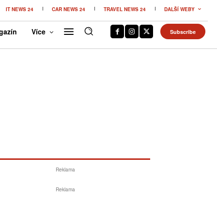
IT NEWS 24
CAR NEWS 24
TRAVEL NEWS 24
DALŠÍ WEBY
gazín
Více
Subscribe
Reklama
Reklama