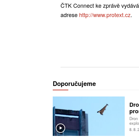
ČTK Connect ke zprávě vydává o
adrese
http://www.protext.cz
.
Doporučujeme
Dro
pro
Dron
explo
bulha
8. 8.
výbuš