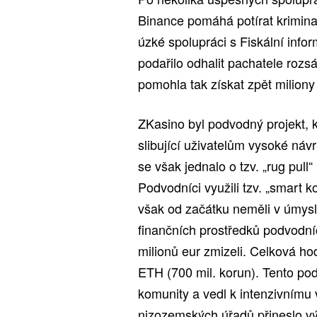
Binance pomáhá potírat krimin
úzké spolupráci s Fiskální info
podařilo odhalit pachatele roz
pomohla tak získat zpět miliony
ZKasino byl podvodný projekt, k
slibující uživatelům vysoké návr
se však jednalo o tzv. „rug pull
Podvodníci využili tzv. „smart k
však od začátku neměli v úmyslu
finančních prostředků podvodníc
milionů eur zmizeli. Celková h
ETH (700 mil. korun). Tento po
komunity a vedl k intenzivnímu 
nizozemských úřadů přineslo vý