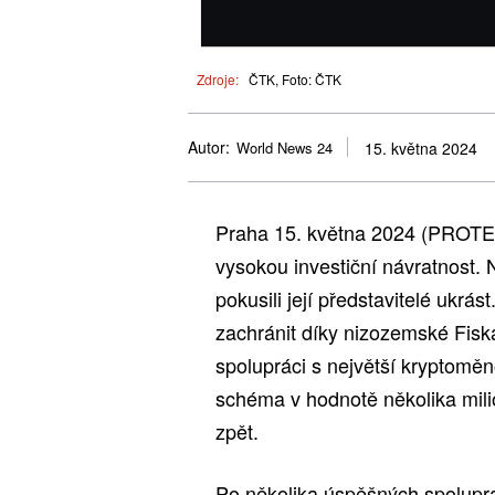
Zdroje:
ČTK, Foto: ČTK
Autor:
World News 24
15. května 2024
Praha 15. května 2024 (PROTEX
vysokou investiční návratnost. 
pokusili její představitelé ukrás
zachránit díky nizozemské Fiská
spolupráci s největší kryptom
schéma v hodnotě několika milio
zpět.
Po několika úspěšných spoluprac