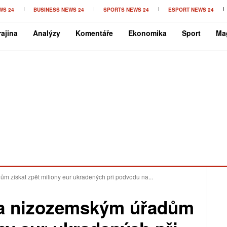
WS 24
BUSINESS NEWS 24
SPORTS NEWS 24
ESPORT NEWS 24
ajina
Analýzy
Komentáře
Ekonomika
Sport
Ma
 získat zpět miliony eur ukradených při podvodu na...
a nizozemským úřadům