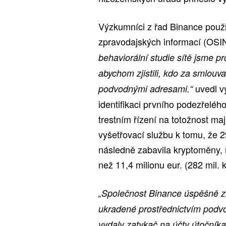
Výzkumníci z řad Binance použi
zpravodajských informací (OSINT
behaviorální studie sítě jsme 
abychom zjistili, kdo za smlouvam
uvedl v
podvodnými adresami.“
identifikaci prvního podezřeléh
trestním řízení na totožnost maj
vyšetřovací službu k tomu, že 
následně zabavila kryptoměny, 
než 11,4 milionu eur. (282 mil. 
„Společnost Binance úspěšně z
ukradené prostřednictvím podvod
vydaly zatykač na účty útočníka