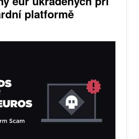
ony eur ukradených při
rdní platformě