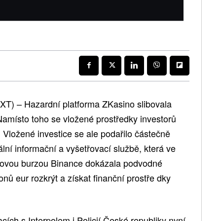
T) – Hazardní platforma ZKasino slibovala
Namísto toho se vložené prostředky investorů
t. Vložené investice se ale podařilo částečně
lní informační a vyšetřovací službě, která ve
ěnovou burzou Binance dokázala podvodné
nů eur rozkrýt a získat finanční prostře dky
ích s Interpolem i Policií České republiky nyní