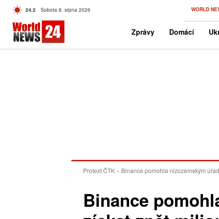
C
WORLD NE
24.2
Sobota 8. srpna 2026
Czech
Zprávy
Domácí
Ukr
Protext ČTK
Binance pomohla nizozemským úřadům
Binance pomohl