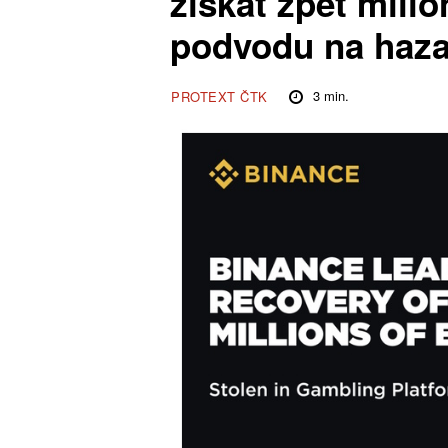
získat zpět mili
podvodu na haza
3
min.
PROTEXT ČTK