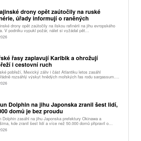
ajinské drony opět zaútočily na ruské
inérie, úřady informují o raněných
inské drony opět zaútočily na ilskou rafinérii na jihu evropského
. V podniku vypukl požár, nálet si vyžádal pět
ých, informoval krizový štáb Krasnodarského kraje. Další dva lidi
 2026
l dron v Zadonsku na Donu, oznámil gubernátor Lipecké oblasti
Artamonov. Ruské úřady informovaly o zničení stovek
inských dronů během uplynulé noci. Ukrajinské drony podle Kyjeva
ly rafinérie v Ilsku a v Syzrani.
ské řasy zaplavují Karibik a ohrožují
řeží i cestovní ruch
ské pobřeží, Mexický záliv i část Atlantiku letos zasáhl
řádně rozsáhlý výskyt hnědých mořských řas rodu sargassum.
ážích se hromadí miliony tun biomasy, která po vyplavení rychle
 2026
vá, zhoršuje kvalitu vody, omezuje život mořských organismů a
eň působí značné problémy turistickým oblastem závislým na
ěvnících.
fun Dolphin na jihu Japonska zranil šest lidí,
000 domů je bez proudu
n Dolphin zasáhl na jihu Japonska prefektury Okinawa a
ima, kde zranil šest lidí a více než 50.000 domů připravil o
ky elektřiny. Na příchod tajfunu se kvůli riziku záplav a sesuvů
 2026
v důsledku předpovídaných prudkých srážek připravují také na
dním pobřeží Číny, kde úřady uzavřely školy a turisty