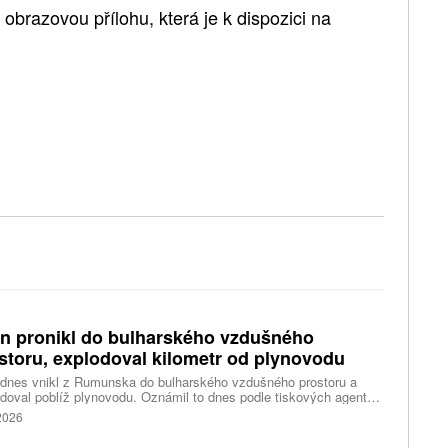
brazovou přílohu, která je k dispozici na
n pronikl do bulharského vzdušného
storu, explodoval kilometr od plynovodu
 dnes vnikl z Rumunska do bulharského vzdušného prostoru a
doval poblíž plynovodu. Oznámil to dnes podle tiskových agentur
rský premiér Rumen Radev. Dron podle něj nesl velké množství
 2026
nin, píše agentura DPA.