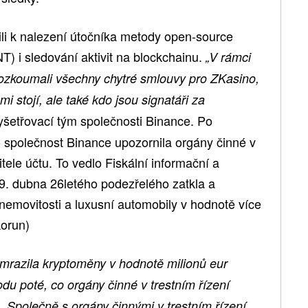
li k nalezení útočníka metody open-source
) i sledování aktivit na blockchainu.
„V rámci
prozkoumali všechny chytré smlouvy pro ZKasino,
i stojí, ale také kdo jsou signatáři za
yšetřovací tým společnosti Binance. Po
o společnost Binance upozornila orgány činné v
itele účtu. To vedlo Fiskální informační a
29. dubna 26letého podezřelého zatkla a
nemovitosti a luxusní automobily v hodnotě více
korun)
mrazila kryptoměny v hodnotě milionů eur
u poté, co orgány činné v trestním řízení
. Společně s orgány činnými v trestním řízení