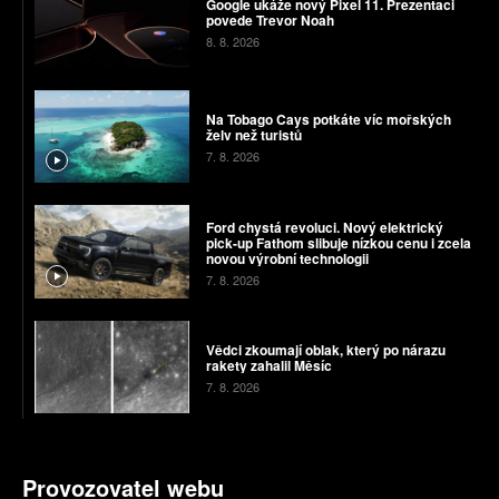
Google ukáže nový Pixel 11. Prezentaci
povede Trevor Noah
8. 8. 2026
Na Tobago Cays potkáte víc mořských
želv než turistů
7. 8. 2026
Ford chystá revoluci. Nový elektrický
pick-up Fathom slibuje nízkou cenu i zcela
novou výrobní technologii
7. 8. 2026
Vědci zkoumají oblak, který po nárazu
rakety zahalil Měsíc
7. 8. 2026
Provozovatel webu