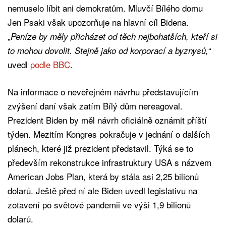
nemuselo líbit ani demokratům. Mluvčí Bílého domu
Jen Psaki však upozorňuje na hlavní cíl Bidena.
„
Peníze by měly přicházet od těch nejbohatších, kteří si
“
to mohou dovolit. Stejně jako od korporací a byznysů,
uvedl
podle BBC
.
Na informace o neveřejném návrhu představujícím
zvýšení daní však zatím Bílý dům nereagoval.
Prezident Biden by měl návrh oficiálně oznámit příští
týden. Mezitím Kongres pokračuje v jednání o dalších
plánech, které již prezident představil. Týká se to
především rekonstrukce infrastruktury USA s názvem
American Jobs Plan, která by stála asi 2,25 bilionů
dolarů. Ještě před ní ale Biden uvedl legislativu na
zotavení po světové pandemii ve výši 1,9 bilionů
dolarů.