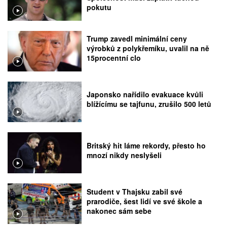
pokutu
Trump zavedl minimální ceny
výrobků z polykřemíku, uvalil na ně
15procentní clo
Japonsko nařídilo evakuace kvůli
blížícímu se tajfunu, zrušilo 500 letů
Britský hit láme rekordy, přesto ho
mnozí nikdy neslyšeli
Student v Thajsku zabil své
prarodiče, šest lidí ve své škole a
nakonec sám sebe