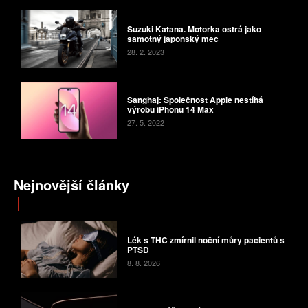
Suzuki Katana. Motorka ostrá jako
samotný japonský meč
28. 2. 2023
Šanghaj: Společnost Apple nestíhá
výrobu iPhonu 14 Max
27. 5. 2022
Nejnovější články
Lék s THC zmírnil noční můry pacientů s
PTSD
8. 8. 2026