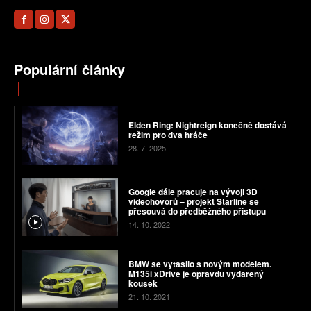
Populární články
Elden Ring: Nightreign konečně dostává
režim pro dva hráče
28. 7. 2025
Google dále pracuje na vývoji 3D
videohovorů – projekt Starline se
přesouvá do předběžného přístupu
14. 10. 2022
BMW se vytasilo s novým modelem.
M135i xDrive je opravdu vydařený
kousek
21. 10. 2021