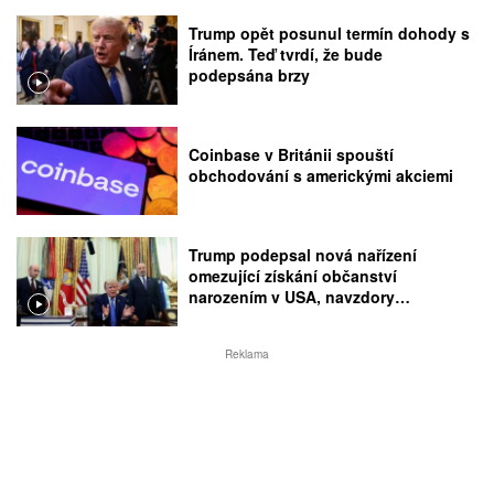
Trump opět posunul termín dohody s
Íránem. Teď tvrdí, že bude
podepsána brzy
Coinbase v Británii spouští
obchodování s americkými akciemi
Trump podepsal nová nařízení
omezující získání občanství
narozením v USA, navzdory
rozhodnutí Nejvyššího soudu
Reklama