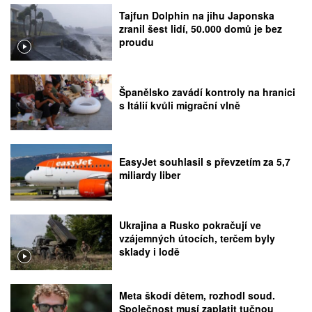
Tajfun Dolphin na jihu Japonska
zranil šest lidí, 50.000 domů je bez
proudu
Španělsko zavádí kontroly na hranici
s Itálií kvůli migrační vlně
EasyJet souhlasil s převzetím za 5,7
miliardy liber
Ukrajina a Rusko pokračují ve
vzájemných útocích, terčem byly
sklady i lodě
Meta škodí dětem, rozhodl soud.
Společnost musí zaplatit tučnou