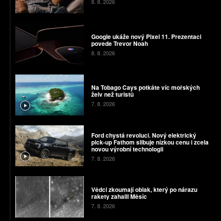
8. 8. 2026
Google ukáže nový Pixel 11. Prezentaci
povede Trevor Noah
8. 8. 2026
Na Tobago Cays potkáte víc mořských
želv než turistů
7. 8. 2026
Ford chystá revoluci. Nový elektrický
pick-up Fathom slibuje nízkou cenu i zcela
novou výrobní technologii
7. 8. 2026
Vědci zkoumají oblak, který po nárazu
rakety zahalil Měsíc
7. 8. 2026