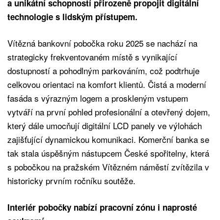
a unikátní schopností přirozeně propojit digitální
technologie s lidským přístupem.
Vítězná bankovní pobočka roku 2025 se nachází na
strategicky frekventovaném místě s vynikající
dostupností a pohodlným parkováním, což podtrhuje
celkovou orientaci na komfort klientů. Čistá a moderní
fasáda s výrazným logem a proskleným vstupem
vytváří na první pohled profesionální a otevřený dojem,
který dále umocňují digitální LCD panely ve výlohách
zajišťující dynamickou komunikaci. Komerční banka se
tak stala úspěšným nástupcem České spořitelny, která
s pobočkou na pražském Vítězném náměstí zvítězila v
historicky prvním ročníku soutěže.
Interiér pobočky nabízí pracovní zónu i naprosté