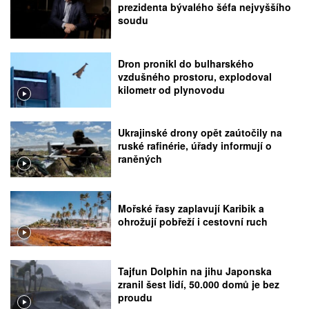
prezidenta bývalého šéfa nejvyššího
soudu
Dron pronikl do bulharského
vzdušného prostoru, explodoval
kilometr od plynovodu
Ukrajinské drony opět zaútočily na
ruské rafinérie, úřady informují o
raněných
Mořské řasy zaplavují Karibik a
ohrožují pobřeží i cestovní ruch
Tajfun Dolphin na jihu Japonska
zranil šest lidí, 50.000 domů je bez
proudu