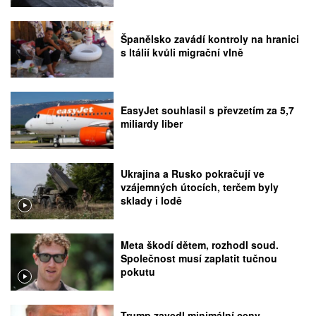
Španělsko zavádí kontroly na hranici
s Itálií kvůli migrační vlně
EasyJet souhlasil s převzetím za 5,7
miliardy liber
Ukrajina a Rusko pokračují ve
vzájemných útocích, terčem byly
sklady i lodě
Meta škodí dětem, rozhodl soud.
Společnost musí zaplatit tučnou
pokutu
Trump zavedl minimální ceny