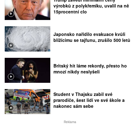
výrobků z polykřemíku, uvalil na ně
15procentní clo
Japonsko nařídilo evakuace kvůli
blížícímu se tajfunu, zrušilo 500 letů
Britský hit láme rekordy, přesto ho
mnozí nikdy neslyšeli
Student v Thajsku zabil své
prarodiče, šest lidí ve své škole a
nakonec sám sebe
Reklama