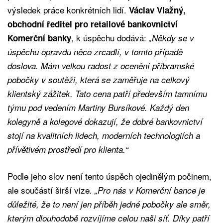
výsledek práce konkrétních lidí.
Václav Vlažný,
obchodní ředitel pro retailové bankovnictví
, k úspěchu dodává:
Komerční banky
„Někdy se v
úspěchu opravdu něco zrcadlí, v tomto případě
doslova. Mám velkou radost z ocenění příbramské
pobočky v soutěži, která se zaměřuje na celkový
klientský zážitek. Tato cena patří především tamnímu
týmu pod vedením Martiny Bursíkové. Každý den
kolegyně a kolegové dokazují, že dobré bankovnictví
stojí na kvalitních lidech, moderních technologiích a
přívětivém prostředí pro klienta.“
Podle jeho slov není tento úspěch ojedinělým počinem,
ale součástí širší vize
. „Pro nás v Komerční bance je
důležité, že to není jen příběh jedné pobočky ale směr,
kterým dlouhodobě rozvíjíme celou naši síť. Díky patří