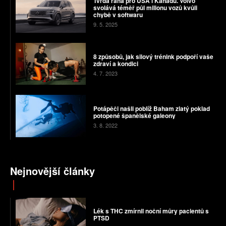
Tvrdá rána pro USA i Kanadu. Volvo
svolává téměř půl milionu vozů kvůli
chybě v softwaru
9. 5. 2025
8 způsobů, jak silový trénink podpoří vaše
zdraví a kondici
4. 7. 2023
Potápěči našli poblíž Baham zlatý poklad
potopené španělské galeony
3. 8. 2022
Nejnovější články
Lék s THC zmírnil noční můry pacientů s
PTSD