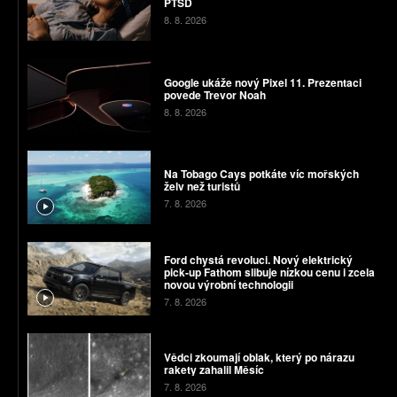
PTSD
8. 8. 2026
Google ukáže nový Pixel 11. Prezentaci
povede Trevor Noah
8. 8. 2026
Na Tobago Cays potkáte víc mořských
želv než turistů
7. 8. 2026
Ford chystá revoluci. Nový elektrický
pick-up Fathom slibuje nízkou cenu i zcela
novou výrobní technologii
7. 8. 2026
Vědci zkoumají oblak, který po nárazu
rakety zahalil Měsíc
7. 8. 2026