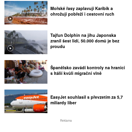
Mořské řasy zaplavují Karibik a
ohrožují pobřeží i cestovní ruch
Tajfun Dolphin na jihu Japonska
zranil šest lidí, 50.000 domů je bez
proudu
Španělsko zavádí kontroly na hranici
s Itálií kvůli migrační vlně
EasyJet souhlasil s převzetím za 5,7
miliardy liber
Reklama