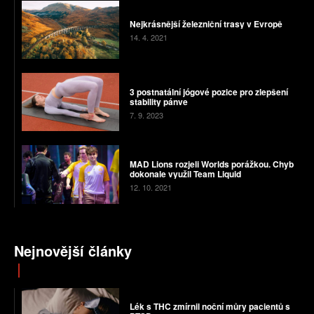
Nejkrásnější železniční trasy v Evropě
14. 4. 2021
3 postnatální jógové pozice pro zlepšení
stability pánve
7. 9. 2023
MAD Lions rozjeli Worlds porážkou. Chyb
dokonale využil Team Liquid
12. 10. 2021
Nejnovější články
Lék s THC zmírnil noční můry pacientů s