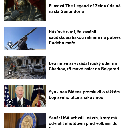
Filmová The Legend of Zelda údajně
našla Ganondorfa
Húsíové tvrdí, že zasáhli
saúdskoarabskou rafinerii na pobřeží
Rudého moře
Dva mrtvé si vyžádal ruský úder na
Charkov, tři mrtvé nálet na Belgorod
Syn Joea Bidena promluvil o těžkém
boji svého otce s rakovinou
Senát USA schválil návrh, který má
odvrátit shutdown před volbami do