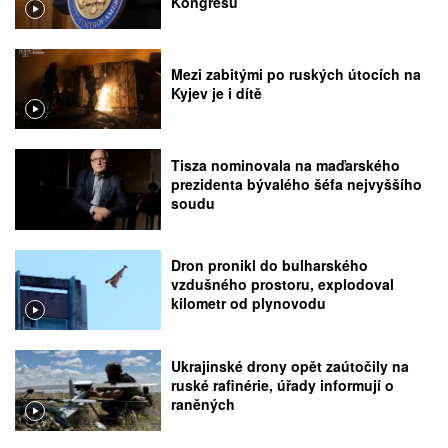
Kongresu
Mezi zabitými po ruských útocích na
Kyjev je i dítě
Tisza nominovala na maďarského
prezidenta bývalého šéfa nejvyššího
soudu
Dron pronikl do bulharského
vzdušného prostoru, explodoval
kilometr od plynovodu
Ukrajinské drony opět zaútočily na
ruské rafinérie, úřady informují o
raněných