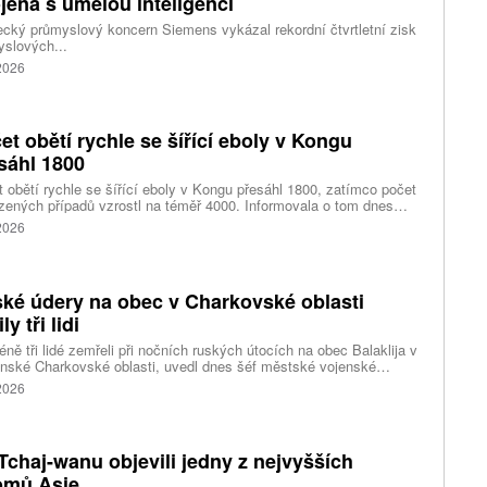
jená s umělou inteligencí
ký průmyslový koncern Siemens vykázal rekordní čtvrtletní zisk
slových...
 2026
et obětí rychle se šířící eboly v Kongu
sáhl 1800
 obětí rychle se šířící eboly v Kongu přesáhl 1800, zatímco počet
zených případů vzrostl na téměř 4000. Informovala o tom dnes
tura Reuters s odkazem na konžské úřady.
 2026
ké údery na obec v Charkovské oblasti
ly tři lidi
ně tři lidé zemřeli při nočních ruských útocích na obec Balaklija v
inské Charkovské oblasti, uvedl dnes šéf městské vojenské
y Vitalij Karabanov. Ukrajinské letectvo ráno oznámilo, že Rusko
 2026
i útočilo na Ukrajinu čtyřmi střelami a 101 bezpilotními letouny,
mž obrana zneškodnila 66 dronů. Informuje také o zásazích 18
 neupřesněných míst 29 ruskými drony a jednou střelou.
Tchaj-wanu objevili jedny z nejvyšších
omů Asie