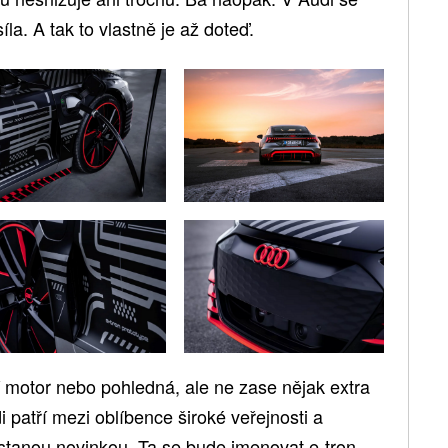
íla. A tak to vlastně je až doteď.
í motor nebo pohledná, ale ne zase nějak extra
di patří mezi oblíbence široké veřejnosti a
stanou novinkou. Ta se bude jmenovat e-tron