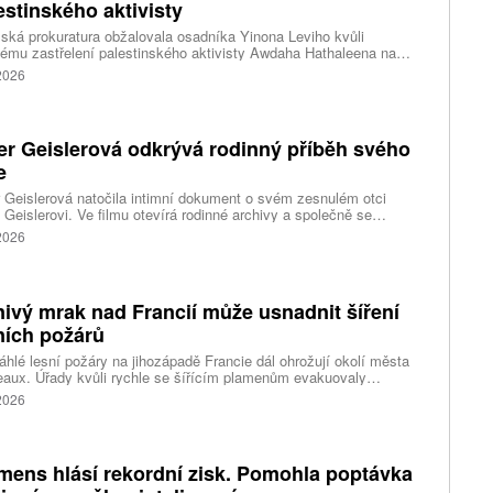
estinského aktivisty
lská prokuratura obžalovala osadníka Yinona Leviho kvůli
ému zastřelení palestinského aktivisty Awdaha Hathaleena na
vaném Západním břehu Jordánu. Levi vinu odmítá a tvrdí, že
 2026
l v sebeobraně.
er Geislerová odkrývá rodinný příběh svého
e
 Geislerová natočila intimní dokument o svém zesnulém otci
 Geislerovi. Ve filmu otevírá rodinné archivy a společně se
ou Aňou skládá portrét talentovaného muže, který měl v sobě
 2026
st i temnější stránku.
ivý mrak nad Francií může usnadnit šíření
ních požárů
hlé lesní požáry na jihozápadě Francie dál ohrožují okolí města
aux. Úřady kvůli rychle se šířícím plamenům evakuovaly
itisíce lidí a nevylučují ani další rozšiřování bezpečnostních
 2026
ení. Hasiči zároveň čelí neobvyklému jevu, který podle nich
ci výrazně komplikuje. Nad požáry se totiž vytvořily takzvané
umulonimby, tedy oblaka vznikající přímo působením intenzivního
.
mens hlásí rekordní zisk. Pomohla poptávka