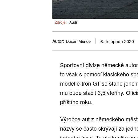
Zdroje:
Audi
Autor:
Dušan Mendel
6. listopadu 2020
Sportovní divize německé autom
to však s pomocí klasického spa
model e-tron GT se stane jeho n
mu bude stačit 3,5 vteřiny. Ofic
příštího roku.
Výrobce aut z německého města 
názvy se často skrývají za je
jednoho čísla. To ale kvalitu v