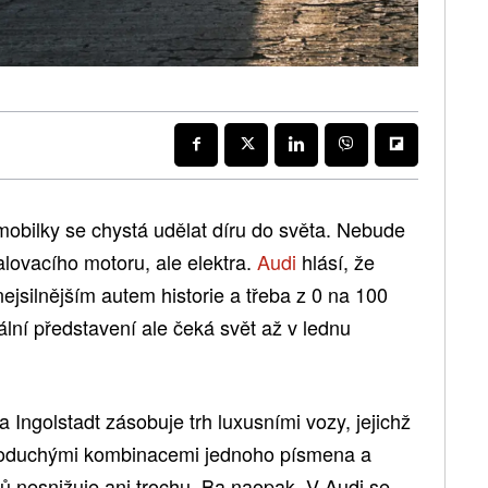
obilky se chystá udělat díru do světa. Nebude
lovacího motoru, ale elektra.
Audi
hlásí, že
ejsilnějším autem historie a třeba z 0 na 100
iální představení ale čeká svět až v lednu
Ingolstadt zásobuje trh luxusními vozy, jejichž
dnoduchými kombinacemi jednoho písmena a
ozů nesnižuje ani trochu. Ba naopak. V Audi se