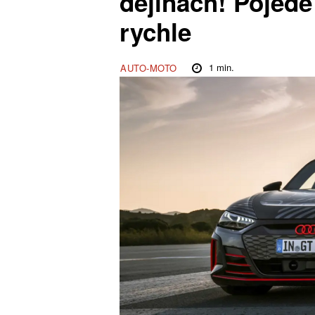
dějinách! Pojede 
rychle
1
min.
AUTO-MOTO