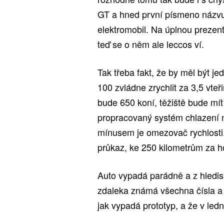
GT a hned první písmeno názvu
elektromobil. Na úplnou prezent
teď se o něm ale leccos ví.
Tak třeba fakt, že by měl být je
100 zvládne zrychlit za 3,5 vteř
bude 650 koní, těžiště bude mít
propracovaný systém chlazení 
mínusem je omezovač rychlosti. 
průkaz, ke 250 kilometrům za ho
Auto vypadá parádně a z hledis
zdaleka známá všechna čísla a c
jak vypadá prototyp, a že v led