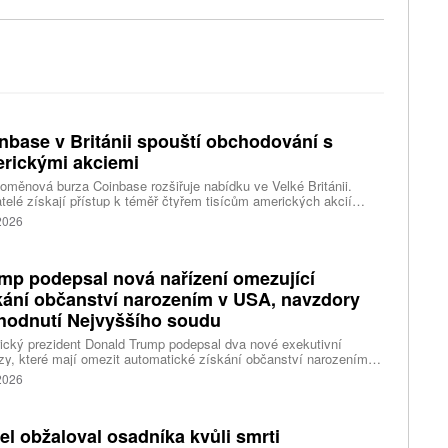
nbase v Británii spouští obchodování s
rickými akciemi
oměnová burza Coinbase rozšiřuje nabídku ve Velké Británii.
telé získají přístup k téměř čtyřem tisícům amerických akcií
 v aplikaci, ve které spravují kryptoměny a běžné peníze.
 2026
mp podepsal nová nařízení omezující
kání občanství narozením v USA, navzdory
hodnutí Nejvyššího soudu
cký prezident Donald Trump podepsal dva nové exekutivní
zy, které mají omezit automatické získání občanství narozením
emí Spojených států. Přichází s nimi jen několik týdnů poté, co
 2026
šší soud odmítl jeho předchozí pokus.
ael obžaloval osadníka kvůli smrti