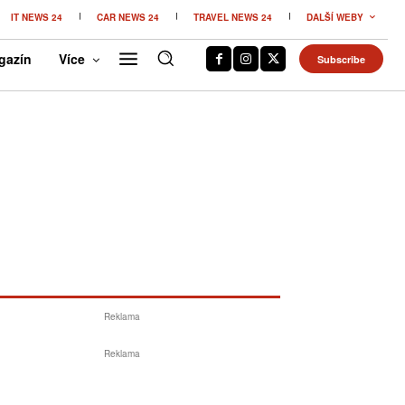
IT NEWS 24
CAR NEWS 24
TRAVEL NEWS 24
DALŠÍ WEBY
gazín
Více
Subscribe
Reklama
Reklama