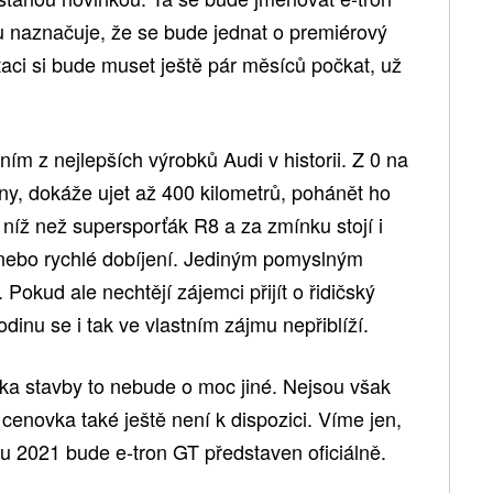
 naznačuje, že se bude jednat o premiérový
aci si bude muset ještě pár měsíců počkat, už
dním z nejlepších výrobků Audi v historii. Z 0 na
iny, dokáže ujet až 400 kilometrů, pohánět ho
 níž než supersporťák R8 a za zmínku stojí i
nebo rychlé dobíjení. Jediným pomyslným
Pokud ale nechtějí zájemci přijít o řidičský
dinu se i tak ve vlastním zájmu nepřiblíží.
ka stavby to nebude o moc jiné. Nejsou však
enovka také ještě není k dispozici. Víme jen,
nu 2021 bude e-tron GT představen oficiálně.