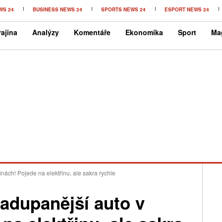
WS 24
BUSINESS NEWS 24
SPORTS NEWS 24
ESPORT NEWS 24
ajina
Analýzy
Komentáře
Ekonomika
Sport
Ma
inách! Pojede na elektřinu, ale sakra rychle
nadupanější auto v