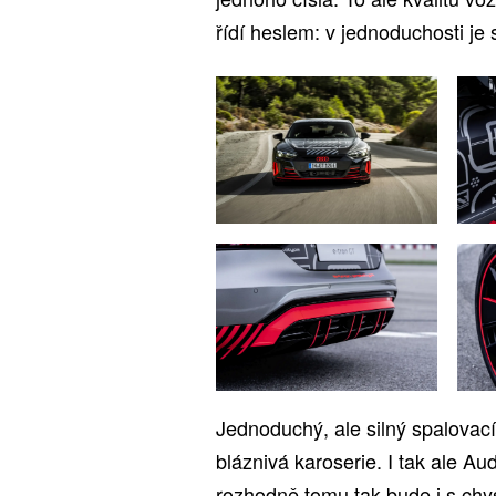
řídí heslem: v jednoduchosti je s
Jednoduchý, ale silný spalovac
bláznivá karoserie. I tak ale Au
rozhodně tomu tak bude i s chy