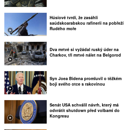
Húsíové tvrdí, že zasáhli
saúdskoarabskou rafinerii na pobřeží
Rudého moře
Dva mrtvé si vyžádal ruský úder na
Charkov, tři mrtvé nálet na Belgorod
Syn Joea Bidena promluvil o těžkém
boji svého otce s rakovinou
Senát USA schválil návrh, který má
odvrátit shutdown před volbami do
Kongresu