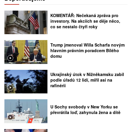
KOMENTÁŘ: Nečekaná zpráva pro
investory. Na akciích se děje něco,
co se nestalo čtyři roky
Trump jmenoval Willa Scharfa novým
hlavním právním poradcem Bílého
domu
Ukrajinský útok v Nižněkamsku zabil
podle úřadů 12 lidí, mířil asi na
rafinérii
U Sochy svobody v New Yorku se
převrátila loď, zahynula žena a dítě