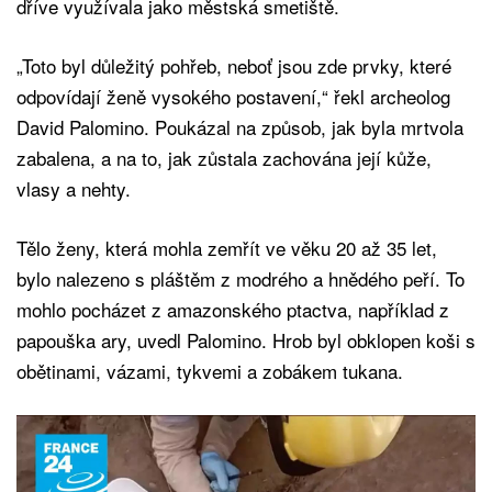
dříve využívala jako městská smetiště.
„Toto byl důležitý pohřeb, neboť jsou zde prvky, které
odpovídají ženě vysokého postavení,“ řekl archeolog
David Palomino. Poukázal na způsob, jak byla mrtvola
zabalena, a na to, jak zůstala zachována její kůže,
vlasy a nehty.
Tělo ženy, která mohla zemřít ve věku 20 až 35 let,
bylo nalezeno s pláštěm z modrého a hnědého peří. To
mohlo pocházet z amazonského ptactva, například z
papouška ary, uvedl Palomino. Hrob byl obklopen koši s
obětinami, vázami, tykvemi a zobákem tukana.