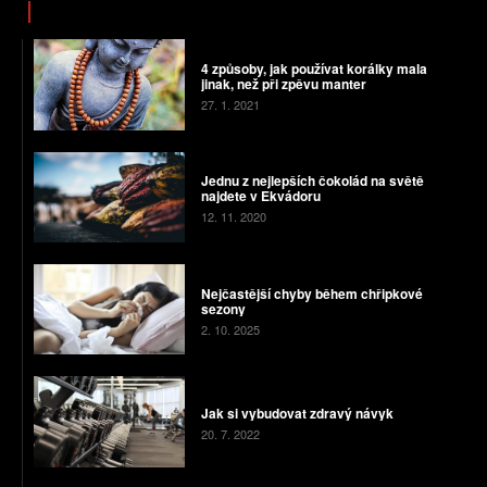
4 způsoby, jak používat korálky mala
jinak, než při zpěvu manter
27. 1. 2021
Jednu z nejlepších čokolád na světě
najdete v Ekvádoru
12. 11. 2020
Nejčastější chyby během chřipkové
sezony
2. 10. 2025
Jak si vybudovat zdravý návyk
20. 7. 2022