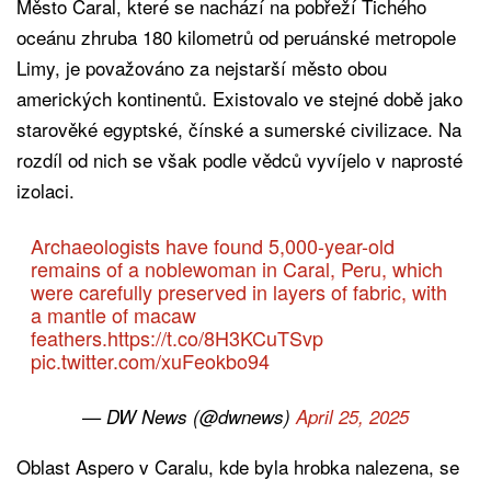
Město Caral, které se nachází na pobřeží Tichého
oceánu zhruba 180 kilometrů od peruánské metropole
Limy, je považováno za nejstarší město obou
amerických kontinentů. Existovalo ve stejné době jako
starověké egyptské, čínské a sumerské civilizace. Na
rozdíl od nich se však podle vědců vyvíjelo v naprosté
izolaci.
Archaeologists have found 5,000-year-old
remains of a noblewoman in Caral, Peru, which
were carefully preserved in layers of fabric, with
a mantle of macaw
feathers.
https://t.co/8H3KCuTSvp
pic.twitter.com/xuFeokbo94
— DW News (@dwnews)
April 25, 2025
Oblast Aspero v Caralu, kde byla hrobka nalezena, se