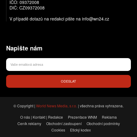
IČO: 09372008
DIČ: CZ09372008
V případě dotazů na redakci pište na info@wn24.cz
Napište nám
ODESLAT
© Copyright |
World News Media, s.r.o.
| všechna práva vyhrazena.
O nás | Kontakt | Redakce
Prezentace WNM
Reklama
Ceník reklamy
Obchodní zastoupení
Obchodní podmínky
Cookies
Etický kodex