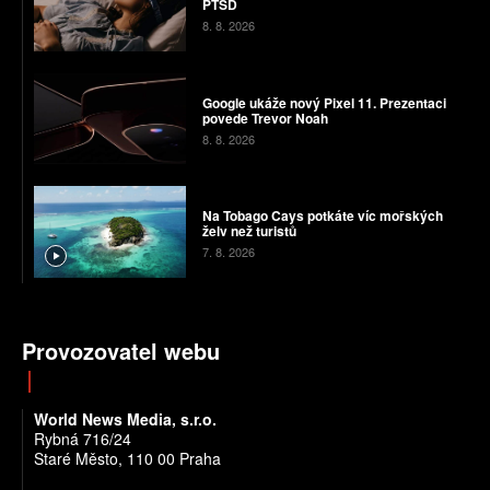
PTSD
8. 8. 2026
Google ukáže nový Pixel 11. Prezentaci
povede Trevor Noah
8. 8. 2026
Na Tobago Cays potkáte víc mořských
želv než turistů
7. 8. 2026
Provozovatel webu
World News Media, s.r.o.
Rybná 716/24
Staré Město, 110 00 Praha