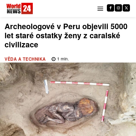
Archeologové v Peru objevili 5000
let staré ostatky ženy z caralské
civilizace
1
min.
VĚDA A TECHNIKA