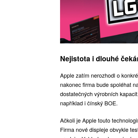
Nejistota i dlouhé čeká
Apple zatím nerozhodl o konkré
nakonec firma bude spoléhat na
dostatečných výrobních kapaci
například i čínský BOE.
Ačkoli je Apple touto technolog
Firma nové displeje obvykle tes