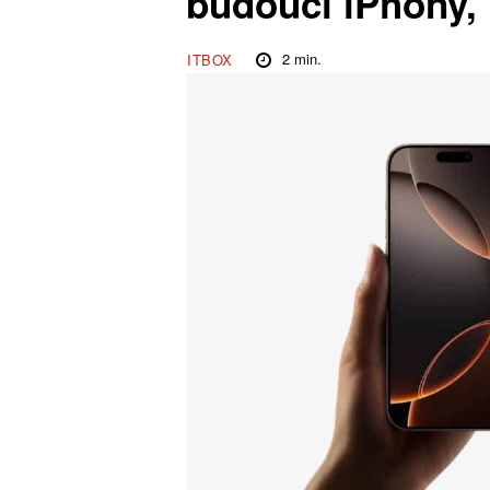
budoucí iPhony,
2
min.
ITBOX