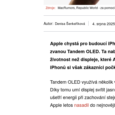
Zdroje:
MacRumors, Republic World - za pomoci
Autor:
Denisa Šenkeříková
4. srpna 2025
Apple chystá pro budoucí iPh
zvanou Tandem OLED. Ta nabízí
životnost než displeje, které
iPhonů si však zákazníci poč
Tandem OLED využívá několik vr
Díky tomu umí displej svítit ja
ušetří energii při zachování ste
Apple letos
nasadil
do nejnověj