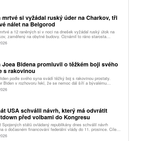
kou Arábii, zejména na ropnou infrastrukturu a tankery v Rudém
 mrtvé si vyžádal ruský úder na Charkov, tři
vé nálet na Belgorod
rtvé a 12 raněných si v noci na dnešek vyžádal ruský útok na
ov, zaměřený na obytné budovy. Oznámil to ráno starosta
ho největšího ukrajinského města Ihor Terechov. Téměř dvě
 2026
ky raněných měl za následek ruský útok na Oděsu a
opetrovskou oblast, uvedly ukrajinské úřady. Tři lidé přišli o život
utrpělo zranění při rozsáhlém náletu ukrajinských dronů na
rod na západě Ruska, upřesnil úřadující gubernátor regionu
 Joea Bidena promluvil o těžkém boji svého
ndr Šuvajev, který původně informoval o 13 raněných, včetně
dětí.
e s rakovinou
iden podle svého syna svádí těžký boj s rakovinou prostaty.
r Biden v rozhovoru řekl, že se nemoc dál šíří a bývalému
ckému prezidentovi způsobuje silné bolesti.
 2026
át USA schválil návrh, který má odvrátit
tdown před volbami do Kongresu
 Spojených států ovládaný republikány dnes schválil návrh
a o dočasném financování federální vlády do 11. prosince. Cílem
ení je předejít před listopadovými volbami do Kongresu
 2026
vanému shutdownu, tedy omezení chodu vlády v důsledku