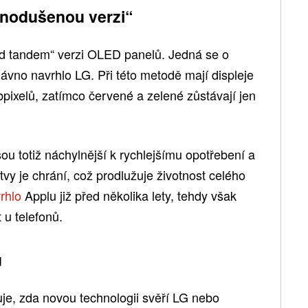
dnodušenou verzi“
fied tandem“ verzi OLED panelů. Jedná se o
dávno navrhlo LG. Při této metodě mají displeje
pixelů, zatímco červené a zelené zůstávají jen
u totiž náchylnější k rychlejšímu opotřebení a
tvy je chrání, což prodlužuje životnost celého
rhlo
Applu již před několika lety, tehdy však
 u telefonů.
u
je, zda novou technologii svěří LG nebo