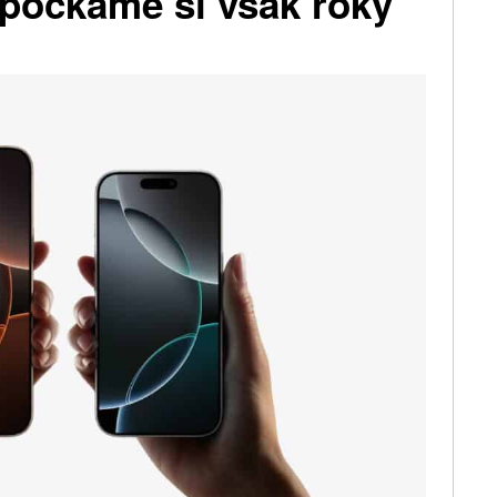
 počkáme si však roky