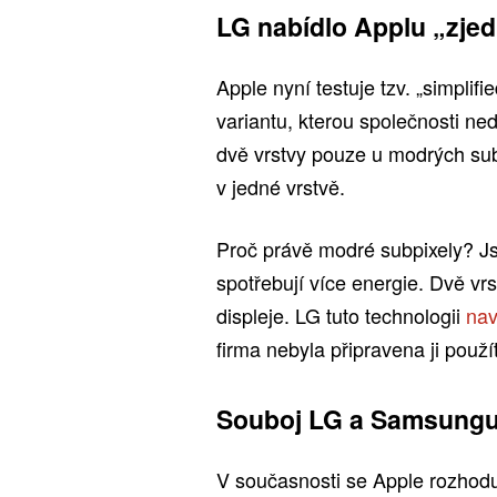
LG nabídlo Applu „zje
Apple nyní testuje tzv. „simpli
variantu, kterou společnosti ne
dvě vrstvy pouze u modrých sub
v jedné vrstvě.
Proč právě modré subpixely? Jso
spotřebují více energie. Dvě vrs
displeje. LG tuto technologii
nav
firma nebyla připravena ji použít
Souboj LG a Samsung
V současnosti se Apple rozhodu