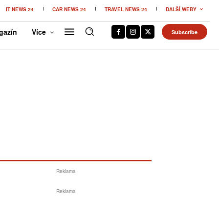
IT NEWS 24
CAR NEWS 24
TRAVEL NEWS 24
DALŠÍ WEBY
gazín
Více
Subscribe
Reklama
Reklama