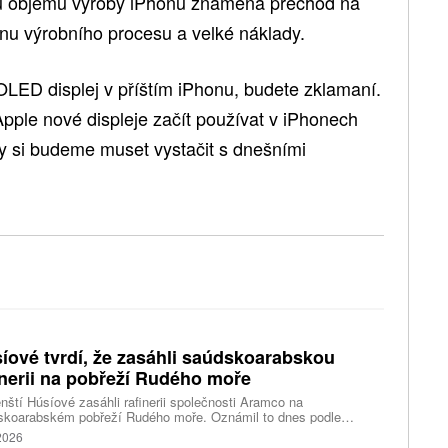
u objemu výroby iPhonů znamená přechod na
nu výrobního procesu a velké náklady.
LED displej v příštím iPhonu, budete zklamaní.
pple nové displeje začít používat v iPhonech
by si budeme muset vystačit s dnešními
íové tvrdí, že zasáhli saúdskoarabskou
inerii na pobřeží Rudého moře
ští Húsíové zasáhli rafinerii společnosti Aramco na
skoarabském pobřeží Rudého moře. Oznámil to dnes podle
tury AFP vojenský mluvčí povstalecké skupiny podporované
 2026
m. Húsíové tak pokračují v útocích z posledních týdnů na