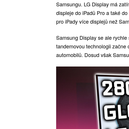
Samsungu. LG Display má zatí
displeje do iPadů Pro a také d
pro iPady více displejů než Sa
Samsung Display se ale rychle
tandemovou technologii začne o
automobilů. Dosud však Samsun