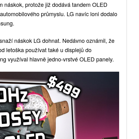
m náskok, protože již dodává tandem OLED
o automobilového průmyslu. LG navíc loni dodalo
msung.
 snaží náskok LG dohnat. Nedávno oznámil, že
d letoška používat také u displejů do
g využíval hlavně jedno-vrstvé OLED panely.