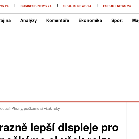
WS 24
BUSINESS NEWS 24
SPORTS NEWS 24
ESPORT NEWS 24
ajina
Analýzy
Komentáře
Ekonomika
Sport
Ma
udoucí iPhony, počkáme si však roky
razně lepší displeje pro