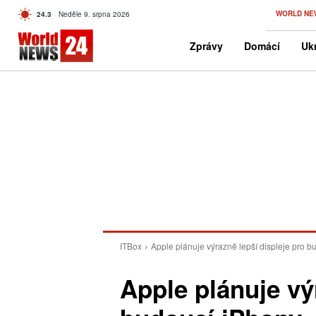
C
WORLD NE
24.3
Neděle 9. srpna 2026
Czech
Zprávy
Domácí
Ukr
ITBox
Apple plánuje výrazně lepší displeje pro b
Apple plánuje vý