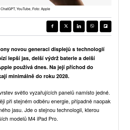
 ChatGPT, YouTube, Foto: Apple
ony novou generaci displejů s technologií
 lepší jas, delší výdrž baterie a delší
 Apple používá dnes. Na její příchod do
kají minimálně do roku 2028.
stev světlo vyzařujících panelů namísto jedné.
sněji při stejném odběru energie, případně naopak
jného jasu. Jde o stejnou technologii, kterou
ších modelů M4 iPad Pro.