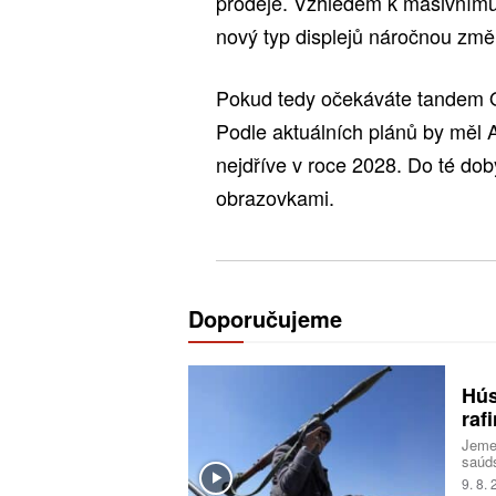
prodeje. Vzhledem k masivním
nový typ displejů náročnou změ
Pokud tedy očekáváte tandem O
Podle aktuálních plánů by měl A
nejdříve v roce 2028. Do té do
obrazovkami.
Doporučujeme
Hús
raf
Jemen
saúd
agen
9. 8.
Íráne