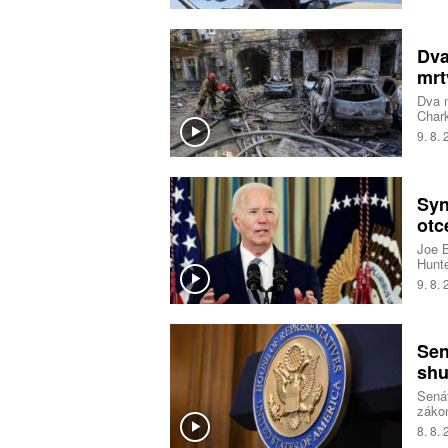
Saúds
moři.
Dva
mrt
Dva m
Chark
druhé
9. 8.
desít
Dněpr
a 25 
Belgo
Syn
Alexa
dvou 
otc
Joe B
Hunte
ameri
9. 8.
Sen
shu
Senát
zákon
opatř
8. 8.
takz