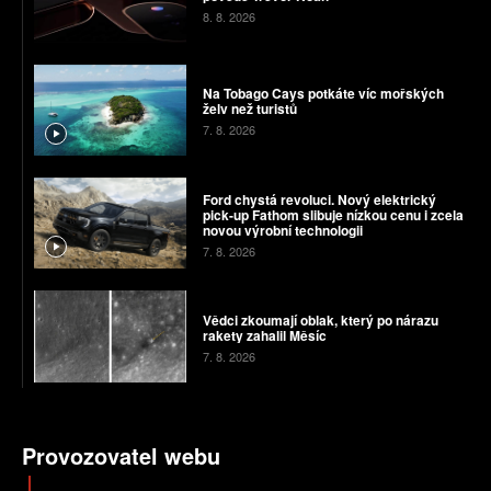
8. 8. 2026
Na Tobago Cays potkáte víc mořských
želv než turistů
7. 8. 2026
Ford chystá revoluci. Nový elektrický
pick-up Fathom slibuje nízkou cenu i zcela
novou výrobní technologii
7. 8. 2026
Vědci zkoumají oblak, který po nárazu
rakety zahalil Měsíc
7. 8. 2026
Provozovatel webu