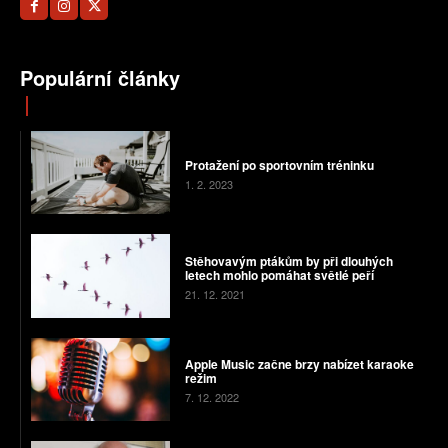
Populární články
Protažení po sportovním tréninku
1. 2. 2023
Stěhovavým ptákům by při dlouhých
letech mohlo pomáhat světlé peří
21. 12. 2021
Apple Music začne brzy nabízet karaoke
režim
7. 12. 2022