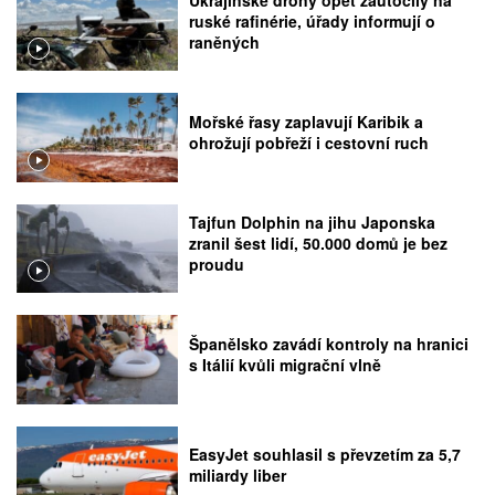
ruské rafinérie, úřady informují o
raněných
Mořské řasy zaplavují Karibik a
ohrožují pobřeží i cestovní ruch
Tajfun Dolphin na jihu Japonska
zranil šest lidí, 50.000 domů je bez
proudu
Španělsko zavádí kontroly na hranici
s Itálií kvůli migrační vlně
EasyJet souhlasil s převzetím za 5,7
miliardy liber