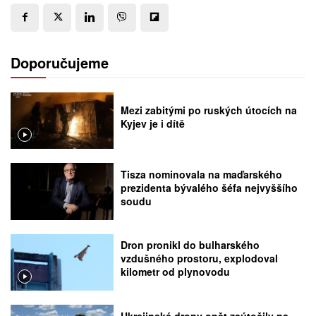
Doporučujeme
Mezi zabitými po ruských útocích na
Kyjev je i dítě
Tisza nominovala na maďarského
prezidenta bývalého šéfa nejvyššího
soudu
Dron pronikl do bulharského
vzdušného prostoru, explodoval
kilometr od plynovodu
Ukrajinské drony opět zaútočily na