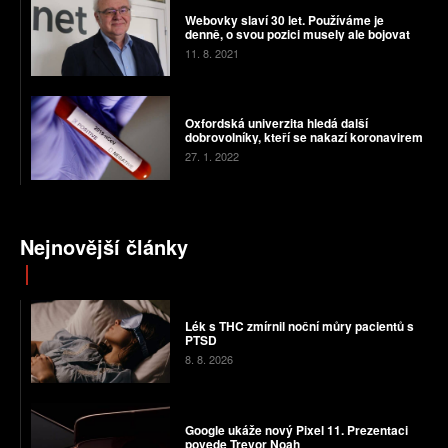
Webovky slaví 30 let. Používáme je
denně, o svou pozici musely ale bojovat
11. 8. 2021
Oxfordská univerzita hledá další
dobrovolníky, kteří se nakazí koronavirem
27. 1. 2022
Nejnovější články
Lék s THC zmírnil noční můry pacientů s
PTSD
8. 8. 2026
Google ukáže nový Pixel 11. Prezentaci
povede Trevor Noah