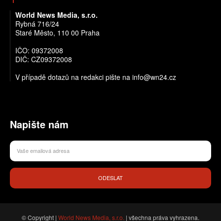
World News Media, s.r.o.
Rybná 716/24
Staré Město, 110 00 Praha
IČO: 09372008
DIČ: CZ09372008
V případě dotazů na redakci pište na info@wn24.cz
Napište nám
ODESLAT
© Copyright |
World News Media, s.r.o.
| všechna práva vyhrazena.