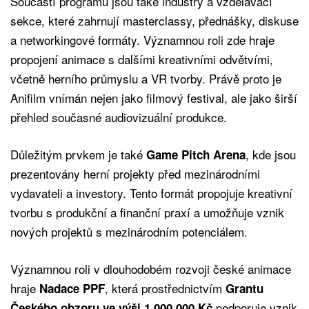
Součástí programu jsou také industry a vzdělávací
sekce, které zahrnují masterclassy, přednášky, diskuse
a networkingové formáty. Významnou roli zde hraje
propojení animace s dalšími kreativními odvětvími,
včetně herního průmyslu a VR tvorby. Právě proto je
Anifilm vnímán nejen jako filmový festival, ale jako širší
přehled současné audiovizuální produkce.
Důležitým prvkem je také
, kde jsou
Game Pitch Arena
prezentovány herní projekty před mezinárodními
vydavateli a investory. Tento formát propojuje kreativní
tvorbu s produkční a finanční praxí a umožňuje vznik
nových projektů s mezinárodním potenciálem.
Významnou roli v dlouhodobém rozvoji české animace
hraje
, která prostřednictvím
Nadace PPF
Grantu
podporuje vznik
Českého obzoru ve výši 1 000 000 Kč