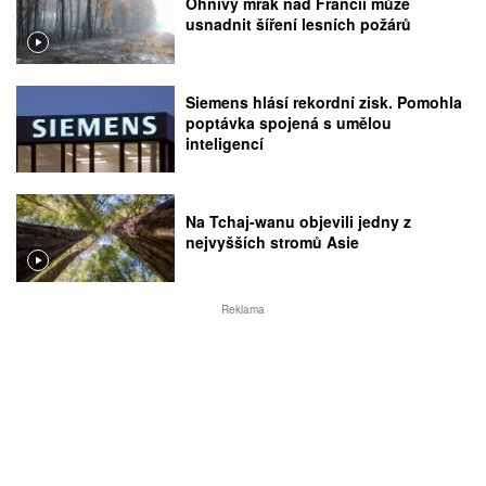
Ohnivý mrak nad Francií může
usnadnit šíření lesních požárů
Siemens hlásí rekordní zisk. Pomohla
poptávka spojená s umělou
inteligencí
Na Tchaj-wanu objevili jedny z
nejvyšších stromů Asie
Reklama