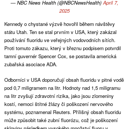
— NBC News Health (@NBCNewsHealth)
April 7,
2025
Kennedy o chystané výzvě hovořil během návštěvy
státu Utah. Ten se stal prvním v USA, který zakázal
používání fluoridu ve veřejných vodovodních sítích.
Proti tomuto zákazu, který v březnu podpisem potvrdil
tamní guvernér Spencer Cox, se postavila americká
zubařská asociace ADA.
Odborníci v USA doporučují obsah fluoridu v pitné vodě
pod 0,7 miligramem na litr. Hodnoty nad 1,5 miligramu
na litr zvyšují zdravotní rizika, jako jsou zlomeniny
kostí, nemoci štítné žlázy či poškození nervového
systému, poznamenal Reuters. Přílišný obsah fluoridu
může způsobit také zubní fluorózu, což je poškození
skloviny následkem vysokého množství fluoru v