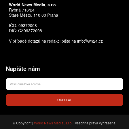
World News Media, s.r.o.
Rybná 716/24
Staré Město, 110 00 Praha
IČO: 09372008
DIČ: CZ09372008
V případě dotazů na redakci pište na info@wn24.cz
Napište nám
ODESLAT
© Copyright |
World News Media, s.r.o.
| všechna práva vyhrazena.