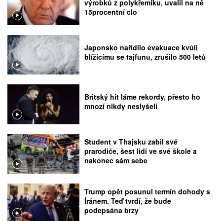
výrobků z polykřemíku, uvalil na ně
15procentní clo
Japonsko nařídilo evakuace kvůli
blížícímu se tajfunu, zrušilo 500 letů
Britský hit láme rekordy, přesto ho
mnozí nikdy neslyšeli
Student v Thajsku zabil své
prarodiče, šest lidí ve své škole a
nakonec sám sebe
Trump opět posunul termín dohody s
Íránem. Teď tvrdí, že bude
podepsána brzy