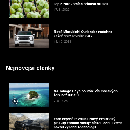
Top 5 zdravotních přínosů hrušek
17. 8. 2022
Nové Mitsubishi Outlander nadchne
každého milovníka SUV
19. 10. 2021
Nejnovější články
Na Tobago Cays potkáte víc mořských
želv než turistů
7. 8. 2026
Ford chystá revoluci. Nový elektrický
pick-up Fathom slibuje nízkou cenu i zcela
novou výrobní technologii