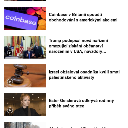
Coinbase v Británii spouští
obchodování s americkými akciemi
Trump podepsal nová nařízení
omezující získání občanství
narozením v USA, navzdory
rozhodnutí Nejvyššího soudu
Izrael obžaloval osadníka kvůli smrti
palestinského aktivisty
Ester Geislerová odkrývá rodinný
příběh svého otce