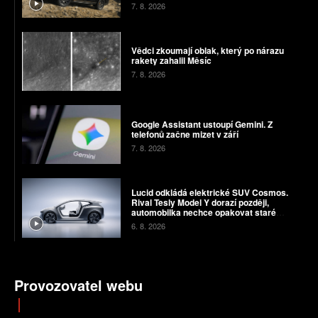
7. 8. 2026
Vědci zkoumají oblak, který po nárazu
rakety zahalil Měsíc
7. 8. 2026
Google Assistant ustoupí Gemini. Z
telefonů začne mizet v září
7. 8. 2026
Lucid odkládá elektrické SUV Cosmos.
Rival Tesly Model Y dorazí později,
automobilka nechce opakovat staré
chyby
6. 8. 2026
Provozovatel webu